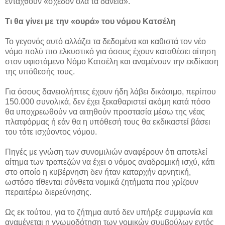
ενταχθούν «σχεδόν όλα τα δάνεια».
Τι θα γίνει με την «ουρά» του νόμου Κατσέλη
Το γεγονός αυτό αλλάζει τα δεδομένα και καθιστά τον νέο
νόμο πολύ πιο ελκυστικό για όσους έχουν καταθέσει αίτηση
στον υφιστάμενο Νόμο Κατσέλη και αναμένουν την εκδίκαση
της υπόθεσής τους.
Για όσους δανειολήπτες έχουν ήδη λάβει δικάσιμο, περίπου
150.000 συνολικά, δεν έχει ξεκαθαριστεί ακόμη κατά πόσο
θα υποχρεωθούν να αιτηθούν προστασία μέσω της νέας
πλατφόρμας ή εάν θα η υπόθεσή τους θα εκδικαστεί βάσει
του τότε ισχύοντος νόμου.
Πηγές με γνώση των συνομιλιών αναφέρουν ότι αποτελεί
αίτημα των τραπεζών να έχει ο νόμος αναδρομική ισχύ, κάτι
στο οποίο η κυβέρνηση δεν ήταν καταρχήν αρνητική,
ωστόσο τίθενται σύνθετα νομικά ζητήματα που χρίζουν
περαιτέρω διερεύνησης.
Ως εκ τούτου, για το ζήτημα αυτό δεν υπήρξε συμφωνία και
αναμένεται η γνωμοδότηση των νομικών συμβούλων εντός