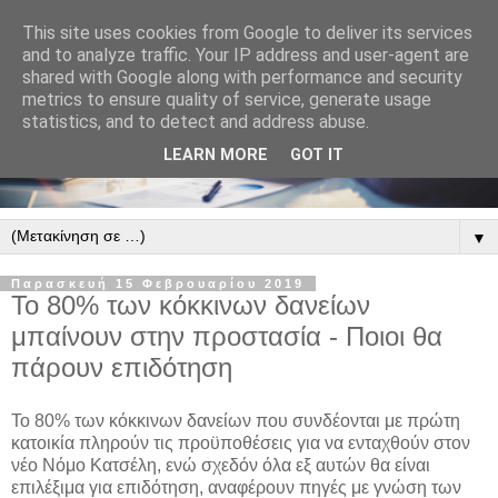
This site uses cookies from Google to deliver its services
and to analyze traffic. Your IP address and user-agent are
shared with Google along with performance and security
metrics to ensure quality of service, generate usage
statistics, and to detect and address abuse.
LEARN MORE
GOT IT
▼
Παρασκευή 15 Φεβρουαρίου 2019
Το 80% των κόκκινων δανείων
μπαίνουν στην προστασία - Ποιοι θα
πάρουν επιδότηση
Το 80% των κόκκινων δανείων που συνδέονται με πρώτη
κατοικία πληρούν τις προϋποθέσεις για να ενταχθούν στον
νέο Νόμο Κατσέλη, ενώ σχεδόν όλα εξ αυτών θα είναι
επιλέξιμα για επιδότηση, αναφέρουν πηγές με γνώση των