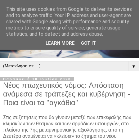
This site uses cookies from Google to deliver its services
and to analyze traffic. Your IP address and user-agent are
shared with Google along with performance and security
metrics to ensure quality of service, generate usage
statistics, and to detect and address abuse.
LEARN MORE
GOT IT
▼
Παρασκευή 10 Ιουλίου 2020
Νέος πτωχευτικός νόμος: Απόσταση
ανάμεσα σε τράπεζες και κυβέρνηση -
Ποια είναι τα "αγκάθια"
Στις συζητήσεις που θα γίνουν μεταξύ των επικεφαλής των
κλιμακίων των θεσμών και των αρμόδιων υπουργών, στο
πλαίσιο της 7ης μεταμνημονιακής αξιολόγησης, από τη
Δευτέρα αναμένεται να «κλείσει» το ζήτημα του νέου