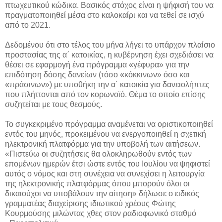
πτωχευτικού κώδικα.
Βασικός στόχος είναι η ψήφισή του να
πραγματοποιηθεί μέσα στο καλοκαίρι και να τεθεί σε ισχύ
από το 2021.
Δεδομένου ότι στο τέλος του μήνα λήγει το υπάρχον πλαίσιο
προστασίας της α΄ κατοικίας, η κυβέρνηση έχει σχεδιάσει να
θέσει σε εφαρμογή ένα πρόγραμμα «γέφυρα» για την
επιδότηση δόσης δανείων (τόσο «κόκκινων» όσο και
«πράσινων») με υποθήκη την α΄ κατοικία για δανειολήπτες
που πλήττονται από τον κορωνοϊό. Θέμα το οποίο επίσης
συζητείται με τους θεσμούς.
Το συγκεκριμένο πρόγραμμα αναμένεται να οριστικοποιηθεί
εντός του μηνός, προκειμένου να ενεργοποιηθεί η σχετική
ηλεκτρονική πλατφόρμα για την υποβολή των αιτήσεων.
«Πιστεύω οι συζητήσεις θα ολοκληρωθούν εντός των
επομένων ημερών έτσι ώστε εντός του Ιουλίου να ψηφιστεί
αυτός ο νόμος και στη συνέχεια να συνεχίσει η λειτουργία
της ηλεκτρονικής πλατφόρμας όπου μπορούν όλοι οι
δικαιούχοι να υποβάλουν την αίτηση» δήλωσε ο ειδικός
γραμματέας διαχείρισης ιδιωτικού χρέους Φώτης
Κουρμούσης μιλώντας χθες στον ραδιοφωνικό σταθμό