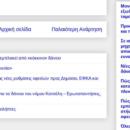
Μονό
εξωδ
ταμε
Προ
Αρχική σελίδα
Παλαιότερη Ανάρτηση
και 
Σε ι
μηχα
αποκ
ευνο
εμπλακεί από «κόκκινο» δάνειο
Νέες
ρεσία»
δάνε
 τις νέες ρυθμίσεις οφειλών προς Δημόσιο, ΕΦΚΑ και
Πώς
κατο
πλε
 για τα δάνεια του νόμου Κατσέλη – Ερωταπαντήσεις,
Πώς 
εμπό
ιολήπτες
στήν
οφει
Όλες