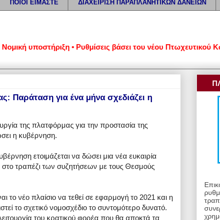
ΠΟΙΟΙ ΕΙΜΑΣΤΕ
ΔΙΑΧΕΙΡΙΣΗ ΠΑΡΑΠΛΑΝΗΤΙΚΩΝ ΔΑΝΕΙΩΝ
κή υποστήριξη • Ρυθμίσεις βάσει του νέου Πτωχευτικού Κώδικα
Π
ς: Παράταση για ένα μήνα σχεδιάζει η
υργία της πλατφόρμας για την προστασία της
ώσει η κυβέρνηση.
βέρνηση ετοιμάζεται να δώσει μια νέα ευκαιρία
ι στο τραπέζι των συζητήσεων με τους Θεσμούς
Επικ
ρυθμ
αι το νέο πλαίσιο να τεθεί σε εφαρμογή το 2021 και η
τραπ
στεί το σχετικό νομοσχέδιο το συντομότερο δυνατό.
συνε
χρημ
ειτουργία του κρατικού φορέα που θα αποκτά τα