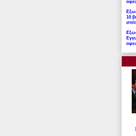
οφε
Εξωδ
10 β
σπίτ
Εξωδ
Εγγυ
οφει