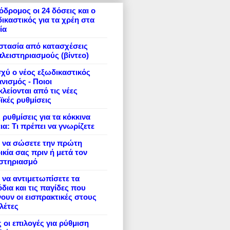
δρομος οι 24 δόσεις και ο
ικαστικός για τα χρέη στα
ία
στασία από κατασχέσεις
πλειστηριασμούς (βίντεο)
σχύ ο νέος εξωδικαστικός
νισμός - Ποιοι
λείονται από τις νέες
ϊκές ρυθμίσεις
 ρυθμίσεις για τα κόκκινα
ια: Τι πρέπει να γνωρίζετε
 να σώσετε την πρώτη
ικία σας πριν ή μετά τον
ιστηριασμό
να αντιμετωπίσετε τα
δια και τις παγίδες που
ουν οι εισπρακτικές στους
λέτες
 οι επιλογές για ρύθμιση