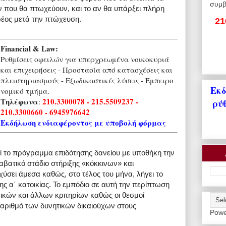
συμβ
 που θα πτωχεύουν, και το αν θα υπάρξει πλήρη
ρέος μετά την πτώχευση.
21
Financial & Law:
Ρυθμίσεις οφειλών για υπερχρεωμένα νοικοκυριά
και επιχειρήσεις - Προστασία από κατασχέσεις και
πλειστηριασμούς - Εξωδικαστικές λύσεις - Έμπειρο
Εκδ
νομικό τμήμα.
Τηλέφωνα
210.3300078 - 215.5509237 -
:
ρύ
210.3300660 - 6945976642
Εκδήλωση ενδιαφέροντος με υποβολή φόρμας
εί το πρόγραμμα επιδότησης δανείου με υποθήκη την
εταβατικό στάδιο στήριξης «κόκκινων» και
ύσει άμεσα καθώς, στο τέλος του μήνα, λήγει το
 α΄ κατοικίας. Το εμπόδιο σε αυτή την περίπτωση
τικών και άλλων κριτηρίων καθώς οι θεσμοί
αριθμό των δυνητικών δικαιούχων στους
Powe