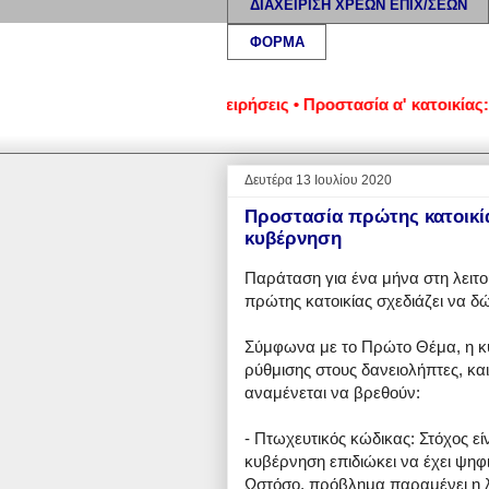
ΔΙΑΧΕΙΡΙΣΗ ΧΡΕΩΝ ΕΠΙΧ/ΣΕΩΝ
ΦΟΡΜΑ
α νοικοκυριά και επιχειρήσεις • Προστασία α' κατοικίας: Νομι
Δευτέρα 13 Ιουλίου 2020
Προστασία πρώτης κατοικία
κυβέρνηση
Παράταση για ένα μήνα στη λειτο
πρώτης κατοικίας σχεδιάζει να δ
Σύμφωνα με το Πρώτο Θέμα, η κυ
ρύθμισης στους δανειολήπτες, κα
αναμένεται να βρεθούν:
- Πτωχευτικός κώδικας: Στόχος είν
κυβέρνηση επιδιώκει να έχει ψηφι
Ωστόσο, πρόβλημα παραμένει η λ