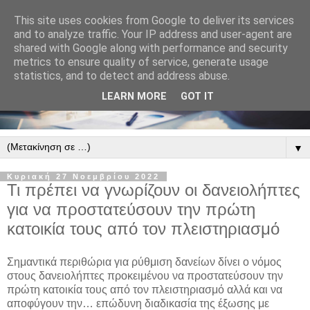
This site uses cookies from Google to deliver its services
and to analyze traffic. Your IP address and user-agent are
shared with Google along with performance and security
metrics to ensure quality of service, generate usage
statistics, and to detect and address abuse.
LEARN MORE
GOT IT
▼
Κυριακή 27 Νοεμβρίου 2022
Τι πρέπει να γνωρίζουν οι δανειολήπτες
για να προστατεύσουν την πρώτη
κατοικία τους από τον πλειστηριασμό
Σημαντικά περιθώρια για ρύθμιση δανείων δίνει ο νόμος
στους δανειολήπτες προκειμένου να προστατεύσουν την
πρώτη κατοικία τους από τον πλειστηριασμό αλλά και να
αποφύγουν την… επώδυνη διαδικασία της έξωσης με