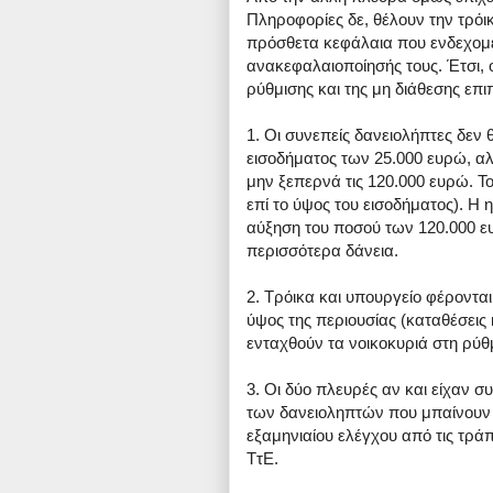
Πληροφορίες δε, θέλουν την τρόικ
πρόσθετα κεφάλαια που ενδεχομέ
ανακεφαλαιοποίησής τους. Έτσι, 
ρύθμισης και της μη διάθεσης επ
1. Οι συνεπείς δανειολήπτες δεν 
εισοδήματος των 25.000 ευρώ, α
μην ξεπερνά τις 120.000 ευρώ. Τ
επί το ύψος του εισοδήματος). Η 
αύξηση του ποσού των 120.000 ευ
περισσότερα δάνεια.
2. Τρόικα και υπουργείο φέρονται
ύψος της περιουσίας (καταθέσεις 
ενταχθούν τα νοικοκυριά στη ρύθμ
3. Οι δύο πλευρές αν και είχαν 
των δανειοληπτών που μπαίνουν σ
εξαμηνιαίου ελέγχου από τις τράπ
ΤτΕ.