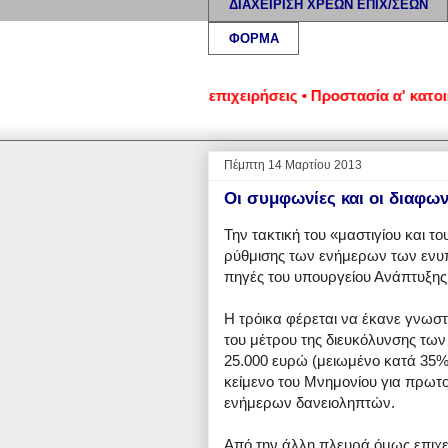
ΔΙΑΧΕΙΡΙΣΗ ΧΡΕΩΝ ΕΠΙΧ/ΣΕΩΝ
ΦΟΡΜΑ
ωμένα νοικοκυριά και επιχειρήσεις • Προστασία α' κατοικίας:
Πέμπτη 14 Μαρτίου 2013
Οι συμφωνίες και οι διαφων
Την τακτική του «μαστιγίου και το
ρύθμισης των ενήμερων των ενυ
πηγές του υπουργείου Ανάπτυξης 
Η τρόικα φέρεται να έκανε γνωστ
του μέτρου της διευκόλυνσης τω
25.000 ευρώ (μειωμένο κατά 35% 
κείμενο του Μνημονίου για πρωτ
ενήμερων δανειοληπτών.
Από την άλλη πλευρά όμως επιχειρ