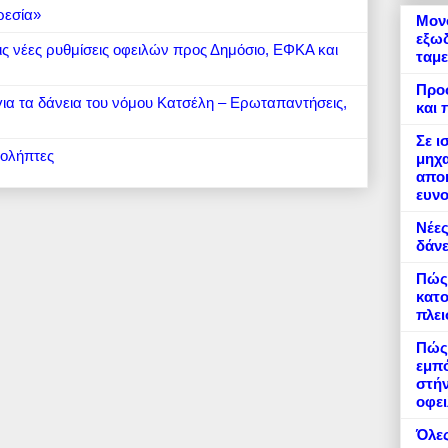
ρεσία»
Μονό
εξωδ
 τις νέες ρυθμίσεις οφειλών προς Δημόσιο, ΕΦΚΑ και
ταμε
Προ
 για τα δάνεια του νόμου Κατσέλη – Ερωταπαντήσεις,
και 
Σε ι
ιολήπτες
μηχα
αποκ
ευνο
Νέες
δάνε
Πώς
κατο
πλε
Πώς 
εμπό
στήν
οφει
Όλες