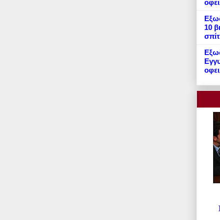
οφε
Εξωδ
10 β
σπίτ
Εξωδ
Εγγυ
οφει