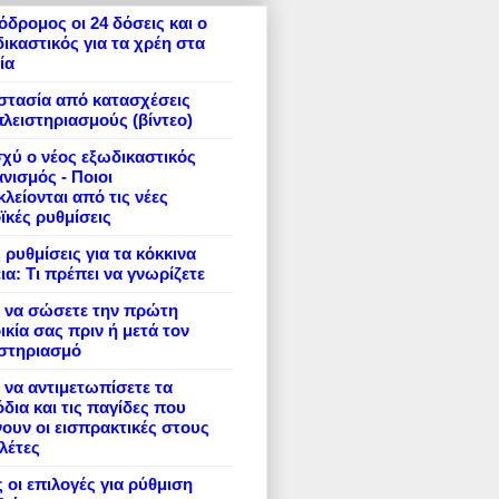
δρομος οι 24 δόσεις και ο
ικαστικός για τα χρέη στα
ία
στασία από κατασχέσεις
πλειστηριασμούς (βίντεο)
σχύ ο νέος εξωδικαστικός
νισμός - Ποιοι
λείονται από τις νέες
ϊκές ρυθμίσεις
 ρυθμίσεις για τα κόκκινα
ια: Τι πρέπει να γνωρίζετε
 να σώσετε την πρώτη
ικία σας πριν ή μετά τον
ιστηριασμό
να αντιμετωπίσετε τα
δια και τις παγίδες που
ουν οι εισπρακτικές στους
λέτες
 οι επιλογές για ρύθμιση