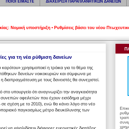
ΠΟΙΟΙ ΕΙΜΑΣΤΕ
ΔΙΑΧΕΙΡΙΣΗ ΠΑΡΑΠΛΑΝΗΤΙΚΩΝ ΔΑΝΕΙΩΝ
 Νομική υποστήριξη • Ρυθμίσεις βάσει του νέου Πτωχευτικού Κώ
Π
ίες για τη νέα ρύθμιση δανείων
υ καρότου» χρησιμοποιεί η τρόικα για το θέμα της
πόθηκων δανείων νοικοκυριών και σύμφωνα με
η διαπραγμάτευση με τους δανειστές θα συνεχιστεί.
ό στο υπουργείο ότι αναγνωρίζει την αναγκαιότητα
ν συνεπών οφειλετών που έχουν εισόδημα μέχρι
σε σχέση με το 2010), ενώ θα κάνει λόγο στο νέο
Επικ
οποριακό παγκοσμίως μέτρο διευκόλυνσης των
ρυθμ
τραπ
συνε
χρημ
εί να «ψαλιδίσει» διάφορες ευεργετικές διατάξεις.