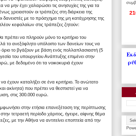
συμβ
α να μην έχει χαλαρώσει τις ανησυχίες της για τα
νως χρειαστούν οι τράπεζες στη διάρκεια της
21
οι δανειστές με το πρόσχημα της μη κατάχρησης της
ιπλέον κεφαλαίων στις τράπεζες ζητούν:
θα πρέπει να πληρούν μόνο το κριτήριο του
λλά το ανεξόφλητο υπόλοιπο των δανείων τους να
ο όριο το βγάζουν με βάση ενός πολλαπλασιαστή (5
Εκδ
ηγεσία του υπουργείου Ανάπτυξης επιμένει στην
ρύ
ρώ, με δεδομένο ότι τα νοικοκυριά έχουν
 να έχουν καταλήξει σε ένα κριτήριο. Το ανώτατο
και ακίνητα) που πρέπει να θεσπιστεί για να
ιση, στις 300.000 ευρώ.
συμφωνήσει στην ετήσια επανεξέταση της περίπτωσης
την τετραετή περίοδο χάριτος, ήγειρε, αίφνης θέμα
εζες, με την Αθήνα να αντιτείνει εποπτεία από την
Powe