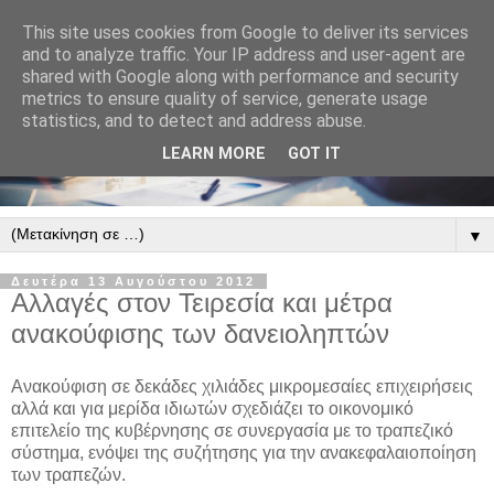
This site uses cookies from Google to deliver its services
and to analyze traffic. Your IP address and user-agent are
shared with Google along with performance and security
metrics to ensure quality of service, generate usage
statistics, and to detect and address abuse.
LEARN MORE
GOT IT
▼
Δευτέρα 13 Αυγούστου 2012
Αλλαγές στον Τειρεσία και μέτρα
ανακούφισης των δανειοληπτών
Ανακούφιση σε δεκάδες χιλιάδες μικρομεσαίες επιχειρήσεις
αλλά και για μερίδα ιδιωτών σχεδιάζει το οικονομικό
επιτελείο της κυβέρνησης σε συνεργασία με το τραπεζικό
σύστημα, ενόψει της συζήτησης για την ανακεφαλαιοποίηση
των τραπεζών.