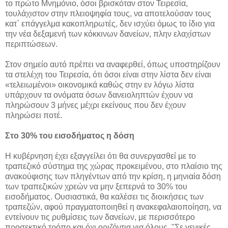
το πρώτο Μνημόνιο, όσοι βρισκόταν στον Τειρεσία,
τουλάχιστον στην πλειοψηφία τους, να αποτελούσαν τους
κατ` επάγγελμα κακοπληρωτές, δεν ισχύει όμως το ίδιο για
την νέα δεξαμενή των κόκκινων δανείων, πλην ελαχίστων
περιπτώσεων.
Στον σημείο αυτό πρέπει να αναφερθεί, όπως υποστηρίζουν
τα στελέχη του Τειρεσία, ότι όσοι είναι στην λίστα δεν είναι
«τελειωμένοι» οικονομικά καθώς στην εν λόγω λίστα
υπάρχουν τα ονόματα όσων δανειοληπτών έχουν να
πληρώσουν 3 μήνες μέχρι εκείνους που δεν έχουν
πληρώσει ποτέ.
Στο 30% του εισοδήματος η δόση
Η κυβέρνηση έχει εξαγγείλει ότι θα συνεργασθεί με το
τραπεζικό σύστημα της χώρας προκειμένου, στο πλαίσιο της
ανακούφισης των πληγέντων από την κρίση, η μηνιαία δόση
των τραπεζικών χρεών να μην ξεπερνά το 30% του
εισοδήματος. Ουσιαστικά, θα καλέσει τις διοικήσεις των
τραπεζών, αφού πραγματοποιηθεί η ανακεφαλαιοποίηση, να
εντείνουν τις ρυθμίσεις των δανείων, με περισσότερο
προσεκτικό τρόπο και όχι οριζόντια για όλους. "Σε γενικές