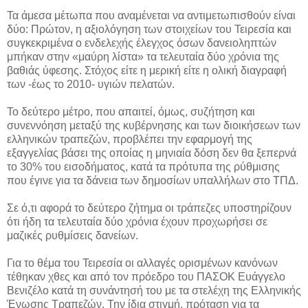
Τα άμεσα μέτωπα που αναμένεται να αντιμετωπισθούν είναι
δύο: Πρώτον, η αξιολόγηση των στοιχείων του Τειρεσία και
συγκεκριμένα ο ενδελεχής έλεγχος όσων δανειοληπτών
μπήκαν στην «μαύρη λίστα» τα τελευταία δύο χρόνια της
βαθιάς ύφεσης. Στόχος είτε η μερική είτε η ολική διαγραφή
των -έως το 2010- υγιών πελατών.
Το δεύτερο μέτρο, που απαιτεί, όμως, συζήτηση και
συνεννόηση μεταξύ της κυβέρνησης και των διοικήσεων των
ελληνικών τραπεζών, προβλέπει την εφαρμογή της
εξαγγελίας βάσει της οποίας η μηνιαία δόση δεν θα ξεπερνά
το 30% του εισοδήματος, κατά τα πρότυπα της ρύθμισης
που έγινε για τα δάνεια των δημοσίων υπαλλήλων στο ΤΠΔ.
Σε ό,τι αφορά το δεύτερο ζήτημα οι τράπεζες υποστηρίζουν
ότι ήδη τα τελευταία δύο χρόνια έχουν προχωρήσει σε
μαζικές ρυθμίσεις δανείων.
Για το θέμα του Τειρεσία οι αλλαγές ορισμένων κανόνων
τέθηκαν χθες και από τον πρόεδρο του ΠΑΣΟΚ Ευάγγελο
Βενιζέλο κατά τη συνάντησή του με τα στελέχη της Ελληνικής
Ένωσης Τραπεζών. Την ίδια στιγμή, πρόταση για τα