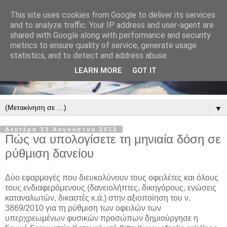
This site uses cookies from Google to deliver its services
and to analyze traffic. Your IP address and user-agent are
shared with Google along with performance and security
metrics to ensure quality of service, generate usage
statistics, and to detect and address abuse.
LEARN MORE
GOT IT
▼
Δευτέρα 13 Αυγούστου 2012
Πώς να υπολογίσετε τη μηνιαία δόση σε
ρύθμιση δανείου
Δύο εφαρμογές που διευκολύνουν τους οφειλέτες και όλους
τους ενδιαφερόμενους (δανειολήπτες, δικηγόρους, ενώσεις
καταναλωτών, δικαστές κ.ά.) στην αξιοποίηση του ν.
3869/2010 για τη ρύθμιση των οφειλών των
υπερχρεωμένων φυσικών προσώπων δημιούργησε η