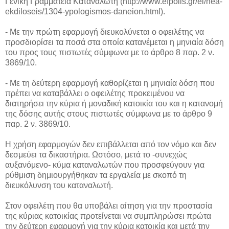
Γενική Γραμματεία Καταναλωτή (http://www.efpolis.gr/el/nea-
ekdiloseis/1304-ypologismos-daneion.html).
- Με την πρώτη εφαρμογή διευκολύνεται ο οφειλέτης να
προσδιορίσει τα ποσά στα οποία κατανέμεται η μηνιαία δόση
του προς τους πιστωτές σύμφωνα με το άρθρο 8 παρ. 2 ν.
3869/10.
- Με τη δεύτερη εφαρμογή καθορίζεται η μηνιαία δόση που
πρέπει να καταβάλλει ο οφειλέτης προκειμένου να
διατηρήσει την κύρια ή μοναδική κατοικία του και η κατανομή
της δόσης αυτής στους πιστωτές σύμφωνα με το άρθρο 9
παρ. 2 ν. 3869/10.
Η χρήση εφαρμογών δεν επιβάλλεται από τον νόμο και δεν
δεσμεύει τα δικαστήρια. Ωστόσο, μετά το -συνεχώς
αυξανόμενο- κύμα καταναλωτών που προσφεύγουν για
ρύθμιση δημιουργήθηκαν τα εργαλεία με σκοπό τη
διευκόλυνση του καταναλωτή.
Στον οφειλέτη που θα υποβάλει αίτηση για την προστασία
της κύριας κατοικίας προτείνεται να συμπληρώσει πρώτα
την δεύτερη εφαρμογή για την κύρια κατοικία και μετά την