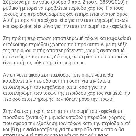
Σύμφωνα με τον νόμο (άρθρο 9 παρ. 2 του ν. 3869/2010) η
ρύθμιση μπορεί να προβλέπει περίοδο χάριτος. Για τους
τόκους της περιόδου χάριτος δεν επιτρέπεται ανατοκισμός.
Αυτή μπορεί να παρέχεται είτε για την αποπληρωμή τόκων
και κεφαλαίου είτε μόνο για την αποπληρωμή του κεφαλαίου.
Στη πρώτη περίπτωση (αποπληρωμή τόκων και κεφαλαίου)
οι τόκοι της περιόδου χάριτος που προκύπτουν με τη λήξη
της περιόδου αυτής αποπληρώνονται, χωρίς ανατοκισμό
(συνεπώς σε ισόποσες δόσεις), σε περίοδο που μπορεί να
είναι αυτή της ρύθμισης είτε μικρότερη.
Αν επιλεγεί μικρότερη περίοδος τότε ο οφειλέτης θα
καταβάλει την περίοδο αυτή τη δόση για την έντοκη
αποπληρωμή του κεφαλαίου και τη δόση για την
αποπληρωμή των τόκων της περιόδου χάριτος και μετά την
περίοδο αποπληρωμής των τόκων μόνο την πρώτη.
Στην δεύτερη περίπτωση (αποπληρωμή του κεφαλαίου)
προσδιορίζονται α) η μηνιαία καταβολή περιόδου χάριτος
που αφορά την εξόφληση των τόκων κατά την περίοδο αυτή
και β) η μηνιαία καταβολή για την περίοδο στην οποία θα
αποπληρωθεί εντόκως το κεφάλαιο της ρύθμισης.