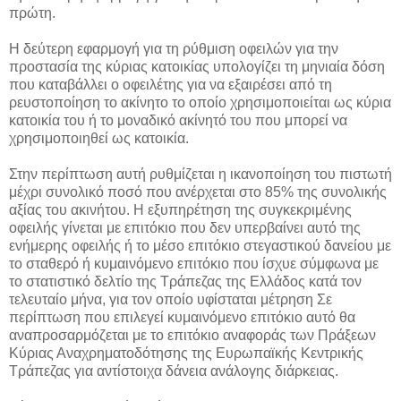
πρώτη.
Η δεύτερη εφαρμογή για τη ρύθμιση οφειλών για την
προστασία της κύριας κατοικίας υπολογίζει τη μηνιαία δόση
που καταβάλλει ο οφειλέτης για να εξαιρέσει από τη
ρευστοποίηση το ακίνητο το οποίο χρησιμοποιείται ως κύρια
κατοικία του ή το μοναδικό ακίνητό του που μπορεί να
χρησιμοποιηθεί ως κατοικία.
Στην περίπτωση αυτή ρυθμίζεται η ικανοποίηση του πιστωτή
μέχρι συνολικό ποσό που ανέρχεται στο 85% της συνολικής
αξίας του ακινήτου. Η εξυπηρέτηση της συγκεκριμένης
οφειλής γίνεται με επιτόκιο που δεν υπερβαίνει αυτό της
ενήμερης οφειλής ή το μέσο επιτόκιο στεγαστικού δανείου με
το σταθερό ή κυμαινόμενο επιτόκιο που ίσχυε σύμφωνα με
το στατιστικό δελτίο της Τράπεζας της Ελλάδος κατά τον
τελευταίο μήνα, για τον οποίο υφίσταται μέτρηση Σε
περίπτωση που επιλεγεί κυμαινόμενο επιτόκιο αυτό θα
αναπροσαρμόζεται με το επιτόκιο αναφοράς των Πράξεων
Κύριας Αναχρηματοδότησης της Ευρωπαϊκής Κεντρικής
Τράπεζας για αντίστοιχα δάνεια ανάλογης διάρκειας.