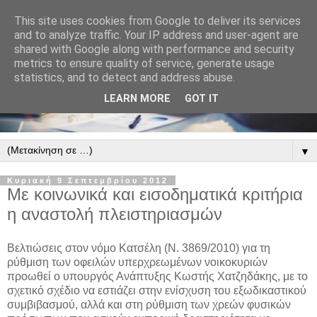
This site uses cookies from Google to deliver its services
and to analyze traffic. Your IP address and user-agent are
shared with Google along with performance and security
metrics to ensure quality of service, generate usage
statistics, and to detect and address abuse.
LEARN MORE
GOT IT
▼
Κυριακή 9 Σεπτεμβρίου 2012
Με κοινωνικά και εισοδηματικά κριτήρια
η αναστολή πλειστηριασμών
Βελτιώσεις στον νόμο Κατσέλη (Ν. 3869/2010) για τη
ρύθμιση των οφειλών υπερχρεωμένων νοικοκυριών
προωθεί ο υπουργός Ανάπτυξης Κωστής Χατζηδάκης, με το
σχετικό σχέδιο να εστιάζει στην ενίσχυση του εξωδικαστικού
συμβιβασμού, αλλά και στη ρύθμιση των χρεών φυσικών