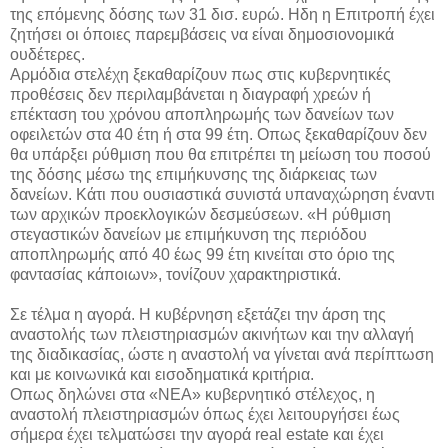
της επόμενης δόσης των 31 δισ. ευρώ. Ηδη η Επιτροπή έχει
ζητήσει οι όποιες παρεμβάσεις να είναι δημοσιονομικά
ουδέτερες.
Αρμόδια στελέχη ξεκαθαρίζουν πως στις κυβερνητικές
προθέσεις δεν περιλαμβάνεται η διαγραφή χρεών ή
επέκταση του χρόνου αποπληρωμής των δανείων των
οφειλετών στα 40 έτη ή στα 99 έτη. Οπως ξεκαθαρίζουν δεν
θα υπάρξει ρύθμιση που θα επιτρέπει τη μείωση του ποσού
της δόσης μέσω της επιμήκυνσης της διάρκειας των
δανείων. Κάτι που ουσιαστικά συνιστά υπαναχώρηση έναντι
των αρχικών προεκλογικών δεσμεύσεων. «Η ρύθμιση
στεγαστικών δανείων με επιμήκυνση της περιόδου
αποπληρωμής από 40 έως 99 έτη κινείται στο όριο της
φαντασίας κάποιων», τονίζουν χαρακτηριστικά.
Σε τέλμα η αγορά. Η κυβέρνηση εξετάζει την άρση της
αναστολής των πλειστηριασμών ακινήτων και την αλλαγή
της διαδικασίας, ώστε η αναστολή να γίνεται ανά περίπτωση
και με κοινωνικά και εισοδηματικά κριτήρια.
Οπως δηλώνει στα «ΝΕΑ» κυβερνητικό στέλεχος, η
αναστολή πλειστηριασμών όπως έχει λειτουργήσει έως
σήμερα έχει τελματώσει την αγορά real estate και έχει