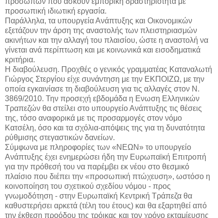
πρόσωπων που ασκούν εμπορική δραστηριότητα με
προσωπική ιδιωτική εργασία.
Παράλληλα, τα υπουργεία Ανάπτυξης και Οικονομικών
εξετάζουν την άρση της αναστολής των πλειστηριασμών
ακινήτων και την αλλαγή του πλαισίου, ώστε η αναστολή να
γίνεται ανά περίπτωση και με κοινωνικά και εισοδηματικά
κριτήρια.
Η διαβούλευση. Προχθές ο γενικός γραμματέας Καταναλωτή
Γιώργος Στεργίου είχε συνάντηση με την ΕΚΠΟΙΖΩ, με την
οποία εγκαινίασε τη διαβούλευση για τις αλλαγές στον Ν.
3869/2010. Την προσεχή εβδομάδα η Ενωση Ελληνικών
Τραπεζών θα στείλει στο υπουργείο Ανάπτυξης τις θέσεις
της, τόσο αναφορικά με τις προσαρμογές στον νόμο
Κατσέλη, όσο και τα σχόλια-απόψεις της για τη δυνατότητα
ρύθμισης στεγαστικών δανείων.
Σύμφωνα με πληροφορίες των «ΝΕΩΝ» το υπουργείο
Ανάπτυξης έχει ενημερώσει ήδη την Ευρωπαϊκή Επιτροπή
για την πρόθεσή του να παρέμβει εκ νέου στο θεσμικό
πλαίσιο που διέπει την «προσωπική πτώχευση», ωστόσο η
κοινοποίηση του σχετικού σχεδίου νόμου - προς
γνωμοδότηση - στην Ευρωπαϊκή Κεντρική Τράπεζα θα
καθυστερήσει αρκετά (τέλη του έτους) και θα εξαρτηθεί από
την έκθεση προόδου της τρόικας και τον χρόνο εκταμίευσης