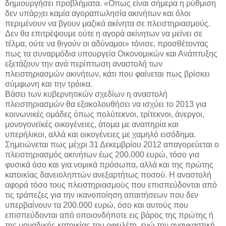
δημιουργήσει προβλήματα. «Οπως είναι σήμερα η ρύθμιση
δεν υπάρχει καμία αγοραπωλησία ακινήτων και όλοι
περιμένουν να βγουν μαζικά ακίνητα σε πλειστηριασμούς.
Δεν θα επιτρέψουμε ούτε η αγορά ακίνητων να μείνει σε
τέλμα, ούτε να θιγούν οι αδύναμοι» τόνισε, προσθέτοντας
πως τα συναρμόδια υπουργεία Οικονομικών και Ανάπτυξης
εξετάζουν την ανά περίπτωση αναστολή των
πλειστηριασμών ακινήτων, κάτι που φαίνεται πως βρίσκει
σύμφωνη και την τρόικα.
Βάσει των κυβερνητικών σχεδίων η αναστολή
πλειστηριασμών θα εξακολουθήσει να ισχύει το 2013 για
κοινωνικές ομάδες όπως πολύτεκνοι, τρίτεκνοι, άνεργοι,
μονογονεϊκές οικογένειες, άτομα με αναπηρία και
υπερήλικοι, αλλά και οικογένειες με χαμηλό εισόδημα.
Σημειώνεται πως μέχρι 31 Δεκεμβρίου 2012 απαγορεύεται ο
πλειστηριασμός ακινήτων έως 200.000 ευρώ, τόσο για
φυσικά όσο και για νομικά πρόσωπα, αλλά και της πρώτης
κατοικίας δανειοληπτών ανεξαρτήτως ποσού. Η αναστολή
αφορά τόσο τους πλειστηριασμούς που επισπεύδονται από
τις τράπεζες για την ικανοποίηση απαιτήσεων που δεν
υπερβαίνουν τα 200.000 ευρώ, όσο και αυτούς που
επισπεύδονται από οποιονδήποτε εις βάρος της πρώτης ή
της μοναδικής κατοικίας του οφειλέτη, ενώ την αναγκαστική