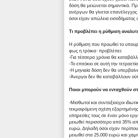
δόση θα μειώνεται σημαντικά. Πρέ
ανέργων θα γίνεται επανέλεγχος 
όσοι είχαν απώλεια εισοδήματος ο
Τι προβλέπει η ρύθμιση αναλυτ
Η ρύθμιση που προωθεί το υπουρ
φως η τρόικα- προβλέπει:
-Για τέσσερα χρόνια θα καταβάλλ
-Το επιτόκιο σε αυτή την τετραετία
-Η μηνιαία δόση δεν θα υπερβαίν
-Άνεργοι δεν θα καταβάλλουν ούτ
Ποιοι μπορούν να ενταχθούν σ
-Μισθωτοί και συνταξιούχοι ιδιωτ
τεκμαιρόμενη σχέση εξαρτημένης 
υπηρεσίες τους σε έναν μόνο εργο
μειωθεί περισσότερο από 35% από
ευρώ. Δηλαδή όσοι είχαν περίπου
μειωθεί στα 25.000 ευρώ και χαμ