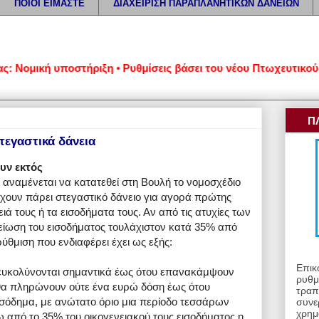
ΠΟΙΟΙ ΕΙΜΑΣΤΕ
ΔΙΑΧΕΙΡΙΣΗ ΠΑΡΑΠΛΑΝΗΤΙΚΩΝ ΔΑΝΕΙΩΝ
ομική υποστήριξη • Ρυθμίσεις βάσει του νέου Πτωχευτικού Κώδι
Π
τεγαστικά δάνεια
ουν εκτός
ναμένεται να κατατεθεί στη Βουλή το νομοσχέδιο
έχουν πάρει στεγαστικό δάνειο για αγορά πρώτης
ειά τους ή τα εισοδήματα τους. Αν από τις ατυχίες των
μείωση του εισοδήματος τουλάχιστον κατά 35% από
ρύθμιση που ενδιαφέρει έχει ως εξής:
Επικ
διευκολύνονται σημαντικά έως ότου επανακάμψουν
ρυθμ
 θα πληρώνουν ούτε ένα ευρώ δόση έως ότου
τραπ
ισόδημα, με ανώτατο όριο μια περίοδο τεσσάρων
συνε
χρημ
ω από το 35% του οικογενειακού τους εισοδήματος η