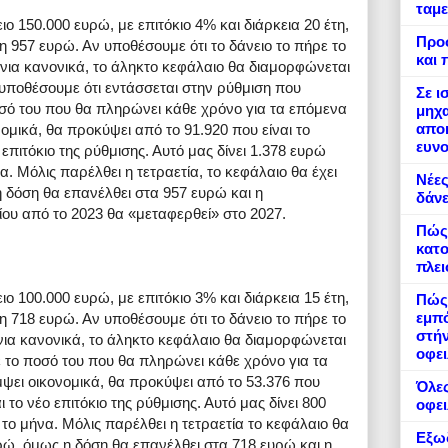
ταμε
ιο 150.000 ευρώ, με επιτόκιο 4% και διάρκεια 20 έτη,
Προ
957 ευρώ. Αν υποθέσουμε ότι το δάνειο το πήρε το
και 
όνια κανονικά, το άληκτο κεφάλαιο θα διαμορφώνεται
 υποθέσουμε ότι εντάσσεται στην ρύθμιση που
Σε ι
οσό του που θα πληρώνει κάθε χρόνο για τα επόμενα
μηχα
αποκ
ομικά, θα προκύψει από το 91.920 που είναι το
ευνο
 επιτόκιο της ρύθμισης. Αυτό μας δίνει 1.378 ευρώ
. Μόλις παρέλθει η τετραετία, το κεφάλαιο θα έχει
Νέες
η δόση θα επανέλθει στα 957 ευρώ και η
δάνε
υ από το 2023 θα «μεταφερθεί» στο 2027.
Πώς
κατο
πλε
ιο 100.000 ευρώ, με επιτόκιο 3% και διάρκεια 15 έτη,
Πώς 
εμπό
718 ευρώ. Αν υποθέσουμε ότι το δάνειο το πήρε το
στήν
όνια κανονικά, το άληκτο κεφάλαιο θα διαμορφώνεται
οφει
ε το ποσό του που θα πληρώνει κάθε χρόνο για τα
ψει οικονομικά, θα προκύψει από το 53.376 που
Όλες
ι το νέο επιτόκιο της ρύθμισης. Αυτό μας δίνει 800
οφε
το μήνα. Μόλις παρέλθει η τετραετία το κεφάλαιο θα
Εξωδ
υρώ, όμως η δόση θα επανέλθει στα 718 ευρώ και η