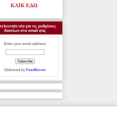
τελευταία νέα για τις ρυθμίσεις
δανείων στο email σας
Enter your email address:
Delivered by
FeedBurner