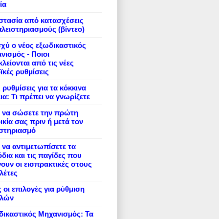
ία
στασία από κατασχέσεις
πλειστηριασμούς (βίντεο)
σχύ ο νέος εξωδικαστικός
νισμός - Ποιοι
λείονται από τις νέες
ϊκές ρυθμίσεις
 ρυθμίσεις για τα κόκκινα
ια: Τι πρέπει να γνωρίζετε
 να σώσετε την πρώτη
ικία σας πριν ή μετά τον
ιστηριασμό
να αντιμετωπίσετε τα
δια και τις παγίδες που
ουν οι εισπρακτικές στους
λέτες
 οι επιλογές για ρύθμιση
ιλών
ικαστικός Μηχανισμός: Τα