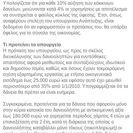
Υπολογίζεται ότι για κάθε 10% αύξηση των κόκκινων
δανείων, μειώνονται κατά 4% οι χορηγήσεις με αποτέλεσμα
να συντηρείται ο φαύλος κύκλος της ύφεσης. Έτσι, όπως
αναφέρουν στελέχη του υπουργείου Ανάπτυξης, είναι
δεδομένο ότι αν εφαρμοστούν οι προτάσεις του, θα υπάρξει
όφελος για το σύνολο της οικονομίας.
Τι προτείνει το υπουργείο
Η πρόταση του υπουργείου, ως προς το σκέλος
διευκόλυνσης των δανειοληπτών για ενυπόθηκες
απαιτήσεις αφορά μισθωτούς και συνταξιούχους ιδιωτικού
και δημοσίου τομέα, καθώς και όσους έχουν τεκμαιρόμενη
σχέση εξαρτημένης εργασίας με ετήσιο οικογενειακό
εισόδημα έως 25.000 ευρώ και εφόσον αυτό έχει μειωθεί
περισσότερο από 35% από 1/1/2010. Υπογραμμίζεται ότι τα
δάνεια θα πρέπει να είναι ενήμερα.
Συγκεκριμένα, προτείνεται για τα δάνεια που αφορούν μόνο
στην κύρια κατοικία του δανειολήπτη με αντικειμενική αξία
έως 180.000 ευρώ να χορηγείται περίοδος χάριτος 4 ετών με
επανεξέταση στα 2 έτη, κατά τη διάρκεια της οποίας ο
δανειολήπτης καταβάλλει μόνο τόκους (τοκοπληρωμή) οι