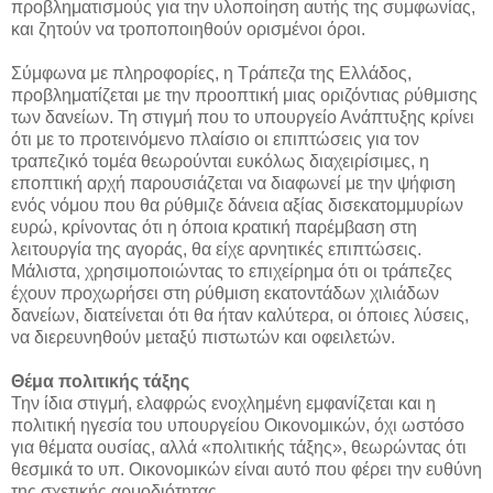
προβληματισμούς για την υλοποίηση αυτής της συμφωνίας,
και ζητούν να τροποποιηθούν ορισμένοι όροι.
Σύμφωνα με πληροφορίες, η Τράπεζα της Ελλάδος,
προβληματίζεται με την προοπτική μιας οριζόντιας ρύθμισης
των δανείων. Τη στιγμή που το υπουργείο Ανάπτυξης κρίνει
ότι με το προτεινόμενο πλαίσιο οι επιπτώσεις για τον
τραπεζικό τομέα θεωρούνται ευκόλως διαχειρίσιμες, η
εποπτική αρχή παρουσιάζεται να διαφωνεί με την ψήφιση
ενός νόμου που θα ρύθμιζε δάνεια αξίας δισεκατομμυρίων
ευρώ, κρίνοντας ότι η όποια κρατική παρέμβαση στη
λειτουργία της αγοράς, θα είχε αρνητικές επιπτώσεις.
Μάλιστα, χρησιμοποιώντας το επιχείρημα ότι οι τράπεζες
έχουν προχωρήσει στη ρύθμιση εκατοντάδων χιλιάδων
δανείων, διατείνεται ότι θα ήταν καλύτερα, οι όποιες λύσεις,
να διερευνηθούν μεταξύ πιστωτών και οφειλετών.
Θέμα πολιτικής τάξης
Την ίδια στιγμή, ελαφρώς ενοχλημένη εμφανίζεται και η
πολιτική ηγεσία του υπουργείου Οικονομικών, όχι ωστόσο
για θέματα ουσίας, αλλά «πολιτικής τάξης», θεωρώντας ότι
θεσμικά το υπ. Οικονομικών είναι αυτό που φέρει την ευθύνη
της σχετικής αρμοδιότητας.