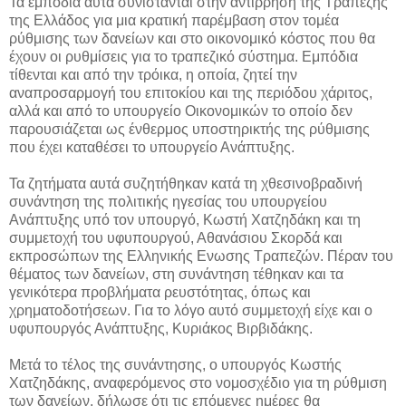
Τα εμπόδια αυτά συνίστανται στην αντίρρηση της Τραπέζης
της Ελλάδος για μια κρατική παρέμβαση στον τομέα
ρύθμισης των δανείων και στο οικονομικό κόστος που θα
έχουν οι ρυθμίσεις για το τραπεζικό σύστημα. Εμπόδια
τίθενται και από την τρόικα, η οποία, ζητεί την
αναπροσαρμογή του επιτοκίου και της περιόδου χάριτος,
αλλά και από το υπουργείο Οικονομικών το οποίο δεν
παρουσιάζεται ως ένθερμος υποστηρικτής της ρύθμισης
που έχει καταθέσει το υπουργείο Ανάπτυξης.
Τα ζητήματα αυτά συζητήθηκαν κατά τη χθεσινοβραδινή
συνάντηση της πολιτικής ηγεσίας του υπουργείου
Ανάπτυξης υπό τον υπουργό, Κωστή Χατζηδάκη και τη
συμμετοχή του υφυπουργού, Αθανάσιου Σκορδά και
εκπροσώπων της Ελληνικής Ενωσης Τραπεζών. Πέραν του
θέματος των δανείων, στη συνάντηση τέθηκαν και τα
γενικότερα προβλήματα ρευστότητας, όπως και
χρηματοδοτήσεων. Για το λόγο αυτό συμμετοχή είχε και ο
υφυπουργός Ανάπτυξης, Κυριάκος Βιρβιδάκης.
Μετά το τέλος της συνάντησης, ο υπουργός Κωστής
Χατζηδάκης, αναφερόμενος στο νομοσχέδιο για τη ρύθμιση
των δανείων, δήλωσε ότι τις επόμενες ημέρες θα