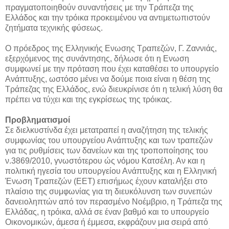
πραγματοποιηθούν συναντήσεις με την Τράπεζα της
Ελλάδος και την τρόικα προκειμένου να αντιμετωπιστούν
ζητήματα τεχνικής φύσεως.
Ο πρόεδρος της Ελληνικής Ενωσης Τραπεζών, Γ. Ζαννιάς,
εξερχόμενος της συνάντησης, δήλωσε ότι η Ενωση
συμφωνεί με την πρόταση που έχει καταθέσει το υπουργείο
Ανάπτυξης, ωστόσο μένει να δούμε ποια είναι η θέση της
Τράπεζας της Ελλάδος, ενώ διευκρίνισε ότι η τελική λύση θα
πρέπει να τύχει και της εγκρίσεως της τρόικας.
Προβληματισμοί
Σε διελκυστίνδα έχει μετατραπεί η αναζήτηση της τελικής
συμφωνίας του υπουργείου Ανάπτυξης και των τραπεζών
για τις ρυθμίσεις των δανείων και της τροποποίησης του
ν.3869/2010, γνωστότερου ώς νόμου Κατσέλη. Αν και η
πολιτική ηγεσία του υπουργείου Ανάπτυξης και η Ελληνική
Ένωση Τραπεζών (ΕΕΤ) επισήμως έχουν καταλήξει στο
πλαίσιο της συμφωνίας για τη διευκόλυνση των συνεπών
δανειοληπτών από τον περασμένο Νοέμβριο, η Τράπεζα της
Ελλάδας, η τρόικα, αλλά σε έναν βαθμό και το υπουργείο
Οικονομικών, άμεσα ή έμμεσα, εκφράζουν μια σειρά από