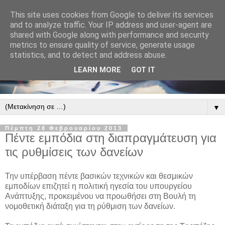
This site uses cookies from Google to deliver its services
and to analyze traffic. Your IP address and user-agent are
shared with Google along with performance and security
metrics to ensure quality of service, generate usage
statistics, and to detect and address abuse.
LEARN MORE
GOT IT
▼
Πέμπτη 28 Φεβρουαρίου 2013
Πέντε εμπόδια στη διαπραγμάτευση για
τις ρυθμίσεις των δανείων
Την υπέρβαση πέντε βασικών τεχνικών και θεσμικών
εμποδίων επιζητεί η πολιτική ηγεσία του υπουργείου
Ανάπτυξης, προκειμένου να προωθήσει στη Βουλή τη
νομοθετική διάταξη για τη ρύθμιση των δανείων.