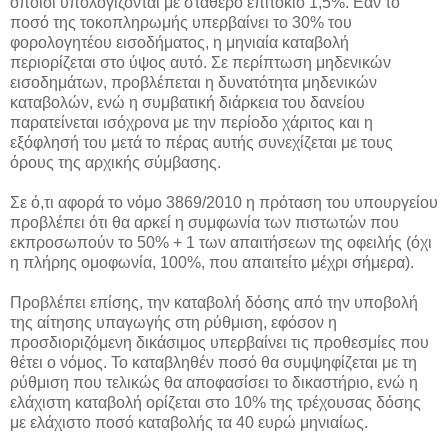
οποίοι υπολογίζονται με σταθερό επιτόκιο 1,5%. Εάν το
ποσό της τοκοπληρωμής υπερβαίνει το 30% του
φορολογητέου εισοδήματος, η μηνιαία καταβολή
περιορίζεται στο ύψος αυτό. Σε περίπτωση μηδενικών
εισοδημάτων, προβλέπεται η δυνατότητα μηδενικών
καταβολών, ενώ η συμβατική διάρκεια του δανείου
παρατείνεται ισόχρονα με την περίοδο χάριτος και η
εξόφλησή του μετά το πέρας αυτής συνεχίζεται με τους
όρους της αρχικής σύμβασης.
Σε ό,τι αφορά το νόμο 3869/2010 η πρόταση του υπουργείου
προβλέπει ότι θα αρκεί η συμφωνία των πιστωτών που
εκπροσωπούν το 50% + 1 των απαιτήσεων της οφειλής (όχι
η πλήρης ομοφωνία, 100%, που απαιτείτο μέχρι σήμερα).
Προβλέπει επίσης, την καταβολή δόσης από την υποβολή
της αίτησης υπαγωγής στη ρύθμιση, εφόσον η
προσδιοριζόμενη δικάσιμος υπερβαίνει τις προθεσμίες που
θέτει ο νόμος. Το καταβληθέν ποσό θα συμψηφίζεται με τη
ρύθμιση που τελικώς θα αποφασίσει το δικαστήριο, ενώ η
ελάχιστη καταβολή ορίζεται στο 10% της τρέχουσας δόσης
με ελάχιστο ποσό καταβολής τα 40 ευρώ μηνιαίως.