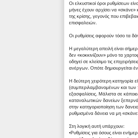
Οι ελκυστικοί όροι ρυθμίσεων είνα
μήνες έχουν αρχίσει να «σκάνε» κ
της κρίσης, γεγονός που επιβεβαι
επισφαλειών.
Οι ρυθμίσεις αφορούν τόσο τα δά
Η μεγαλύτερη απειλή είναι σήμερ
δεν «κοκκινίζουν» μόνο τα χαρτ
οδηγεί σε κλείσιμο τις επιχειρήσε
ανέργων. Οπότε δημιουργείται έ
Η δεύτερη χειρότερη κατηγορία ε
(συμπεριλαμβανομένων και των π
εξασφαλίσεις. Μάλιστα σε κάποι
καταναλωτικών δανείων ξεπερνά 
στην κατηγοριοποίηση των δανει
ρυθμισμένα δάνεια να μη «σκάνε»
Στη λογική αυτή υπάρχουν:
•Ρυθμίσεις για όσους είναι ενήμ