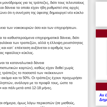
ι μονόδρομος για τις τράπεζες, διότι τους τελευταίους
αι δάνεια τα οποία είχαν ήδη ρυθμιστεί στις αρχές
ώνει ότι η συνέχιση της ύφεσης δημιουργεί νέο κύκλο
νεια των νοικοκυριών όσο και των επιχειρήσεων.
α τα καθυστερούμενα επιχειρηματικά δάνεια, διότι
οφυλάκια των τραπεζών, αλλά η έλλειψη ρευστότητας
ις και κατ΄ επέκταση αυξάνεται ο αριθμός των
νας «φαύλος» κύκλος.
ίναι τα καταναλωτικά δάνεια
ιστωτικών καρτών), καθώς είχαν δοθεί χωρίς
ες τράπεζες το ποσοστό των «κόκκινων»
ακόμα και το 50%. Οι τράπεζες έχουν προχωρήσει
οληπτών, ανάλογα με το προφίλ τους, ώστε τα
 και πάλι μετά από 12-18 μήνες.
Αν έ
Δημό
εροι σήμερα, όμως λόγω περικοπών (σε μισθούς,