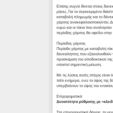
Επίσης συχνά δίνεται στους δανε
μήνες. Για το συγκεκριμένο διάσ
καταβολή πληρωμής και το δάνειο
χάριτος ανακεφαλαιοποιούνται. Δ
ευρώ και οι τόκοι που αναλογούν 
περίοδος χάριτος θα οφείλει στη
Περίοδος χάριτος
Περίοδο χάριτος με καταβολή τόκ
δανειολήπτες που εξακολουθούν ν
προσκόμιση του αποδεικτικού της 
υποστεί σημαντική μείωση.
Με τις λύσεις αυτές στόχος είναι
πάλι ενήμερα, ενώ το ύψος της δ
υπερβαίνουν το ύψος του ενοικίου
Επιχειρηματικά
Δυνατότητα ρύθμισης με «κλει
Στα επιχειρηματικά δάνεια, το μ