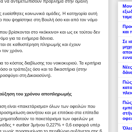
τομα να αντιμετωπίσουν πρόβλημα στην ομαλή
Μονό
εξωδ
τις ευαίσθητες κοινωνικά ομάδες. Η κατηγορία αυτή
ταμε
ο που ψηφίστηκε στη Βουλή όσο και από τον νόμο
Προ
και 
 που βρίσκονται στο «κόκκινο» και ως εκ τούτου δεν
όμο για τα ενήμερα δάνεια.
Σε ι
ονται σε καθυστέρηση πληρωμής και έχουν
μηχα
 τον χρόνο.
αποκ
ευνο
α το κόστος διαβίωσης του νοικοκυριού. Τα κριτήρια
Νέες
σο οι τράπεζες όσο και τα δικαστήρια (στην
δάνε
ροσφύγει στη Δικαιοσύνη).
Πώς
κατο
πλε
ε αύξηση του χρόνου αποπληρωμής
Πώς 
αση είναι «πακετάρισμα» όλων των οφειλών που
εμπό
προσημείωση ακινήτου και με επιτόκιο στα επίπεδα
στήν
οφει
χρηματοδοτούν το πακετάρισμα των οφειλών με
νάδες + euribor 3μήνου 0,227% + 0,6 εισφορά υπέρ
Όλες
ια χωρίς προσημείωση το περιθώριο αυξάνεται στις 6