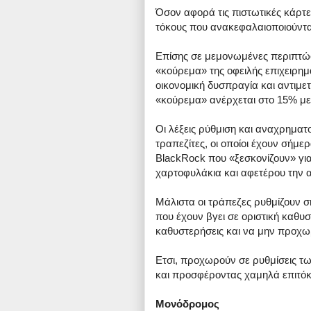
Όσον αφορά τις πιστωτικές κάρτε
τόκους που ανακεφαλαιοποιούνται
Επίσης σε μεμονωμένες περιπτώσ
«κούρεμα» της οφειλής επιχειρημα
οικονομική δυσπραγία και αντιμε
«κούρεμα» ανέρχεται στο 15% με 
Οι λέξεις ρύθμιση και αναχρηματ
τραπεζίτες, οι οποίοι έχουν σήμε
BlackRock που «ξεσκονίζουν» για
χαρτοφυλάκια και αφετέρου την 
Μάλιστα οι τράπεζες ρυθμίζουν σή
που έχουν βγει σε οριστική καθυσ
καθυστερήσεις και να μην προχ
Ετσι, προχωρούν σε ρυθμίσεις τ
και προσφέροντας χαμηλά επιτόκ
Μονόδρομος