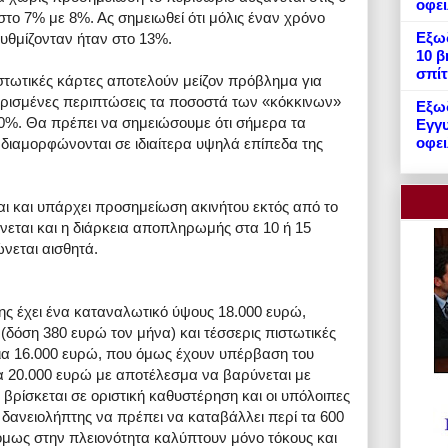
οφε
στο 7% με 8%. Ας σημειωθεί ότι μόλις έναν χρόνο
Εξωδ
 ρυθμίζονταν ήταν στο 13%.
10 β
σπίτ
ιστωτικές κάρτες αποτελούν μείζον πρόβλημα για
 ορισμένες περιπτώσεις τα ποσοστά των «κόκκινων»
Εξωδ
0%. Θα πρέπει να σημειώσουμε ότι σήμερα τα
Εγγυ
οφει
διαμορφώνονται σε ιδιαίτερα υψηλά επίπεδα της
ι και υπάρχει προσημείωση ακινήτου εκτός από το
νεται και η διάρκεια αποπληρωμής στα 10 ή 15
ώνεται αισθητά.
ης έχει ένα καταναλωτικό ύψους 18.000 ευρώ,
 (δόση 380 ευρώ τον μήνα) και τέσσερις πιστωτικές
ρια 16.000 ευρώ, που όμως έχουν υπέρβαση του
στα 20.000 ευρώ με αποτέλεσμα να βαρύνεται με
βρίσκεται σε οριστική καθυστέρηση και οι υπόλοιπες
δανειολήπτης να πρέπει να καταβάλλει περί τα 600
όμως στην πλειονότητα καλύπτουν μόνο τόκους και