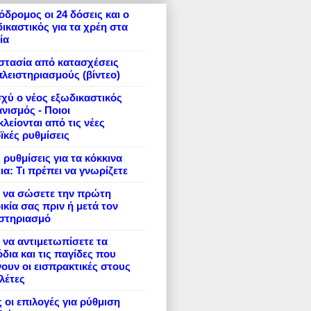
δρομος οι 24 δόσεις και ο
ικαστικός για τα χρέη στα
ία
στασία από κατασχέσεις
πλειστηριασμούς (βίντεο)
σχύ ο νέος εξωδικαστικός
νισμός - Ποιοι
λείονται από τις νέες
ϊκές ρυθμίσεις
 ρυθμίσεις για τα κόκκινα
ια: Τι πρέπει να γνωρίζετε
 να σώσετε την πρώτη
ικία σας πριν ή μετά τον
ιστηριασμό
να αντιμετωπίσετε τα
δια και τις παγίδες που
ουν οι εισπρακτικές στους
λέτες
 οι επιλογές για ρύθμιση