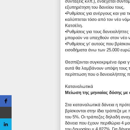
συντάξεις κλπ.), ενδέχεται σύν
εξυπηρέτηση του δανείου τους.
•Ρυθμίσεις για ανέργους και για 
καλύπτεται τόσο από τον νέο νόμ
Κατσέλη.
•Ρυθμίσεις για τους δανειολήπτες
μπορούν να υπαχθούν στον νέο ν
•Ρυθμίσεις γι' αυτούς που βρίσκ
εισοδήματα άνω των 25.000 ευρώ
Θεσπίζονται συγκεκριμένα όρια γι
αυτά θα λαμβάνουν υπόψη τους τό
περίπτωση που ο δανειολήπτης π
Καταναλωτικά
Μείωση της μηνιαίας δόσης μ
Στα καταναλωτικά δάνεια η πρότ
βρίσκονται στην ίδια τράπεζα με 
του 5%. Οι τράπεζες δηλαδή ανα
δάνεια που έχουν περιθώριο 4 μο
του Δημοσίου = 4,827%. Για δάνε