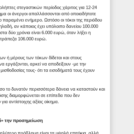
ιολήπτες στεγαστικών περίοδος χάριτος για 12-24
τημα οι άνεργοι απαλλάσσονται από οποιαδήποτε
 παραμένει ενήμερο. Ωστόσο οι τόκοι της περιόδου
ηλαδή, αν κάποιος έχει υπόλοιπο δανείου 100.000
στα δύο χρόνια είναι 6.000 ευρώ, όταν λήξει η
ν τράπεζα 106.000 ευρώ.
ων ή μέρους των τόκων δίδεται και στους
α εργάζονται, αρκεί να αποδείξουν -με την
μισθοδοσίας τους- ότι τα εισοδήματά τους έχουν
 όσο το δυνατόν περισσότερα δάνεια να καταστούν και
όσης διαμορφώνεται σε επίπεδα που δεν
 για αντίστοιχης αξίας οίκημα.
δί» την προσημείωση
εγαλύτερο πρόβλημα είναι τα υψηλά επιτόκια, αλλά