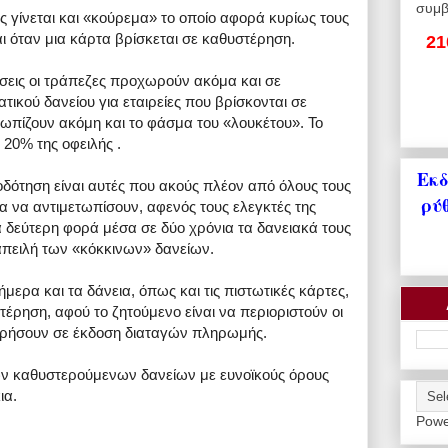
συμβ
ς γίνεται και «κούρεμα» το οποίο αφορά κυρίως τους
 όταν μια κάρτα βρίσκεται σε καθυστέρηση.
21
εις οι τράπεζες προχωρούν ακόμα και σε
τικού δανείου για εταιρείες που βρίσκονται σε
τωπίζουν ακόμη και το φάσμα του «λουκέτου». Το
20% της οφειλής .
Εκδ
οδότηση είναι αυτές που ακούς πλέον από όλους τους
ρύ
ρα να αντιμετωπίσουν, αφενός τους ελεγκτές της
 δεύτερη φορά μέσα σε δύο χρόνια τα δανειακά τους
απειλή των «κόκκινων» δανείων.
μερα και τα δάνεια, όπως και τις πιστωτικές κάρτες,
τέρηση, αφού το ζητούμενο είναι να περιοριστούν οι
ωρήσουν σε έκδοση διαταγών πληρωμής.
ων καθυστερούμενων δανείων με ευνοϊκούς όρους
ια.
Powe