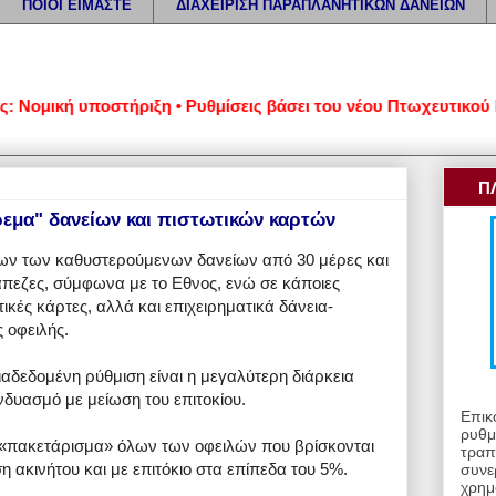
ΠΟΙΟΙ ΕΙΜΑΣΤΕ
ΔΙΑΧΕΙΡΙΣΗ ΠΑΡΑΠΛΑΝΗΤΙΚΩΝ ΔΑΝΕΙΩΝ
μική υποστήριξη • Ρυθμίσεις βάσει του νέου Πτωχευτικού Κώδι
Π
ύρεμα" δανείων και πιστωτικών καρτών
λων των καθυστερούμενων δανείων από 30 μέρες και
άπεζες, σύμφωνα με το Εθνος, ενώ σε κάποιες
τικές κάρτες, αλλά και επιχειρηματικά δάνεια-
 οφειλής.
ιαδεδομένη ρύθμιση είναι η μεγαλύτερη διάρκεια
δυασμό με μείωση του επιτοκίου.
Επικ
ρυθμ
ι «πακετάρισμα» όλων των οφειλών που βρίσκονται
τραπ
 ακινήτου και με επιτόκιο στα επίπεδα του 5%.
συνε
χρημ