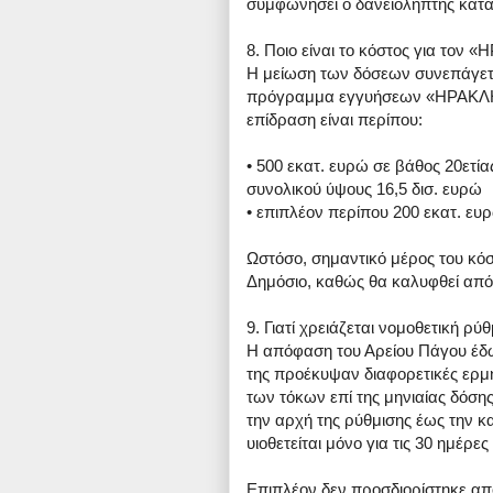
συμφωνήσει ο δανειολήπτης κατά 
8. Ποιο είναι το κόστος για τον 
Η μείωση των δόσεων συνεπάγεται
πρόγραμμα εγγυήσεων «ΗΡΑΚΛΗΣ».
επίδραση είναι περίπου:
• 500 εκατ. ευρώ σε βάθος 20ετ
συνολικού ύψους 16,5 δισ. ευρώ
• επιπλέον περίπου 200 εκατ. ευ
Ωστόσο, σημαντικό μέρος του κό
Δημόσιο, καθώς θα καλυφθεί από 
9. Γιατί χρειάζεται νομοθετική ρ
Η απόφαση του Αρείου Πάγου έδ
της προέκυψαν διαφορετικές ερμη
των τόκων επί της μηνιαίας δόσης
την αρχή της ρύθμισης έως την κ
υιοθετείται μόνο για τις 30 ημέρ
Επιπλέον δεν προσδιορίστηκε από