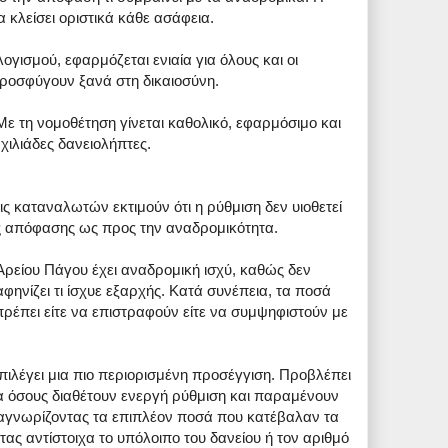
 κλείσει οριστικά κάθε ασάφεια.
ογισμού, εφαρμόζεται ενιαία για όλους και οι
προσφύγουν ξανά στη δικαιοσύνη.
 Με τη νομοθέτηση γίνεται καθολικό, εφαρμόσιμο και
χιλιάδες δανειολήπτες.
ις καταναλωτών εκτιμούν ότι η ρύθμιση δεν υιοθετεί
ς απόφασης ως προς την αναδρομικότητα.
 Αρείου Πάγου έχει αναδρομική ισχύ, καθώς δεν
φηνίζει τι ίσχυε εξαρχής. Κατά συνέπεια, τα ποσά
ρέπει είτε να επιστραφούν είτε να συμψηφιστούν με
πιλέγει μια πιο περιορισμένη προσέγγιση. Προβλέπει
 όσους διαθέτουν ενεργή ρύθμιση και παραμένουν
ναγνωρίζοντας τα επιπλέον ποσά που κατέβαλαν τα
ας αντίστοιχα το υπόλοιπο του δανείου ή τον αριθμό