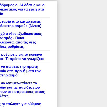
δρομος οι 24 δόσεις και ο
ικαστικός για τα χρέη στα
ία
στασία από κατασχέσεις
πλειστηριασμούς (βίντεο)
σχύ ο νέος εξωδικαστικός
νισμός - Ποιοι
λείονται από τις νέες
ϊκές ρυθμίσεις
 ρυθμίσεις για τα κόκκινα
ια: Τι πρέπει να γνωρίζετε
 να σώσετε την πρώτη
ικία σας πριν ή μετά τον
ιστηριασμό
να αντιμετωπίσετε τα
δια και τις παγίδες που
ουν οι εισπρακτικές στους
λέτες
 οι επιλογές για ρύθμιση