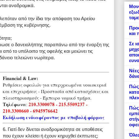
ται αναδρομικά.
Μονό
εξωδ
ταμε
λεπόταν από την ίδια την απόφαση του Αρείου
ρέμβαση της κυβέρνησης.
Προ
και 
ότητα;
Σε ι
ρωσε ο δανειολήπτης παραπάνω από την έναρξη της
μηχα
ι από το υπόλοιπο της οφειλής και μειώνει τις
αποκ
 δάνειο τελειώνει νωρίτερα.
ευνο
Νέες
δάνε
Financial & Law:
Ρυθμίσεις οφειλών για υπερχρεωμένα νοικοκυριά
Πώς
και επιχειρήσεις - Προστασία από κατασχέσεις και
κατο
πλειστηριασμούς - Έμπειρο νομικό τμήμα.
πλε
Τηλέφωνα
210.3300078 - 215.5509237 -
:
Πώς 
210.3300660 - 6945976642
εμπό
Εκδήλωση ενδιαφέροντος με υποβολή φόρμας
στήν
οφει
6. Γιατί δεν δίνεται αναδρομικότητα σε υποθέσεις
Όλες
που έχουν κλείσει ή έχουν κηρυχθεί έκπτωτες;