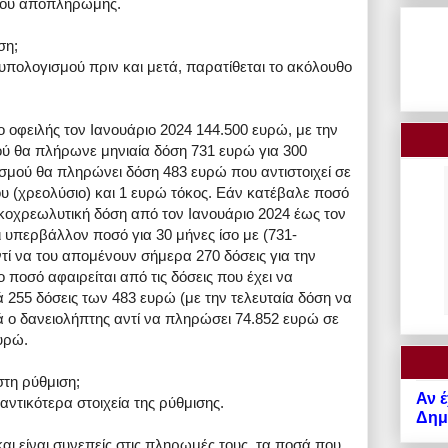
όδου αποπληρωμής.
ση;
 υπολογισμού πριν και μετά, παρατίθεται το ακόλουθο
ο οφειλής τον Ιανουάριο 2024 144.500 ευρώ, με την
ύ θα πλήρωνε μηνιαία δόση 731 ευρώ για 300
σμού θα πληρώνει δόση 483 ευρώ που αντιστοιχεί σε
(χρεολύσιο) και 1 ευρώ τόκος. Εάν κατέβαλε ποσό
οκοχρεωλυτική δόση από τον Ιανουάριο 2024 έως τον
ι υπερβάλλον ποσό για 30 μήνες ίσο με (731-
ί να του απομένουν σήμερα 270 δόσεις για την
ποσό αφαιρείται από τις δόσεις που έχει να
ά 255 δόσεις των 483 ευρώ (με την τελευταία δόση να
ά ο δανειολήπτης αντί να πληρώσει 74.852 ευρώ σε
υρώ.
στη ρύθμιση;
Αν έ
αντικότερα στοιχεία της ρύθμισης.
Δημό
αι είναι συνεπείς στις πληρωμές τους, τα ποσά που