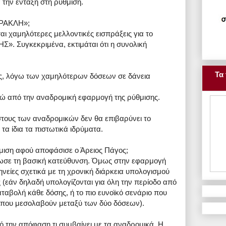
την ένταξη στη ρύθμιση.
«ΗΡΑΚΛΗ»;
 χαμηλότερες μελλοντικές εισπράξεις για το
 Συγκεκριμένα, εκτιμάται ότι η συνολική
Τα 
ίας, λόγω των χαμηλότερων δόσεων σε δάνεια
ρώ από την αναδρομική εφαρμογή της ρύθμισης.
στους των αναδρομικών δεν θα επιβαρύνει το
τα ίδια τα πιστωτικά ιδρύματα.
ύθμιση αφού αποφάσισε ο Άρειος Πάγος;
ωσε τη βασική κατεύθυνση. Όμως στην εφαρμογή
νείες σχετικά με τη χρονική διάρκεια υπολογισμού
 (εάν δηλαδή υπολογίζονται για όλη την περίοδο από
αταβολή κάθε δόσης, ή το πιο ευνοϊκό σενάριο που
ες που μεσολαβούν μεταξύ των δύο δόσεων).
 την απόφαση τι συμβαίνει με τα αναδρομικά. Η