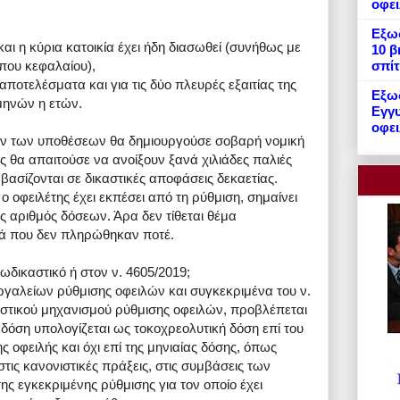
οφε
Εξωδ
και η κύρια κατοικία έχει ήδη διασωθεί (συνήθως με
10 β
ου κεφαλαίου),
σπίτ
αποτελέσματα και για τις δύο πλευρές εξαιτίας της
Εξωδ
μηνών η ετών.
Εγγυ
οφει
ν των υποθέσεων θα δημιουργούσε σοβαρή νομική
ς θα απαιτούσε να ανοίξουν ξανά χιλιάδες παλιές
 βασίζονται σε δικαστικές αποφάσεις δεκαετίας.
ο οφειλέτης έχει εκπέσει από τη ρύθμιση, σημαίνει
ός αριθμός δόσεων. Άρα δεν τίθεται θέμα
σά που δεν πληρώθηκαν ποτέ.
εξωδικαστικό ή στον ν. 4605/2019;
εργαλείων ρύθμισης οφειλών και συγκεκριμένα του ν.
αστικού μηχανισμού ρύθμισης οφειλών, προβλέπεται
α δόση υπολογίζεται ως τοκοχρεολυτική δόση επί του
 οφειλής και όχι επί της μηνιαίας δόσης, όπως
τις κανονιστικές πράξεις, στις συμβάσεις των
ς εγκεκριμένης ρύθμισης για τον οποίο έχει