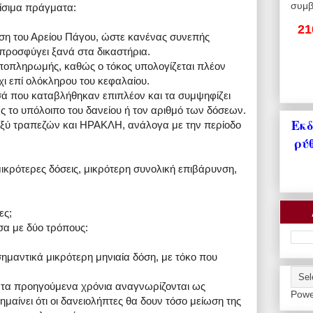
συμβ
ρίσιμα πράγματα:
21
ση του Αρείου Πάγου, ώστε κανένας συνεπής
 προσφύγει ξανά στα δικαστήρια.
αποπληρωμής, καθώς ο τόκος υπολογίζεται πλέον
όχι επί ολόκληρου του κεφαλαίου.
σά που καταβλήθηκαν επιπλέον και τα συμψηφίζει
ς το υπόλοιπο του δανείου ή τον αριθμό των δόσεων.
Εκδ
εταξύ τραπεζών και ΗΡΑΚΛΗ, ανάλογα με την περίοδο
ρύ
μικρότερες δόσεις, μικρότερη συνολική επιβάρυνση,
ες;
σα με δύο τρόπους:
ημαντικά μικρότερη μηνιαία δόση, με τόκο που
 τα προηγούμενα χρόνια αναγνωρίζονται ως
Powe
αίνει ότι οι δανειολήπτες θα δουν τόσο μείωση της