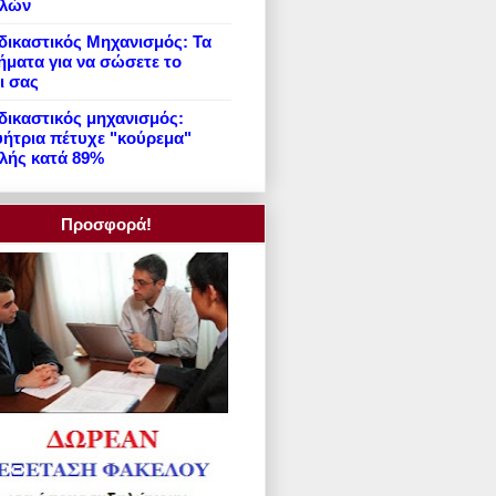
ιλών
ικαστικός Μηχανισμός: Τα
ήματα για να σώσετε το
ι σας
ικαστικός μηχανισμός:
ήτρια πέτυχε "κούρεμα"
λής κατά 89%
Προσφορά!