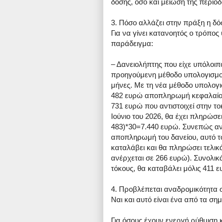
δόσης, όσο και μείωση της περι
3. Πόσο αλλάζει στην πράξη η δό
Για να γίνει κατανοητός ο τρόπος
παράδειγμα:
– Δανειολήπτης που είχε υπόλοιπ
προηγούμενη μέθοδο υπολογισμο
μήνες. Με τη νέα μέθοδο υπολογι
482 ευρώ αποπληρωμή κεφαλαίου 
731 ευρώ που αντιστοιχεί στην τ
Ιούνιο του 2026, θα έχει πληρώσε
483)*30=7.440 ευρώ. Συνεπώς αντ
αποπληρωμή του δανείου, αυτό το 
καταλάβει και θα πληρώσει τελικ
ανέρχεται σε 266 ευρώ). Συνολικ
τόκους, θα καταβάλει μόλις 411 ε
4. Προβλέπεται αναδρομικότητα 
Ναι και αυτό είναι ένα από τα σημ
Για όσους έχουν ενεργή ρύθμιση κ