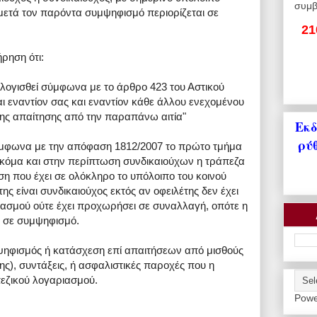
συμβ
υ μετά τον παρόντα συμψηφισμό περιορίζεται σε
21
ρηση ότι:
ογισθεί σύμφωνα με το άρθρο 423 του Αστικού
 εναντίον σας και εναντίον κάθε άλλου ενεχομένου
της απαίτησης από την παραπάνω αιτία"
Εκδ
ρύ
ύμφωνα με την απόφαση 1812/2007 το πρώτο τμήμα
ι ακόμα και στην περίπτωση συνδικαιούχων η τράπεζα
ση που έχει σε ολόκληρο το υπόλοιπο του κοινού
ης είναι συνδικαιούχος εκτός αν οφειλέτης δεν έχει
ιασμού ούτε έχει προχωρήσει σε συναλλαγή, οπότε η
ι σε συμψηφισμό.
μψηφισμός ή κατάσχεση επί απαιτήσεων από μισθούς
ης), συντάξεις, ή ασφαλιστικές παροχές που η
πεζικού λογαριασμού.
Powe