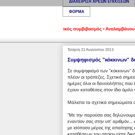
ΔΙΑΧΕΙΡΙΣΗ ΧΡΕΩΝ ΕΠΙΧ/ΣΕΩΝ
ΦΟΡΜΑ
ιχειρήσεων - Εξωδικαστικός συμβιβασμός • Αναλαμβάνουμε αιτήσ
Τετάρτη 21 Αυγούστου 2013
Συμψηφισμός "κόκκινων" δα
Σε συμψηφισμό των "κόκκινων" δ
πλέον οι τράπεζες. Σχετικά σημ
ημέρες όλοι οι δανειολήπτες που 
έχουν καταθέσεις στον ίδιο όμιλ
Μάλιστα τα σχετικά σημειώματα 
"Με την παρούσα σας δηλώνουμε 
εναντίον σας στην υπ' αριθμόν...
με ισόποσο μέρος της απαίτησης 
καταθέσεων του οποίου είστε δικ