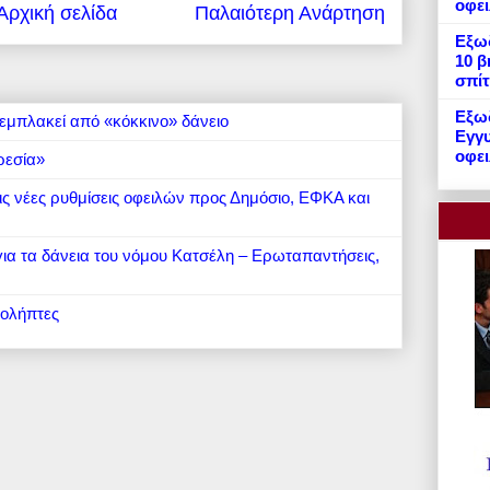
οφε
Αρχική σελίδα
Παλαιότερη Ανάρτηση
Εξωδ
10 β
σπίτ
Εξωδ
εμπλακεί από «κόκκινο» δάνειο
Εγγυ
οφει
ρεσία»
 τις νέες ρυθμίσεις οφειλών προς Δημόσιο, ΕΦΚΑ και
 για τα δάνεια του νόμου Κατσέλη – Ερωταπαντήσεις,
ιολήπτες