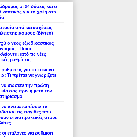
δρομος οι 24 δόσεις και ο
ικαστικός για τα χρέη στα
ία
στασία από κατασχέσεις
πλειστηριασμούς (βίντεο)
σχύ ο νέος εξωδικαστικός
νισμός - Ποιοι
λείονται από τις νέες
ϊκές ρυθμίσεις
 ρυθμίσεις για τα κόκκινα
ια: Τι πρέπει να γνωρίζετε
 να σώσετε την πρώτη
ικία σας πριν ή μετά τον
ιστηριασμό
να αντιμετωπίσετε τα
δια και τις παγίδες που
ουν οι εισπρακτικές στους
λέτες
 οι επιλογές για ρύθμιση