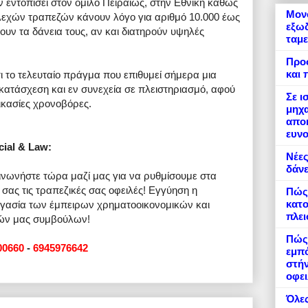
 εντοπίσει στον όμιλο Πειραιώς, στην Εθνική καθώς
Μονό
ελεχών τραπεζών κάνουν λόγο για αριθμό 10.000 έως
εξωδ
υν τα δάνεια τους, αν και διατηρούν υψηλές
ταμε
Προ
και 
 το τελευταίο πράγμα που επιθυμεί σήμερα μια
κατάσχεση και εν συνεχεία σε πλειστηριασμό, αφού
Σε ι
δικασίες χρονοβόρες.
μηχα
αποκ
ευνο
cial & Law:
Νέες
δάνε
ινωνήστε τώρα μαζί μας για να ρυθμίσουμε στα
 σας τις τραπεζικές σας οφειλές! Εγγύηση η
Πώς
κατο
γασία των έμπειρων χρηματοοικονομικών και
πλε
ών μας συμβούλων!
Πώς 
00660
-
6945976642
εμπό
στήν
οφει
Όλες