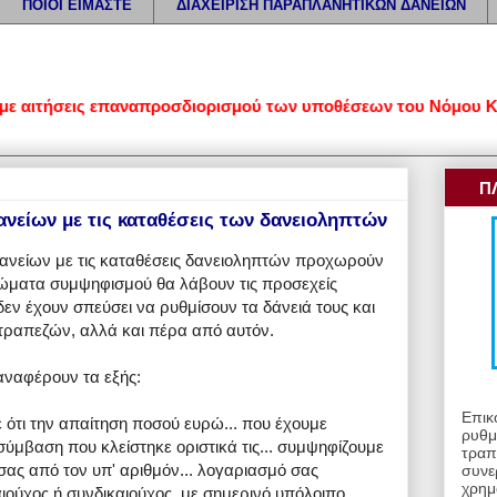
ΠΟΙΟΙ ΕΙΜΑΣΤΕ
ΔΙΑΧΕΙΡΙΣΗ ΠΑΡΑΠΛΑΝΗΤΙΚΩΝ ΔΑΝΕΙΩΝ
εις επαναπροσδιορισμού των υποθέσεων του Νόμου Κατσέλη • Εξ
Π
νείων με τις καταθέσεις των δανειοληπτών
ανείων με τις καταθέσεις δανειοληπτών προχωρούν
ειώματα συμψηφισμού θα λάβουν τις προσεχείς
δεν έχουν σπεύσει να ρυθμίσουν τα δάνειά τους και
ο τραπεζών, αλλά και πέρα από αυτόν.
αναφέρουν τα εξής:
Επικ
ότι την απαίτηση ποσού ευρώ... που έχουμε
ρυθμ
 σύμβαση που κλείστηκε οριστικά τις... συμψηφίζουμε
τραπ
σας από τον υπ' αριθμόν... λογαριασμό σας
συνε
χρημ
αιούχος ή συνδικαιούχος, με σημερινό υπόλοιπο