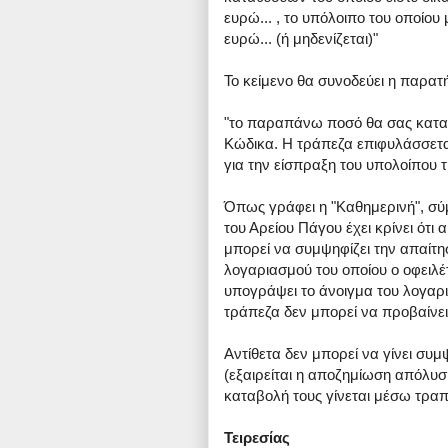
ευρώ... , το υπόλοιπο του οποίο
ευρώ... (ή μηδενίζεται)"
Το κείμενο θα συνοδεύει η παρατή
"το παραπάνω ποσό θα σας καταλ
Κώδικα. Η τράπεζα επιφυλάσσεται
για την είσπραξη του υπολοίπου 
Όπως γράφει η "Καθημερινή", σ
του Αρείου Πάγου έχει κρίνει ότ
μπορεί να συμψηφίζει την απαίτη
λογαριασμού του οποίου ο οφειλέτ
υπογράψει το άνοιγμα του λογαρ
τράπεζα δεν μπορεί να προβαίνε
Αντίθετα δεν μπορεί να γίνει συ
(εξαιρείται η αποζημίωση απόλυσ
καταβολή τους γίνεται μέσω τρα
Τειρεσίας