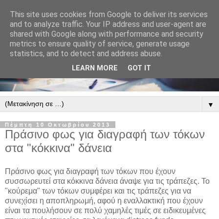
This site uses cookies from Google to deliver its services
and to analyze traffic. Your IP address and user-agent are
shared with Google along with performance and security
metrics to ensure quality of service, generate usage
statistics, and to detect and address abuse.
LEARN MORE
GOT IT
▼
Πέμπτη 10 Οκτωβρίου 2013
Πράσινο φως για διαγραφή των τόκων
στα "κόκκινα" δάνεια
Πράσινο φως για διαγραφή των τόκων που έχουν
συσσωρευτεί στα κόκκινα δάνεια άναψε για τις τράπεζες. Το
"κούρεμα" των τόκων συμφέρει και τις τράπεζες για να
συνεχίσει η αποπληρωμή, αφού η εναλλακτική που έχουν
είναι τα πουλήσουν σε πολύ χαμηλές τιμές σε ειδικευμένες