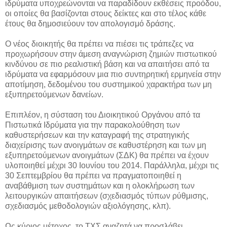
ιδρύματα υποχρεώνονται να παραδίδουν εκθέσεις προόδου,
οι οποίες θα βασίζονται στους δείκτες και στο τέλος κάθε
έτους θα δημοσιεύουν τον απολογισμό δράσης.
Ο νέος διοικητής θα πρέπει να πιέσει τις τράπεζες να
προχωρήσουν στην άμεση αναγνώριση ζημιών πιστωτικού
κινδύνου σε πιο ρεαλιστική βάση και να απαιτήσει από τα
ιδρύματα να εφαρμόσουν μια πιο συντηρητική ερμηνεία στην
αποτίμηση, δεδομένου του συστημικού χαρακτήρα των μη
εξυπηρετούμενων δανείων.
Επιπλέον, η σύσταση του Διοικητικού Οργάνου από τα
Πιστωτικά Ιδρύματα για την παρακολούθηση των
καθυστερήσεων και την καταγραφή της στρατηγικής
διαχείρισης των ανοιγμάτων σε καθυστέρηση και των μη
εξυπηρετούμενων ανοιγμάτων (ΣΔΚ) θα πρέπει να έχουν
υλοποιηθεί μέχρι 30 Ιουνίου του 2014. Παράλληλα, μέχρι τις
30 Σεπτεμβρίου θα πρέπει να πραγματοποιηθεί η
αναβάθμιση των συστημάτων και η ολοκλήρωση των
λειτουργικών απαιτήσεων (σχεδιασμός τύπων ρύθμισης,
σχεδιασμός μεθοδολογιών αξιολόγησης, κλπ).
Ως κύριος μέτοχος, το ΤΧΣ αναζητά να προσλάβει