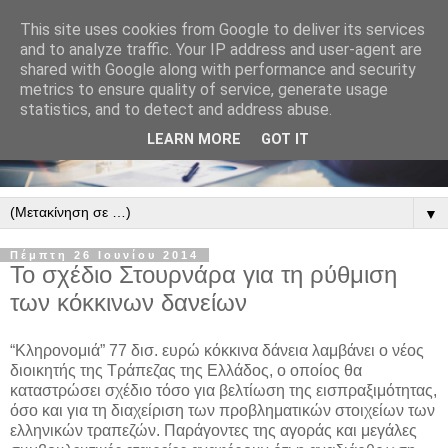
This site uses cookies from Google to deliver its services
and to analyze traffic. Your IP address and user-agent are
shared with Google along with performance and security
metrics to ensure quality of service, generate usage
statistics, and to detect and address abuse.
LEARN MORE
GOT IT
▼
Πέμπτη 26 Ιουνίου 2014
Το σχέδιο Στουρνάρα για τη ρύθμιση
των κόκκινων δανείων
“Κληρονομιά” 77 δισ. ευρώ κόκκινα δάνεια λαμβάνει ο νέος
διοικητής της Τράπεζας της Ελλάδος, ο οποίος θα
καταστρώσει σχέδιο τόσο για βελτίωση της εισπραξιμότητας,
όσο και για τη διαχείριση των προβληματικών στοιχείων των
ελληνικών τραπεζών.
Παράγοντες της αγοράς και μεγάλες