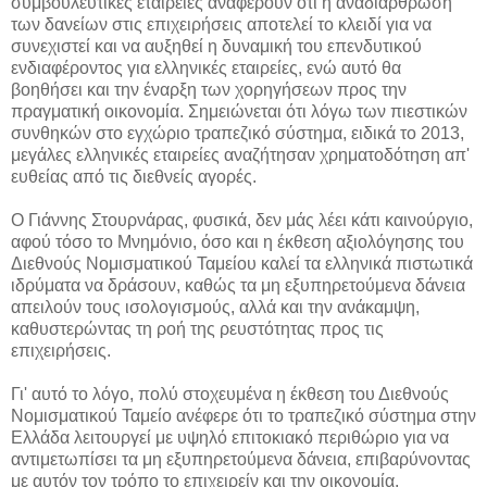
συμβουλευτικές εταιρείες αναφέρουν ότι η αναδιάρθρωση
των δανείων στις επιχειρήσεις αποτελεί το κλειδί για να
συνεχιστεί και να αυξηθεί η δυναμική του επενδυτικού
ενδιαφέροντος για ελληνικές εταιρείες, ενώ αυτό θα
βοηθήσει και την έναρξη των χορηγήσεων προς την
πραγματική οικονομία. Σημειώνεται ότι λόγω των πιεστικών
συνθηκών στο εγχώριο τραπεζικό σύστημα, ειδικά το 2013,
μεγάλες ελληνικές εταιρείες αναζήτησαν χρηματοδότηση απ'
ευθείας από τις διεθνείς αγορές.
Ο Γιάννης Στουρνάρας, φυσικά, δεν μάς λέει κάτι καινούργιο,
αφού τόσο το Μνημόνιο, όσο και η έκθεση αξιολόγησης του
Διεθνούς Νομισματικού Ταμείου καλεί τα ελληνικά πιστωτικά
ιδρύματα να δράσουν, καθώς τα μη εξυπηρετούμενα δάνεια
απειλούν τους ισολογισμούς, αλλά και την ανάκαμψη,
καθυστερώντας τη ροή της ρευστότητας προς τις
επιχειρήσεις.
Γι' αυτό το λόγο, πολύ στοχευμένα η έκθεση του Διεθνούς
Νομισματικού Ταμείο ανέφερε ότι το τραπεζικό σύστημα στην
Ελλάδα λειτουργεί με υψηλό επιτοκιακό περιθώριο για να
αντιμετωπίσει τα μη εξυπηρετούμενα δάνεια, επιβαρύνοντας
με αυτόν τον τρόπο το επιχειρείν και την οικονομία.