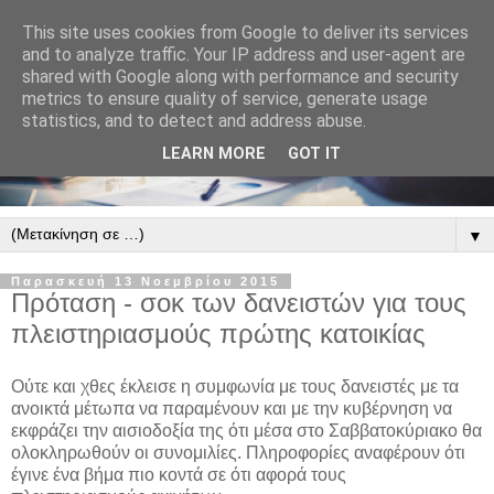
This site uses cookies from Google to deliver its services
and to analyze traffic. Your IP address and user-agent are
shared with Google along with performance and security
metrics to ensure quality of service, generate usage
statistics, and to detect and address abuse.
LEARN MORE
GOT IT
▼
Παρασκευή 13 Νοεμβρίου 2015
Πρόταση - σοκ των δανειστών για τους
πλειστηριασμούς πρώτης κατοικίας
Ούτε και χθες έκλεισε η συμφωνία με τους δανειστές με τα
ανοικτά μέτωπα να παραμένουν και με την κυβέρνηση να
εκφράζει την αισιοδοξία της ότι μέσα στο Σαββατοκύριακο θα
ολοκληρωθούν οι συνομιλίες. Πληροφορίες αναφέρουν ότι
έγινε ένα βήμα πιο κοντά σε ότι αφορά τους