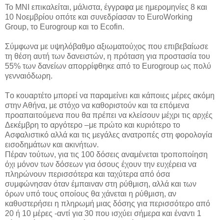
Το ΜΝΙ επικαλείται, μάλιστα, έγγραφα με ημερομηνίες 8 και
10 Νοεμβρίου οπότε και συνεδρίασαν το EuroWorking
Group, το Eurogroup και το Ecofin.
Σύμφωνα με υψηλόβαθμο αξιωματούχος που επιβεβαίωσε
τη θέση αυτή των δανειστών, η πρόταση για προστασία του
55% των δανείων απορρίφθηκε από το Eurogroup ως πολύ
γενναιόδωρη.
Tο κουαρτέτο μπορεί να παραμείνει και κάποιες μέρες ακόμη
στην Αθήνα, με στόχο να καθοριστούν και τα επόμενα
προαπαιτούμενα που θα πρέπει να κλείσουν μέχρι τις αρχές
Δεκέμβρη το αργότερο –με πρώτο και κυριότερο το
Ασφαλιστικό αλλά και τις μεγάλες ανατροπές στη φορολογία
εισοδημάτων και ακινήτων.
Πέραν τούτων, για τις 100 δόσεις αναμένεται τροποποίηση
όχι μόνον των δόσεων για όσους έχουν την ευχέρεια να
πληρώνουν περισσότερα και ταχύτερα από όσα
συμφώνησαν όταν έμπαιναν στη ρύθμιση, αλλά και των
όρων υπό τους οποίους θα χάνεται η ρύθμιση, αν
καθυστερήσει η πληρωμή μιας δόσης για περισσότερο από
20 ή 10 μέρες -αντί για 30 που ισχύει σήμερα και έναντι 1