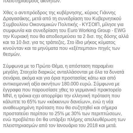
πλειστηριασμούς ακινήτων.
Χθες ο αντιπρόεδρος της κυβέρνησης, κύριος Γιάννης
Δραγασάκης, μετά από τη συνεδρίαση του Κυβερνητικού
Συμβουλίου Οικονομικών Πολιτικής - ΚΥΣΟΙΠ, μίλησε για
συμφωνία και συνεδρίαση του Euro Working Group - EWG
την Κυριακή που θα αποδεσμεύσει τα 2 δισ. της δόσης αλλά
και τα 10 δισ. για τις τράπεζες. Στο ίδιο μήκος κύματος
κινούνταν και τα μηνύματα που «εξέπεμπαν» πηγές των
θεσμών.
Σύμφωνα με το Πρώτο Θέμα, η απόσταση παραμένει
μεγάλη. Στοιχεία διαρκώς ανταλλάσονται με όλα τα δυνατά
σενάρια, ακόμα και για όρια προστασίας κάτω και από
αντικειμενική αξία ακινήτων 180.000 ευρώ. Σύμφωνα με
έγγραφα που παρουσίασε χθες το γερμανικό πρακτορείο
MNI, η τρόικα εχει απορρίψει την ελληνική πρόταση που
κάλυπτε το 65% των «κόκκινων δανείων», ενώ η νέα
αναθεωρημένη πρόταση που θα συζητηθεί και σήμερα
προστατεύει περίπου το 25% με 30% των περιπτώσεων,
ενώ προβλέπει ότι θα υπάρξει πλήρης απελευθέρωση των
πλειστηριασμών από τον Ιανουάριο του 2018 και μετά.