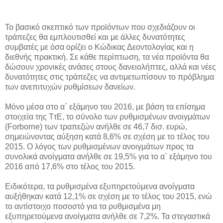
Το βασικό σκεπτικό των προϊόντων που σχεδιάζουν οι
τράπεζες θα εμπλουτισθεί και με άλλες δυνατότητες
συμβατές με όσα ορίζει ο Κώδικας Δεοντολογίας και η
διεθνής πρακτική. Σε κάθε περίπτωση, τα νέα προϊόντα θα
δώσουν χρονικές ανάσες στους δανειολήπτες, αλλά και νέες
δυνατότητες στις τράπεζες να αντιμετωπίσουν το πρόβλημα
των ανεπιτυχών ρυθμίσεων δανείων.
Μόνο μέσα στο α΄ εξάμηνο του 2016, με βάση τα επίσημα
στοιχεία της ΤτΕ, το σύνολο των ρυθμισμένων ανοιγμάτων
(Forborne) των τραπεζών ανήλθε σε 46,7 δισ. ευρώ,
σημειώνοντας αύξηση κατά 8,6% σε σχέση με το τέλος του
2015. Ο λόγος των ρυθμισμένων ανοιγμάτων προς τα
συνολικά ανοίγματα ανήλθε σε 19,5% για το α΄ εξάμηνο του
2016 από 17,6% στο τέλος του 2015.
Ειδικότερα, τα ρυθμισμένα εξυπηρετούμενα ανοίγματα
αυξήθηκαν κατά 12,1% σε σχέση με το τέλος του 2015, ενώ
το αντίστοιχο ποσοστό για τα ρυθμισμένα μη
εξυπηρετούμενα ανοίγματα ανήλθε σε 7,2%. Τα στεγαστικά