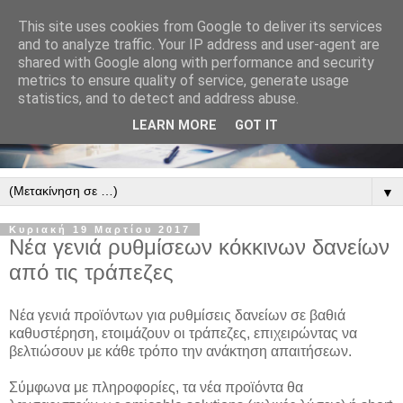
This site uses cookies from Google to deliver its services
and to analyze traffic. Your IP address and user-agent are
shared with Google along with performance and security
metrics to ensure quality of service, generate usage
statistics, and to detect and address abuse.
LEARN MORE
GOT IT
▼
Κυριακή 19 Μαρτίου 2017
Νέα γενιά ρυθμίσεων κόκκινων δανείων
από τις τράπεζες
Νέα γενιά προϊόντων για ρυθμίσεις δανείων σε βαθιά
καθυστέρηση, ετοιμάζουν οι τράπεζες, επιχειρώντας να
βελτιώσουν με κάθε τρόπο την ανάκτηση απαιτήσεων.
Σύμφωνα με πληροφορίες, τα νέα προϊόντα θα