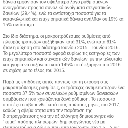
δάνεια εμφάνισαν τον υψηλότερο λόγο ρυθμισμένων
ανοιγμάτων προς τα συνολικά ανοίγματα στεγαστικών
δανείων (29,4%), ενώ τα αντίστοιχα ποσοστά για τα
καταναλωτικά και επιχειρηματικά δάνεια ανήλθαν σε 19% και
15% αντίστοιχα.
Στο ίδιο διάστημα, οι μακροπρόθεσμες ρυθμίσεις από
πλευράς τραπεζών αυξήθηκαν κατά 31%, ενώ κατά 61%
ήταν η αύξηση στο διάστημα Ιουνίου 2015 – Ιουνίου 2016.
Το μεγαλύτερο ποσοστό αφορά κυρίως τις κατηγορίες των
επιχειρηματικών και στεγαστικών δανείων, με την τελευταία
κατηγορία να αυξάνεται κατά 145% το α΄ εξάμηνο του 2016
σε σχέση με το τέλος του 2015.
Παρά τις επιδόσεις αυτές πάντως και τη στροφή στις
μακροπρόθεσμες ρυθμίσεις, οι τράπεζες αντιμετωπίζουν ένα
ποσοστό 37,5% των συνολικών ρυθμισμένων δανειακών
συμβάσεων που χρειάζονται ξανά ρύθμιση. Το ποσοστό
αυτό έχει επιβαρυνθεί κατά τους πρώτους μήνες του 2017,
καθώς η αβεβαιότητα από την παράταση της
διαπραγμάτευσης για την αξιολόγηση δημιούργησε νέο
"κύμα" παύσης πληρωμών, δημιουργώντας νέα μη
εξυπηρετούμενα δάνεια που υπολογίζονται στο 1,5 – 2 δις.