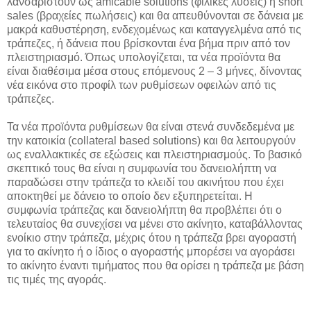
λανσαριστούν ως amicable solutions (φιλικές λύσεις) ή short
sales (βραχείες πωλήσεις) και θα απευθύνονται σε δάνεια με
μακρά καθυστέρηση, ενδεχομένως και καταγγελμένα από τις
τράπεζες, ή δάνεια που βρίσκονται ένα βήμα πριν από τον
πλειστηριασμό. Όπως υπολογίζεται, τα νέα προϊόντα θα
είναι διαθέσιμα μέσα στους επόμενους 2 – 3 μήνες, δίνοντας
νέα εικόνα στο προφίλ των ρυθμίσεων οφειλών από τις
τράπεζες.
Τα νέα προϊόντα ρυθμίσεων θα είναι στενά συνδεδεμένα με
την κατοικία (collateral based solutions) και θα λειτουργούν
ως εναλλακτικές σε εξώσεις και πλειστηριασμούς. Το βασικό
σκεπτικό τους θα είναι η συμφωνία του δανειολήπτη να
παραδώσει στην τράπεζα το κλειδί του ακινήτου που έχει
αποκτηθεί με δάνειο το οποίο δεν εξυπηρετείται. Η
συμφωνία τράπεζας και δανειολήπτη θα προβλέπει ότι ο
τελευταίος θα συνεχίσει να μένει στο ακίνητο, καταβάλλοντας
ενοίκιο στην τράπεζα, μέχρις ότου η τράπεζα βρει αγοραστή
για το ακίνητο ή ο ίδιος ο αγοραστής μπορέσει να αγοράσει
το ακίνητο έναντι τιμήματος που θα ορίσει η τράπεζα με βάση
τις τιμές της αγοράς.