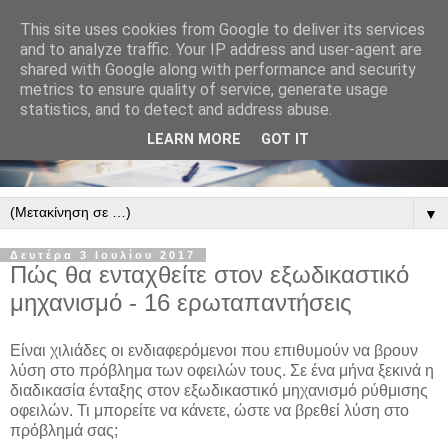
This site uses cookies from Google to deliver its services
and to analyze traffic. Your IP address and user-agent are
shared with Google along with performance and security
metrics to ensure quality of service, generate usage
statistics, and to detect and address abuse.
LEARN MORE
GOT IT
▼
Δευτέρα 3 Ιουλίου 2017
Πώς θα ενταχθείτε στον εξωδικαστικό
μηχανισμό - 16 ερωταπαντήσεις
Είναι χιλιάδες οι ενδιαφερόμενοι που επιθυμούν να βρουν
λύση στο πρόβλημα των οφειλών τους. Σε ένα μήνα ξεκινά η
διαδικασία ένταξης στον εξωδικαστικό μηχανισμό ρύθμισης
οφειλών. Τι μπορείτε να κάνετε, ώστε να βρεθεί λύση στο
πρόβλημά σας;