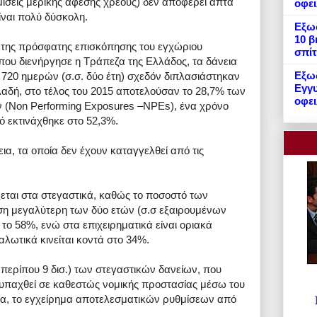
ίσεις μερικής άφεσης χρέους) δεν αποφέρει απτά
οφε
ίναι πολύ δύσκολη.
Εξωδ
10 β
 της πρόσφατης επισκόπησης του εγχώριου
σπίτ
που διενήργησε η Τράπεζα της Ελλάδος, τα δάνεια
Εξωδ
720 ημερών (σ.σ. δύο έτη) σχεδόν διπλασιάστηκαν
Εγγυ
λαδή, στο τέλος του 2015 αποτελούσαν το 28,7% των
οφει
 (Non Performing Exposures –NPEs), ένα χρόνο
τό εκτινάχθηκε στο 52,3%.
εια, τα οποία δεν έχουν καταγγελθεί από τις
εται στα στεγαστικά, καθώς το ποσοστό των
ηση μεγαλύτερη των δύο ετών (σ.σ εξαιρουμένων
 το 58%, ενώ στα επιχειρηματικά είναι οριακά
αλωτικά κινείται κοντά στο 34%.
. περίπου 9 δισ.) των στεγαστικών δανείων, που
 υπαχθεί σε καθεστώς νομικής προστασίας μέσω του
ια, το εγχείρημα αποτελεσματικών ρυθμίσεων από