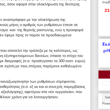
συμβ
ητας, όσον αφορά στην ολοκλήρωση της δεύτερης
21
δεν αναστράφηκε με την ολοκλήρωση της
ινούς μήνες ο αριθμός των ρυθμίσεων έπεσε σε
σμα -και- της θερινής ραστώνης, ενώ η προσφορά
δεν έφερε προς το παρόν τα προσδοκώμενα
Εκδ
ρύ
ή που αποτελεί την τράπεζα με τις καλύτερες, ως
μη εξυπηρετούμενων δανείων, έπιασε το στόχο του
με διαγραφές (σ.σ. προσέγγισαν τα 300 εκατ. ευρώ).
ι, σε σχέση με τους στόχους παρέμεινε καθηλωμένο
α «αναζωογόνηση» των ρυθμίσεων στρέφονται,
αθερότητας (σ.σ. εξ ου και οι συνεχείς παρεμβάσεις
ς αξιολόγησης), αφετέρου στα νέα «εργαλεία», που
 θέλουν χρόνο για να λειτουργήσουν.
Powe