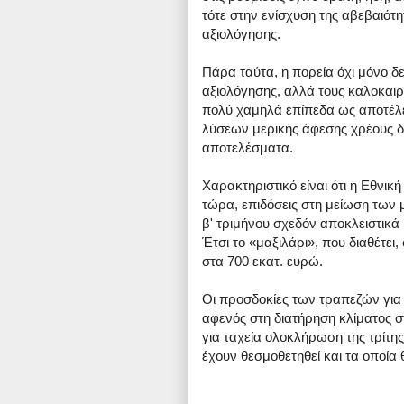
τότε στην ενίσχυση της αβεβαιότ
αξιολόγησης.
Πάρα ταύτα, η πορεία όχι μόνο 
αξιολόγησης, αλλά τους καλοκαιρ
πολύ χαμηλά επίπεδα ως αποτέλε
λύσεων μερικής άφεσης χρέους 
αποτελέσματα.
Χαρακτηριστικό είναι ότι η Εθνικ
τώρα, επιδόσεις στη μείωση των 
β' τριμήνου σχεδόν αποκλειστικά 
Έτσι το «μαξιλάρι», που διαθέτε
στα 700 εκατ. ευρώ.
Οι προσδοκίες των τραπεζών γι
αφενός στη διατήρηση κλίματος στ
για ταχεία ολοκλήρωση της τρίτη
έχουν θεσμοθετηθεί και τα οποία