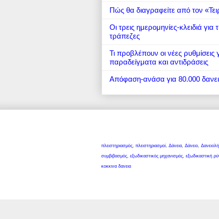
Πώς θα διαγραφείτε από τον «Τει
Οι τρεις ημερομηνίες-κλειδιά για
τράπεζες
Τι προβλέπουν οι νέες ρυθμίσεις
παραδείγματα και αντιδράσεις
Απόφαση-ανάσα για 80.000 δανε
πλειστηριασμός
,
πλειστηριασμοί
,
Δάνεια
,
Δάνειο
,
Δανειολή
συμβιβασμός
,
εξωδικαστικός μηχανισμός
,
εξωδικαστική ρύ
κοκκινα δανεια