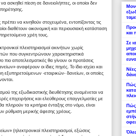
α ασκηθεί πίεση σε δανειολήπτες, οι οποίοι δεν
Μονό
υπηρέτησης.
εξωδ
ταμε
 πρέπει να κινηθούν στοχευμένα, εντοπίζοντας τις
Προ
οίοι διαθέτουν οικονομική και περιουσιακή κατάσταση
και 
υπηρετούμενα χρέη τους.
Σε ι
εκτρονικοί πλειστηριασμοί ακινήτων χωρίς
μηχα
αποκ
ηπτών που συγκεντρώνουν χαρακτηριστικά
ευνο
 πιο αποτελεσματικές θα γίνουν οι προτάσεις
ίων» αναφέρουν οι ίδιες πηγές. Το ίδιο ισχύει και
Νέες
η εξυπηρετούμενων -εταιρικών- δανείων, οι οποίες
δάνε
νονται.
Πώς
κατο
εσμού της εξωδικαστικής διευθέτησης αναμένεται να
πλε
κρές επιχειρήσεις και ελεύθερους επαγγελματίες με
θα πληρούν τα κριτήρια ένταξης στο νόμο, είναι
Πώς 
εμπό
υν ρύθμιση μερικής άφεσης χρέους.
στήν
οφει
είων» (ηλεκτρονικοί πλειστηριασμοί, εξώσεις
Όλες