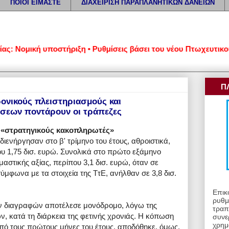
ΠΟΙΟΙ ΕΙΜΑΣΤΕ
ΔΙΑΧΕΙΡΙΣΗ ΠΑΡΑΠΛΑΝΗΤΙΚΩΝ ΔΑΝΕΙΩΝ
ομική υποστήριξη • Ρυθμίσεις βάσει του νέου Πτωχευτικού Κώδ
Π
ρονικούς πλειστηριασμούς και
σεων ποντάρουν οι τράπεζες
 «στρατηγικούς κακοπληρωτές»
διενήργησαν στο β' τρίμηνο του έτους, αθροιστικά,
υ 1,75 δισ. ευρώ. Συνολικά στο πρώτο εξάμηνο
μαστικής αξίας, περίπου 3,1 δισ. ευρώ, όταν σε
ύμφωνα με τα στοιχεία της ΤτΕ, ανήλθαν σε 3,8 δισ.
Επικ
ρυθμ
ων διαγραφών αποτέλεσε μονόδρομο, λόγω της
τραπ
, κατά τη διάρκεια της φετινής χρονιάς. Η κόπωση
συνε
χρημ
 από τους πρώτους μήνες του έτους, αποδόθηκε, όμως,