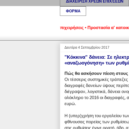
ΔΙΑΧΕΙΡΙΣΗ ΧΡΕΩΝ ΕΠΙΧ/ΣΕΩΝ
ΦΟΡΜΑ
μένα νοικοκυριά και επιχειρήσεις • Προστασία α' κατοικίας: Ν
Δευτέρα 4 Σεπτεμβρίου 2017
"Κόκκινα" δάνεια: Σε ηλεκτ
«αναζωογόνηση» των ρυθμί
Πώς θα ασκήσουν πίεση στους
Οι τέσσερις συστημικές τράπεζες 
διαγραφές δανείων ύψους περίπο
διέγραψαν, λογιστικά, δάνεια ονο
ολόκληρο το 2016 οι διαγραφές, σ
ευρώ.
Η (υπερ)χρήση του εργαλείου τ
φθίνουσας πορείας των ρυθμίσεων
στις ρυθμίσεις έγινε ορατή, ήδη,