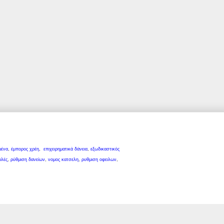
μένα
,
έμπορος χρέη
,
επιχειρηματικά δάνεια
,
εξωδικαστικός
ιλές
,
ρύθμιση δανείων
,
νομος κατσελη
,
ρυθμιση οφειλων
,