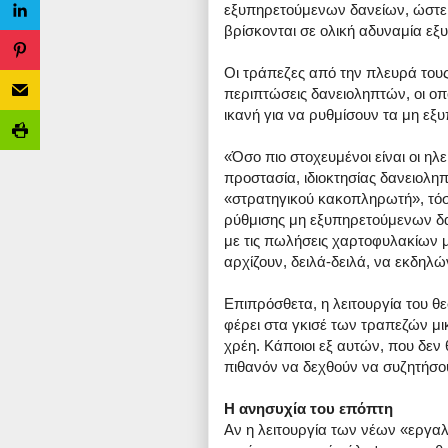
εξυπηρετούμενων δανείων, ώστε ν
βρίσκονται σε ολική αδυναμία εξ
Οι τράπεζες από την πλευρά τους
περιπτώσεις δανειοληπτών, οι οπ
ικανή για να ρυθμίσουν τα μη εξ
«Όσο πιο στοχευμένοι είναι οι ηλ
προστασία, ιδιοκτησίας δανειολ
«στρατηγικού κακοπληρωτή», τόσο
ρύθμισης μη εξυπηρετούμενων δανε
με τις πωλήσεις χαρτοφυλακίων μ
αρχίζουν, δειλά-δειλά, να εκδηλώ
Επιπρόσθετα, η λειτουργία του θ
φέρει στα γκισέ των τραπεζών μι
χρέη. Κάποιοι εξ αυτών, που δεν 
πιθανόν να δεχθούν να συζητήσο
Η ανησυχία του επόπτη
Αν η λειτουργία των νέων «εργαλ