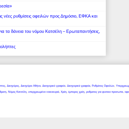
ρεσία»
 τις νέες ρυθμίσεις οφειλών προς Δημόσιο, ΕΦΚΑ και
 για τα δάνεια του νόμου Κατσέλη – Ερωταπαντήσεις,
ιολήπτες
πτες
,
Δικηγόρος
,
Δικηγόροι Αθήνα
,
Δικηγορικό γραφείο
,
Δικηγορικά γραφεία
,
Ρυθμίσεις Οφειλών
,
Υπερχρεω
θμιση
,
Νόμος Κατσέλη
,
υπερχρεωμένα νοικοκυριά
,
Χρέη
,
έμπορος χρέη
,
ρυθμισεις για φυσικα προσωπα
,
οφε