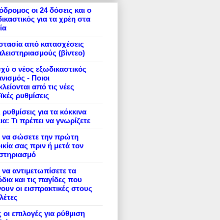
δρομος οι 24 δόσεις και ο
ικαστικός για τα χρέη στα
ία
στασία από κατασχέσεις
πλειστηριασμούς (βίντεο)
σχύ ο νέος εξωδικαστικός
νισμός - Ποιοι
λείονται από τις νέες
ϊκές ρυθμίσεις
 ρυθμίσεις για τα κόκκινα
ια: Τι πρέπει να γνωρίζετε
 να σώσετε την πρώτη
ικία σας πριν ή μετά τον
ιστηριασμό
να αντιμετωπίσετε τα
δια και τις παγίδες που
ουν οι εισπρακτικές στους
λέτες
 οι επιλογές για ρύθμιση