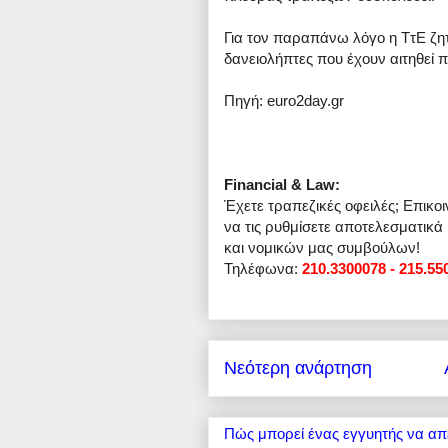
Για τον παραπάνω λόγο η ΤτΕ ζητ
δανειολήπτες που έχουν αιτηθεί 
Πηγή: euro2day.gr
Financial & Law:
Έχετε τραπεζικές οφειλές; Επικο
να τις ρυθμίσετε αποτελεσματικά
και νομικών μας συμβούλων!
Τηλέφωνα:
210.3300078 - 215.55
Νεότερη ανάρτηση
Πώς μπορεί ένας εγγυητής να απ