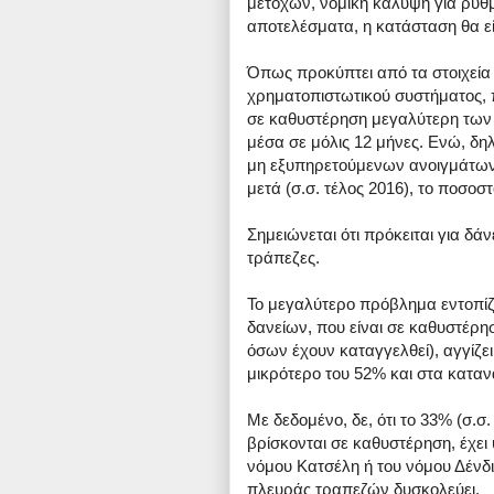
μετόχων, νομική κάλυψη για ρυθμ
αποτελέσματα, η κατάσταση θα ε
Όπως προκύπτει από τα στοιχεία
χρηματοπιστωτικού συστήματος, 
σε καθυστέρηση μεγαλύτερη των 
μέσα σε μόλις 12 μήνες. Ενώ, δη
μη εξυπηρετούμενων ανοιγμάτων
μετά (σ.σ. τέλος 2016), το ποσοσ
Σημειώνεται ότι πρόκειται για δάν
τράπεζες.
Το μεγαλύτερο πρόβλημα εντοπίζ
δανείων, που είναι σε καθυστέρ
όσων έχουν καταγγελθεί), αγγίζει
μικρότερο του 52% και στα καταν
Με δεδομένο, δε, ότι το 33% (σ.σ
βρίσκονται σε καθυστέρηση, έχει
νόμου Κατσέλη ή του νόμου Δένδ
πλευράς τραπεζών δυσκολεύει.