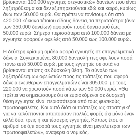
βρίσκονται 100.000 εγγυητές στεγαστικών δανείων που είναι
ληξιπρόθεσμα και δεν εξυπηρετούνται εδώ και καιρό, κυρίως
άνω των 50.000 ευρώ. Θα πρέπει να τονίσουμε ότι από
420.000 κόκκινα τέτοιου είδους δάνεια, τα περισσότερα (άνω
των 350.000 δανείων) αφορούν ποσά δανεισμού έως
50.000 ευρώ. Σήμερα περισσότερα από 100.000 δάνεια με
εγγυητές αφορούν οφειλές από 50.000 έως 100.000 ευρώ.
Η δεύτερη κρίσιμη ομάδα αφορά εγγυητές σε επαγγελματικά
δάνεια. Συγκεκριμένα, 80.000 δανειολήπτες οφείλουν ποσά
πάνω από 50.000 ευρώ, με τους εγγυητές σε αυτά να
βρίσκονται επίσης σε δύσκολη θέση. Το σύνολο των
ληξιπρόθεσμων οφειλετών προς τις τράπεζες που αφορά
δάνεια ελεύθερων επαγγελματιών είναι 305.000, με τους
220.000 να χρωστούν ποσά κάτω των 50.000 ευρώ. «Θα
πρέπει να σημειώσουμε ότι οι ευρισκόμενοι σε δυσχερή
θέση εγγυητές είναι περισσότεροι από τους φυσικούς
πρωτοοφειλέτες. Και αυτό διότι οι τράπεζες ως στρατηγική
για να καλύπτονται απαιτούσαν πολλές φορές όχι μόνο έναν,
αλλά δύο, τρεις ή και τέσσερις εγγυητές. Κάπως έτσι, οι
αριθμοί σε ό,τι αφορά τους εγγυητές είναι μεγαλύτεροι των
πρωτοοφειλετών», αναφέρει ο νομικός.