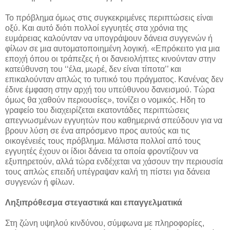
Το πρόβλημα όμως στις συγκεκριμένες περιπτώσεις είναι
οξύ. Και αυτό διότι πολλοί εγγυητές στα χρόνια της
ευμάρειας καλούνταν να υπογράψουν δάνεια συγγενών ή
φίλων σε μια αυτοματοποιημένη λογική. «Επρόκειτο για μια
εποχή όπου οι τράπεζες ή οι δανειολήπτες κινούνταν στην
κατεύθυνση του ‘‘έλα, μωρέ, δεν είναι τίποτα’’ και
επικαλούνταν απλώς το τυπικό του πράγματος. Κανένας δεν
έδινε έμφαση στην αρχή του υπεύθυνου δανεισμού. Τώρα
όμως θα χαθούν περιουσίες», τονίζει ο νομικός. Ηδη το
γραφείο του διαχειρίζεται εκατοντάδες περιπτώσεις
απεγνωσμένων εγγυητών που καθημερινά σπεύδουν για να
βρουν λύση σε ένα απρόσμενο προς αυτούς και τις
οικογένειές τους πρόβλημα. Μάλιστα πολλοί από τους
εγγυητές έχουν οι ίδιοι δάνεια τα οποία φροντίζουν να
εξυπηρετούν, αλλά τώρα ενδέχεται να χάσουν την περιουσία
τους απλώς επειδή υπέγραψαν καλή τη πίστει για δάνεια
συγγενών ή φίλων.
Ληξιπρόθεσμα στεγαστικά και επαγγελματικά
Στη ζώνη υψηλού κινδύνου, σύμφωνα με πληροφορίες,