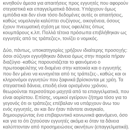
κινηθούν άμεσα για απαιτήσεις προς εγγυητές που αφορούν
στεγαστικά και επαγγελματικά δάνεια. Υπάρχουν όμως
εμπόδια και δεν είναι τόσο δεδομένες αυτές οι απαιτήσεις,
καθώς νομολογία καλύπτει συζύγους, οικογένεια, όσους
έχουν πνευματική σχέση με τους οφειλέτες όπως
κουμπάρους κ.λπ. Πολλά τέτοια πρόσωπα επιβλήθηκαν ως
εγγυητές από τις τράπεζες», τονίζει ο νομικός.
Δύο, πάντως, υποκατηγορίες χρήζουν ιδιαίτερης προσοχής:
όσοι σύζυγοι εγγυήθηκαν δάνεια όμως στην πορεία πήραν
διαζύγιο -καθώς παρουσιάζεται το φαινόμενο ο
πρωτοοφειλέτης να διαμένει στην κατοικία και ο εγγυητής
που δεν μένει να κυνηγιέται από τις τράπεζες-, καθώς και οι
κληρονόμοι εγγυητών που ξαφνικά βρίσκονται με χρέη. Τα
στεγαστικά δάνεια, επειδή είναι ορισμένου χρόνου,
θεωρούνται περισσότερο μαχητά από τα επαγγελματικά, που
είναι αορίστου. Επίσης, νομικοί εγείρουν ζήτημα τόσο για το
γεγονός ότι οι τράπεζες επέβαλαν να υπάρχουν άνω του
ενός εγγυητές, αν και δεν ήταν πάντοτε αναγκαίο,
δημιουργώντας ένα επιβαρυντικό κοινωνικά φαινόμενο, όσο
και για το ότι ζητούσαν εγγυητές ακόμα κι όταν τα δάνεια
καλύπτονταν από προσημειώσεις ακινήτων (επαγγελματικά).