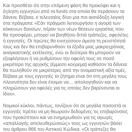
Και προσθέτει ότι στην επόμενη φάση θα προκύψει και η
όχληση εγγυητών από τα funds στα οποία θα περάσουν τα
δάνεια. Βέβαια, ο τελευταίος δίνει μια πιο αισιόδοξη λογική
στα πράγματα: «Εάν πράγματι λειτουργήσει η αγορά των
κόκκινων δανείων, πέραν των νέων θέσεων εργασίας που
θα προσφέρει, μπορεί να βοηθήσει διττά τράπεζες, οφειλέτες
ή εγγυητές. Οι πρώτες θα ενισχύσουν άμεσα τη ρευστότητά
τους και δεν θα επιβαρυνθούν τα έξοδα μιας μακροχρόνιας
αναγκαστικής εκτέλεσης, ενώ οι δεύτεροι θα μπορούν να
εξοφλήσουν ή να ρυθμίσουν την οφειλή τους σε ποσό
μικρότερο της αρχικής (έμμεσο κούρεμα) καθόσον τα δάνεια
θα πωληθούν σε μικρότερες από την ονομαστική αξία τιμές.
Βέβαια με τους εγγυητές το ζήτημα είναι ότι στη μεγάλη τους
πλειονότητα δεν είναι έτοιμοι να… απολογηθούν και να
πληρώσουν για οφειλές για τις οποίες δεν βαρύνονται οι
ίδιοι».
Νομικοί κύκλοι, πάντως, τονίζουν ότι σε μεγάλα ποσοστά οι
εγγυητές πρέπει να μη θεωρούν δεδομένες τις επιβαρύνσεις
που προκύπτουν και να ενημερωθούν για τις αγωγές
«απαλλαγής απελευθερώσεώς» τους ως εγγυητών βάσει
του άρθρου 866 του Αστικού Κώδικα. «Οι τράπεζες θα