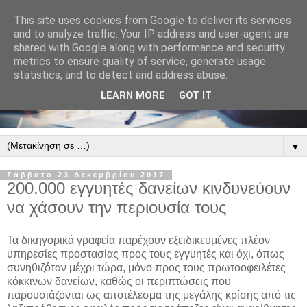
This site uses cookies from Google to deliver its services
and to analyze traffic. Your IP address and user-agent are
shared with Google along with performance and security
metrics to ensure quality of service, generate usage
statistics, and to detect and address abuse.
LEARN MORE
GOT IT
▼
Σάββατο 23 Δεκεμβρίου 2017
200.000 εγγυητές δανείων κινδυνεύουν
να χάσουν την περιουσία τους
Τα δικηγορικά γραφεία παρέχουν εξειδικευμένες πλέον
υπηρεσίες προστασίας προς τους εγγυητές και όχι, όπως
συνηθιζόταν μέχρι τώρα, μόνο προς τους πρωτοοφειλέτες
κόκκινων δανείων, καθώς οι περιπτώσεις που
παρουσιάζονται ως αποτέλεσμα της μεγάλης κρίσης από τις