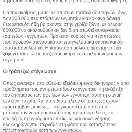
ληξιπρόθεσμες οφειλές προς τις τράπεζες είναι αναρίθμητες.
Για την ακρίβεια, βάσει αξιόπιστων τραπεζικών πηγών, άνω
των 200.000 περιπτώσεων εγγυητών για κόκκινα δάνεια
θεωρείται ότι ήδη βρίσκονται στην γκρίζα ζώνη, με άλλους
800.000 να ακολουθούν αν δεν διαπιστωθεί συνεργασία
τραπεζών - εγγυητών. Πρόκειται κυρίως για περιπτώσεις
που αφορούν στεγαστικά και επαγγελματικά δάνεια και όχι
τόσο καταναλωτικά. Η κατάσταση μάλιστα φέρεται να έχει
ξεφύγει τόσο ώστε πιέζονται ακόμα και οι κληρονόμοι των
εγγυητών.
Oι τράπεζες στέγνωσαν
Οπως αναφέρει στο «Θέμα» εξειδικευμένος δικηγόρος για τα
προβλήματα που αντιμετωπίζουν οι εγγυητές, «η ανάδειξη
του ζητήματος των οφειλών των εγγυητών αυτή τη στιγμή
δεν είναι τυχαία. Και αυτό διότι πλέον οι τράπεζες έχουν
πιάσει ταβάνι, κοινώς… στέγνωσαν από αυτά που
μπορούσαν να πάρουν από τους πρωτοοφειλέτες, και
επειδή τα προγράμματα επιείκειας και συνεννόησης
ολοκληρώνονται, περνάμε στη φάση των κατασχέσεων -
πλειστηριασμών κατά των εγγυητών».