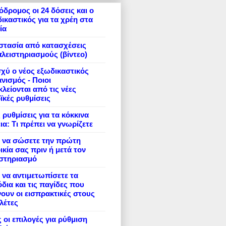
δρομος οι 24 δόσεις και ο
ικαστικός για τα χρέη στα
ία
στασία από κατασχέσεις
πλειστηριασμούς (βίντεο)
σχύ ο νέος εξωδικαστικός
νισμός - Ποιοι
λείονται από τις νέες
ϊκές ρυθμίσεις
 ρυθμίσεις για τα κόκκινα
ια: Τι πρέπει να γνωρίζετε
 να σώσετε την πρώτη
ικία σας πριν ή μετά τον
ιστηριασμό
να αντιμετωπίσετε τα
δια και τις παγίδες που
ουν οι εισπρακτικές στους
λέτες
 οι επιλογές για ρύθμιση