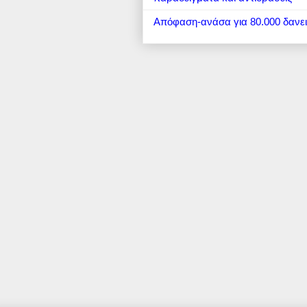
Απόφαση-ανάσα για 80.000 δανε