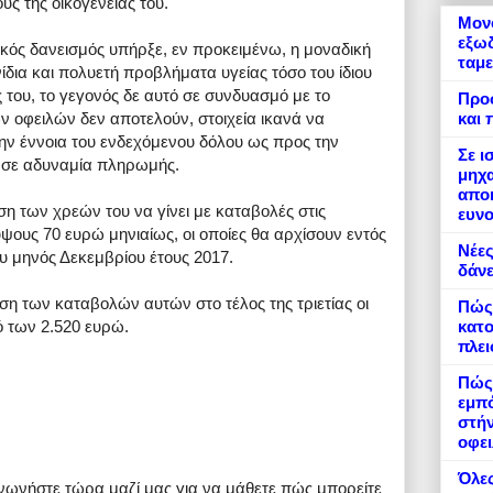
ς της οικογένειάς του.
Μονό
εξωδ
ζικός δανεισμός υπήρξε, εν προκειμένω, η μοναδική
ταμε
δια και πολυετή προβλήματα υγείας τόσο του ίδιου
ς του, το γεγονός δε αυτό σε συνδυασμό με το
Προ
και 
 οφειλών δεν αποτελούν, στοιχεία ικανά να
ν έννοια του ενδεχόμενου δόλου ως προς την
Σε ι
υ σε αδυναμία πληρωμής.
μηχα
αποκ
ση των χρεών του να γίνει με καταβολές στις
ευνο
 ύψους 70 ευρώ μηνιαίως, οι οποίες θα αρχίσουν εντός
Νέες
υ μηνός Δεκεμβρίου έτους 2017.
δάνε
ση των καταβολών αυτών στο τέλος της τριετίας οι
Πώς
κατο
ό των 2.520 ευρώ.
πλε
Πώς 
εμπό
στήν
οφει
Όλες
ινωνήστε τώρα μαζί μας για να μάθετε πώς μπορείτε