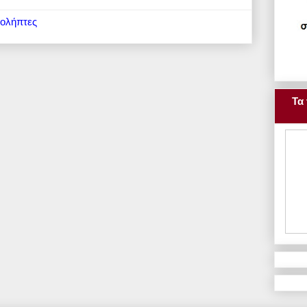
ιολήπτες
Τα 