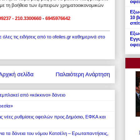
οφε
 με τη βοήθεια των έμπειρων χρηματοοικονομικών
Εξωδ
10 β
09237 - 210.3300660
-
6945976642
σπίτ
Εξωδ
όλες τις ειδήσεις από το ofeiles.gr καθημερινά στο
Εγγυ
οφει
Αρχική σελίδα
Παλαιότερη Ανάρτηση
εμπλακεί από «κόκκινο» δάνειο
ρεσία»
 τις νέες ρυθμίσεις οφειλών προς Δημόσιο, ΕΦΚΑ και
 για τα δάνεια του νόμου Κατσέλη – Ερωταπαντήσεις,