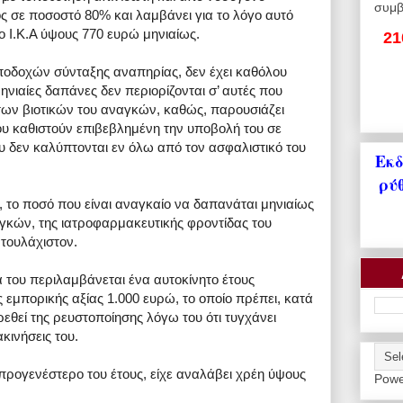
συμβ
ς σε ποσοστό 80% και λαμβάνει για το λόγο αυτό
 Ι.Κ.Α ύψους 770 ευρώ μηνιαίως.
21
οδοχών σύνταξης αναπηρίας, δεν έχει καθόλου
μηνιαίες δαπάνες δεν περιορίζονται σ’ αυτές που
 των βιοτικών του αναγκών, καθώς, παρουσιάζει
υ καθιστούν επιβεβλημένη την υποβολή του σε
 δεν καλύπτονται εν όλω από τον ασφαλιστικό του
Εκδ
ρύ
 το ποσό που είναι αναγκαίο να δαπανάται μηνιαίως
γκών, της ιατροφαρμακευτικής φροντίδας του
 τουλάχιστον.
α του περιλαμβάνεται ένα αυτοκίνητο έτους
 εμπορικής αξίας 1.000 ευρώ, το οποίο πρέπει, κατά
ιρεθεί της ρευστοποίησης λόγω του ότι τυγχάνει
κινήσεις του.
προγενέστερο του έτους, είχε αναλάβει χρέη ύψους
Powe