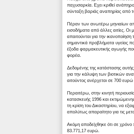
παχυσαρκία. Εχει κριθεί ανάπηρο
σύνταξη βαριάς αναπηρίας από το
Πέραν των ανωτέρω μηνιαίων απ
εισοδήματα από άλλες αιτίες. Οι 
απαιτούνται για την ικανοποίηση
σημαντικά προβλήματα υγείας πο
έξοδα φαρμακευτικής αγωγής που
φορέα.
Δεδομένης της κατάστασης αυτής,
για την κάλυψη των βιοτικών ανα
αιτούντος ανέρχεται σε 700 ευρώ
Περαιτέρω, στην κινητή περιουσί
κατασκευής 1996 και εκτιμώμενης
τη κρίση του Δικαστηρίου, να εξα
απολύτως απαραίτητο για τις μετα
Ακόμη αποδείχθηκε ότι σε χρόνο 
83.771,17 ευρώ.