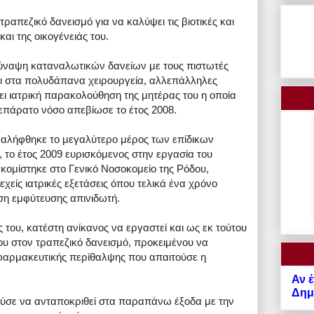
απεζικό δανεισμό για να καλύψει τις βιοτικές και
αι της οικογένειάς του.
σύναψη καταναλωτικών δανείων με τους πιστωτές
ει στα πολυδάπανα χειρουργεία, αλλεπάλληλες
ένει ιατρική παρακολούθηση της μητέρας του η οποία
επάρατο νόσο απεβίωσε το έτος 2008.
αναλήφθηκε το μεγαλύτερο μέρος των επίδικων
, το έτος 2009 ευρισκόμενος στην εργασία του
κομίστηκε στο Γενικό Νοσοκομείο της Ρόδου,
χείς ιατρικές εξετάσεις όπου τελικά ένα χρόνο
ση εμφύτευσης απινιδωτή.
 του, κατέστη ανίκανος να εργαστεί και ως εκ τούτου
ου στον τραπεζικό δανεισμό, προκειμένου να
οφαρμακευτικής περίθαλψης που απαιτούσε η
Αν έ
Δημό
ρούσε να ανταποκριθεί στα παραπάνω έξοδα με την