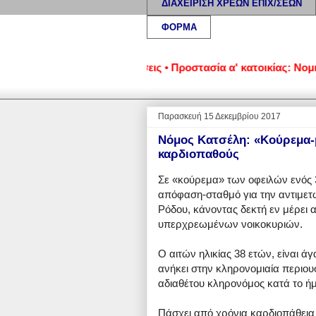
ΔΙΑΧΕΙΡΙΣΗ ΧΡΕΩΝ ΕΠΙΧ/ΣΕΩΝ
ΦΟΡΜΑ
κοκυριά και επιχειρήσεις • Προστασία α' κατοικίας: Νομική υ
Παρασκευή 15 Δεκεμβρίου 2017
Νόμος Κατσέλη: «Κούρεμα-
καρδιοπαθούς
Σε «κούρεμα» των οφειλών ενός
απόφαση-σταθμό για την αντιμετ
Ρόδου, κάνοντας δεκτή εν μέρει 
υπερχρεωμένων νοικοκυριών.
Ο αιτών ηλικίας 38 ετών, είναι άγ
ανήκει στην κληρονομιαία περιουσ
αδιαθέτου κληρονόμος κατά το ήμ
Πάσχει από χρόνια καρδιοπάθεια