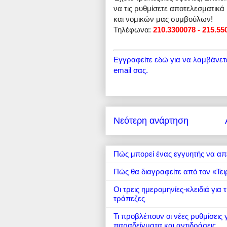
να τις ρυθμίσετε αποτελεσματικά
και νομικών μας συμβούλων!
Τηλέφωνα:
210.3300078 - 215.55
Εγγραφείτε εδώ για να λαμβάνετε 
email σας.
Νεότερη ανάρτηση
Πώς μπορεί ένας εγγυητής να απ
Πώς θα διαγραφείτε από τον «Τει
Οι τρεις ημερομηνίες-κλειδιά για
τράπεζες
Τι προβλέπουν οι νέες ρυθμίσεις
παραδείγματα και αντιδράσεις