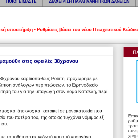
ΠΟΙΟΙ ΕΙΜΑΣΤΕ
ΔΙΑΧΕΙΡΙΣΗ ΠΑΡΑΠΛΑΝΗΤΙΚΩΝ ΔΑΝΕΙΩΝ
ποστήριξη • Ρυθμίσεις βάσει του νέου Πτωχευτικού Κώδικα • Αί
Π
μαμούθ» στις οφειλές 38χρονου
 38χρονου καρδιοπαθούς Ροδίτη, προχώρησε με
ώπιση ανάλογων περιπτώσεων, το Ειρηνοδικείο
αίτησή του για την υπαγωγή στον νόμο Κατσέλη, περί
αμος και άτεκνος και κατοικεί σε μονοκατοικία που
Επικ
ία του πατέρα του, της οποίας τυγχάνει νόμιμος εξ
ρυθμ
ισυ.
τραπ
συνε
χρημ
 με τοποθέτηση απινιδωτή και από νοσογόνο