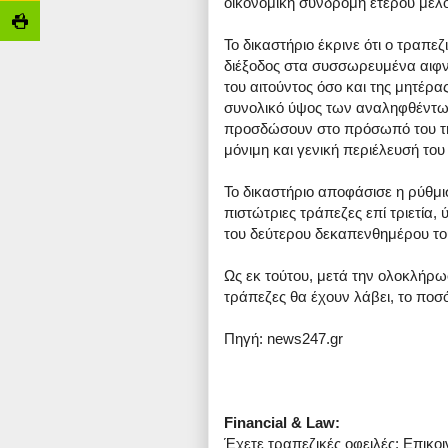
οικονομική συνδρομή έτερου μέλου
Το δικαστήριο έκρινε ότι ο τραπε
διέξοδος στα συσσωρευμένα αιφνί
του αιτούντος όσο και της μητέρα
συνολικό ύψος των αναληφθέντων
προσδώσουν στο πρόσωπό του τη
μόνιμη και γενική περιέλευσή το
Το δικαστήριο αποφάσισε η ρύθμι
πιστώτριες τράπεζες επί τριετία,
του δεύτερου δεκαπενθημέρου το
Ως εκ τούτου, μετά την ολοκλήρω
τράπεζες θα έχουν λάβει, το ποσ
Πηγή: news247.gr
Financial & Law:
Έχετε τραπεζικές οφειλές; Επικο