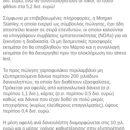
δισ. ευρώ, ενώ αν συνυπολογιστούν οι τόκοι, το ποσό
φθάνει στα 5,2 δισ. ευρώ!
Σύμφωνα με επιβεβαιωμένες πληροφορίες, η Morgan
Stanley, η οποία ενεργεί ως σύμβουλος πώλησης, έχει ήδη
αποστείλει teaser σε σειρά επενδυτών, οι οποίοι καλούνται
να υπογράψουν συμβάσεις εμπιστευτικότητας (NDAs) για να
ξεκινήσει η διαδικασία. Οι μη δεσμευτικές προσφορές
εκτιμάται ότι θα υποβληθούν τον Μάρτιο και η συναλλαγή
εκτιμάται ότι θα διενεργηθεί πριν την ολοκλήρωση του stress
test.
To προς πώληση χαρτοφυλάκιο περιλαμβάνει μη
εξυπηρετούμενα δάνεια περίπου 200 χιλιάδων
δανειοληπτών, τα οποία δεν διαθέτουν εξασφαλίσεις.
Πρόκειται για οφειλές από καταναλωτικά δάνεια (σ.σ.
περίπου 1,1 δισ.), κάρτες (σ.σ. περίπου 0,5 δισ. ευρώ)
καθώς και δάνεια που είχαν δοθεί σε πολύ μικρές
επιχειρήσεις (κυρίως ελεύθερους επαγγελματίες), ύψους
περίπου 0,4 δισ. ευρώ.
Η μέση οφειλή ανά δανειολήπτη διαμορφώνεται στις 10 χιλ.
ευρώ και ο μέσος χρόνος καθυστέρησης στην εξυπηρέτησή