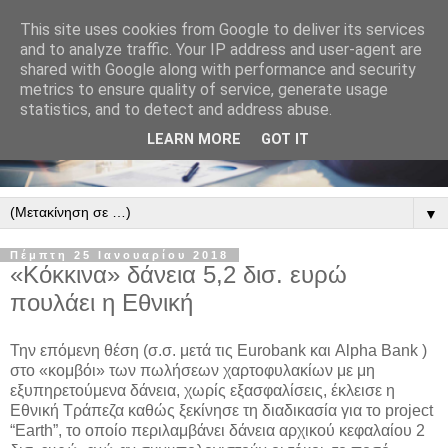
This site uses cookies from Google to deliver its services
and to analyze traffic. Your IP address and user-agent are
shared with Google along with performance and security
metrics to ensure quality of service, generate usage
statistics, and to detect and address abuse.
LEARN MORE
GOT IT
▼
Πέμπτη 25 Ιανουαρίου 2018
«Κόκκινα» δάνεια 5,2 δισ. ευρώ
πουλάει η Εθνική
Την επόμενη θέση (σ.σ. μετά τις Eurobank και Alpha Bank )
στο «κομβόι» των πωλήσεων χαρτοφυλακίων με μη
εξυπηρετούμενα δάνεια, χωρίς εξασφαλίσεις, έκλεισε η
Εθνική Τράπεζα καθώς ξεκίνησε τη διαδικασία για το project
“Earth”, το οποίο περιλαμβάνει δάνεια αρχικού κεφαλαίου 2