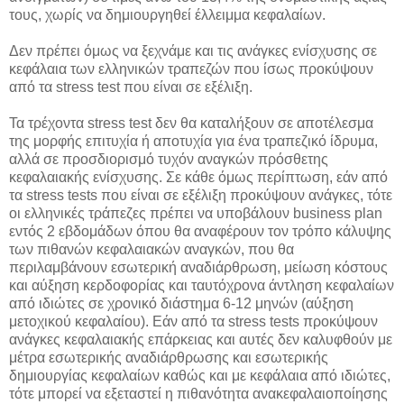
τους, χωρίς να δημιουργηθεί έλλειμμα κεφαλαίων.
Δεν πρέπει όμως να ξεχνάμε και τις ανάγκες ενίσχυσης σε
κεφάλαια των ελληνικών τραπεζών που ίσως προκύψουν
από τα stress test που είναι σε εξέλιξη.
Τα τρέχοντα stress test δεν θα καταλήξουν σε αποτέλεσμα
της μορφής επιτυχία ή αποτυχία για ένα τραπεζικό ίδρυμα,
αλλά σε προσδιορισμό τυχόν αναγκών πρόσθετης
κεφαλαιακής ενίσχυσης. Σε κάθε όμως περίπτωση, εάν από
τα stress tests που είναι σε εξέλιξη προκύψουν ανάγκες, τότε
οι ελληνικές τράπεζες πρέπει να υποβάλουν business plan
εντός 2 εβδομάδων όπου θα αναφέρουν τον τρόπο κάλυψης
των πιθανών κεφαλαιακών αναγκών, που θα
περιλαμβάνουν εσωτερική αναδιάρθρωση, μείωση κόστους
και αύξηση κερδοφορίας και ταυτόχρονα άντληση κεφαλαίων
από ιδιώτες σε χρονικό διάστημα 6-12 μηνών (αύξηση
μετοχικού κεφαλαίου). Εάν από τα stress tests προκύψουν
ανάγκες κεφαλαιακής επάρκειας και αυτές δεν καλυφθούν με
μέτρα εσωτερικής αναδιάρθρωσης και εσωτερικής
δημιουργίας κεφαλαίων καθώς και με κεφάλαια από ιδιώτες,
τότε μπορεί να εξεταστεί η πιθανότητα ανακεφαλαιοποίησης