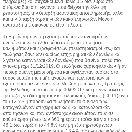
πληρωμές) και συγκεκριμένα μόλις 3,5 δισ. ευρώ στα
επόμενα δύο έτη, γεγονός που δείχνει την έλλειψη
ρευστότητας, την ύπαρξη αδυναμίας αποπληρωμής, αλλά
και την ύπαρξη στρατηγικών κακοπληρωτών. Μόνο η
ανάπτυξη της οικονομίας είναι η λύση.
4) Η μείωση των μη εξυπηρετούμενων ανοιγμάτων
αναμένεται να επέλθει μέσα από ρευστοποιήσεις
καλυμμάτων και εξασφαλίσεων (πλειστηριασμοί κτλ.) και
πωλήσεις δανείων (κυρίως επιχειρηματικών δανείων και
λιγότερο καταναλωτικών δανείων) που θα είναι πολύ πιο
έντονα μέχρι 31/12/2019. Οι πωλήσεις χαρτοφυλακίων ήταν
περιορισμένες μέχρι σήμερα και οφείλονταν κυρίως στο
εύρος μεταξύ της τιμής αγοράς και πώλησης των μη
εξυπηρετούμενων δανείων. Με βάση έρευνα της Τράπεζας
της Ελλάδος και στοιχεία της 30/6/2017 και με γνώμονα οι
τράπεζες να διατηρήσουν κεφαλαιακούς δείκτες (CET1) άνω
του 12,5%, μπορούν να πωλήσουν το σύνολο των
καταγγελμένων επιχειρηματικών και καταναλωτικών
απαιτήσεων και των αντίστοιχων ανοιγμάτων τους σε
καθυστέρηση άνω των 360 ημερών (πρόκειται για ποσά
46,1 δισ. ευρώ ή το 44,8% των μη εξυπηρετούμενων
ανοιγμάτων) σε τιμές άνω του 13,4% της ονομαστικής αξίας