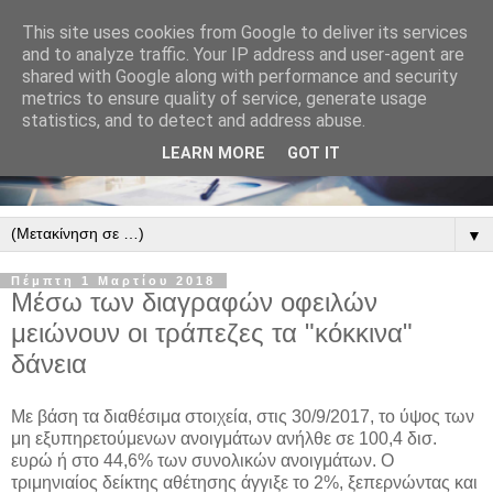
This site uses cookies from Google to deliver its services
and to analyze traffic. Your IP address and user-agent are
shared with Google along with performance and security
metrics to ensure quality of service, generate usage
statistics, and to detect and address abuse.
LEARN MORE
GOT IT
▼
Πέμπτη 1 Μαρτίου 2018
Μέσω των διαγραφών οφειλών
μειώνουν οι τράπεζες τα "κόκκινα"
δάνεια
Με βάση τα διαθέσιμα στοιχεία, στις 30/9/2017, το ύψος των
μη εξυπηρετούμενων ανοιγμάτων ανήλθε σε 100,4 δισ.
ευρώ ή στο 44,6% των συνολικών ανοιγμάτων. Ο
τριμηνιαίος δείκτης αθέτησης άγγιξε το 2%, ξεπερνώντας και