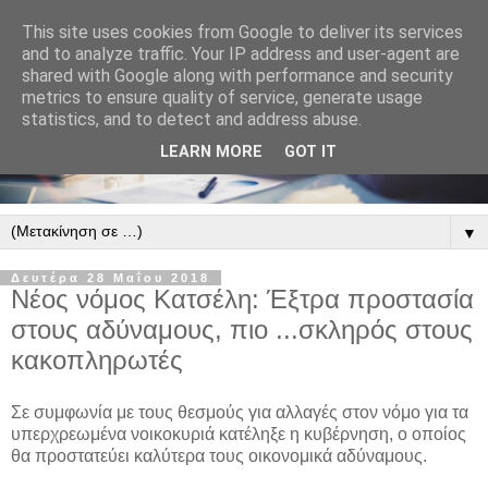
This site uses cookies from Google to deliver its services
and to analyze traffic. Your IP address and user-agent are
shared with Google along with performance and security
metrics to ensure quality of service, generate usage
statistics, and to detect and address abuse.
LEARN MORE
GOT IT
▼
Δευτέρα 28 Μαΐου 2018
Νέος νόμος Κατσέλη: Έξτρα προστασία
στους αδύναμους, πιο ...σκληρός στους
κακοπληρωτές
Σε συμφωνία με τους θεσμούς για αλλαγές στον νόμο για τα
υπερχρεωμένα νοικοκυριά κατέληξε η κυβέρνηση, ο οποίος
θα προστατεύει καλύτερα τους οικονομικά αδύναμους.