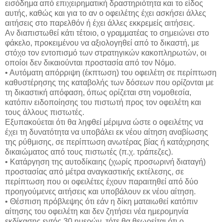
εισόδημα από επιχειρηματική δραστηριότητα και το είδος
αυτής, καθώς και για το αν ο οφειλέτης έχει ασκήσει άλλες
αιτήσεις στο παρελθόν ή έχει άλλες εκκρεμείς αιτήσεις.
Αν διαπιστωθεί κάτι τέτοιο, ο γραμματέας το σημειώνει στο
φάκελο, προκειμένου να αξιολογηθεί από το δικαστή, με
στόχο τον εντοπισμό των στρατηγικών κακοπληρωτών, οι
οποίοι δεν δικαιούνται προστασία από τον Νόμο.
• Αυτόματη απόρριψη (έκπτωση) του οφειλέτη σε περίπτωση
καθυστέρησης της καταβολής των δόσεων που ορίζονται με
τη δικαστική απόφαση, όπως ορίζεται στη νομοθεσία,
κατόπιν ειδοποίησης του πιστωτή προς τον οφειλέτη και
τους άλλους πιστωτές.
Εξυπακούεται ότι θα ληφθεί μέριμνα ώστε ο οφειλέτης να
έχει τη δυνατότητα να υποβάλει εκ νέου αίτηση αναβίωσης
της ρύθμισης, σε περίπτωση ανωτέρας βίας ή κατάχρησης
δικαιώματος από τους πιστωτές (π.χ. τράπεζες).
• Κατάργηση της αυτοδίκαιης (χωρίς προσωρινή διαταγή)
προστασίας από μέτρα αναγκαστικής εκτέλεσης, σε
περίπτωση που οι οφειλέτες έχουν παραιτηθεί από δύο
προηγούμενες αιτήσεις και υποβάλουν εκ νέου αίτηση.
• Θέσπιση πρόβλεψης ότι εάν η δίκη ματαιωθεί κατόπιν
αίτησης του οφειλέτη και δεν ζητήσει νέα ημερομηνία
εκδίκασης εντός 30 ημερών, τότε θα θεωρείται ότι ο