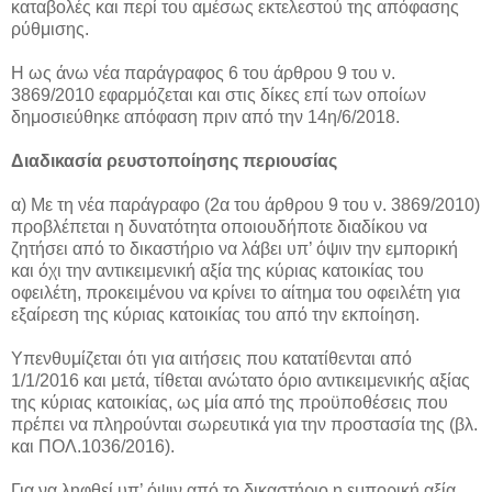
καταβολές και περί του αμέσως εκτελεστού της απόφασης
ρύθμισης.
Η ως άνω νέα παράγραφος 6 του άρθρου 9 του ν.
3869/2010 εφαρμόζεται και στις δίκες επί των οποίων
δημοσιεύθηκε απόφαση πριν από την 14η/6/2018.
Διαδικασία ρευστοποίησης περιουσίας
α) Με τη νέα παράγραφο (2α του άρθρου 9 του ν. 3869/2010)
προβλέπεται η δυνατότητα οποιουδήποτε διαδίκου να
ζητήσει από το δικαστήριο να λάβει υπ’ όψιν την εμπορική
και όχι την αντικειμενική αξία της κύριας κατοικίας του
οφειλέτη, προκειμένου να κρίνει το αίτημα του οφειλέτη για
εξαίρεση της κύριας κατοικίας του από την εκποίηση.
Υπενθυμίζεται ότι για αιτήσεις που κατατίθενται από
1/1/2016 και μετά, τίθεται ανώτατο όριο αντικειμενικής αξίας
της κύριας κατοικίας, ως μία από της προϋποθέσεις που
πρέπει να πληρούνται σωρευτικά για την προστασία της (βλ.
και ΠΟΛ.1036/2016).
Για να ληφθεί υπ’ όψιν από το δικαστήριο η εμπορική αξία