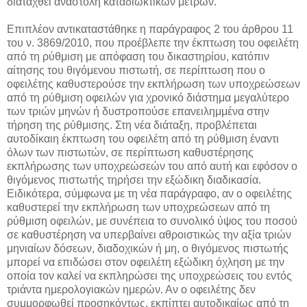
διαταχθεί αναστολή καταδιωκτικών μέτρων.
Επιπλέον αντικαταστάθηκε η παράγραφος 2 του άρθρου 11
του ν. 3869/2010, που προέβλεπε την έκπτωση του οφειλέτη
από τη ρύθμιση με απόφαση του δικαστηρίου, κατόπιν
αίτησης του θιγόμενου πιστωτή, σε περίπτωση που ο
οφειλέτης καθυστερούσε την εκπλήρωση των υποχρεώσεων
από τη ρύθμιση οφειλών για χρονικό διάστημα μεγαλύτερο
των τριών μηνών ή δυστροπούσε επανειλημμένα στην
τήρηση της ρύθμισης. Στη νέα διάταξη, προβλέπεται
αυτοδίκαιη έκπτωση του οφειλέτη από τη ρύθμιση έναντι
όλων των πιστωτών, σε περίπτωση καθυστέρησης
εκπλήρωσης των υποχρεώσεών του από αυτή και εφόσον ο
θιγόμενος πιστωτής τηρήσει την εξώδικη διαδικασία.
Ειδικότερα, σύμφωνα με τη νέα παράγραφο, αν ο οφειλέτης
καθυστερεί την εκπλήρωση των υποχρεώσεων από τη
ρύθμιση οφειλών, με συνέπεια το συνολικό ύψος του ποσού
σε καθυστέρηση να υπερβαίνει αθροιστικώς την αξία τριών
μηνιαίων δόσεων, διαδοχικών ή μη, ο θιγόμενος πιστωτής
μπορεί να επιδώσει στον οφειλέτη εξώδικη όχληση με την
οποία τον καλεί να εκπληρώσει της υποχρεώσεις του εντός
τριάντα ημερολογιακών ημερών. Αν ο οφειλέτης δεν
συμμορφωθεί προσηκόντως, εκπίπτει αυτοδικαίως από τη