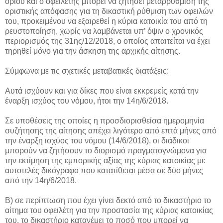
ορίου και ο οφειλέτης μπορεί να ζητήσει μεταρρύθμιση της
οριστικής απόφασης για τη δικαστική ρύθμιση των οφειλών
του, προκειμένου να εξαιρεθεί η κύρια κατοικία του από τη
ρευστοποίηση, χωρίς να λαμβάνεται υπ’ όψιν ο χρονικός
περιορισμός της 31ης/12/2018, ο οποίος απαιτείται να έχει
τηρηθεί μόνο για την άσκηση της αρχικής αίτησης.
Σύμφωνα με τις σχετικές μεταβατικές διατάξεις:
Αυτά ισχύουν και για δίκες που είναι εκκρεμείς κατά την
έναρξη ισχύος του νόμου, ήτοι την 14η/6/2018.
Σε υποθέσεις της οποίες η προσδιορισθείσα ημερομηνία
συζήτησης της αίτησης απέχει λιγότερο από επτά μήνες από
την έναρξη ισχύος του νόμου (14/6/2018), οι διάδικοι
μπορούν να ζητήσουν το διορισμό πραγματογνώμονα για
την εκτίμηση της εμπορικής αξίας της κύριας κατοικίας με
αυτοτελές δικόγραφο που κατατίθεται μέσα σε δύο μήνες
από την 14η/6/2018.
Β) σε περίπτωση που έχει γίνει δεκτό από το δικαστήριο το
αίτημα του οφειλέτη για την προστασία της κύριας κατοικίας
του, το δικαστήριο κατανέμει το ποσό που μπορεί να