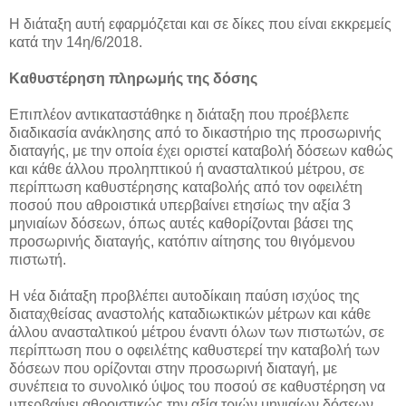
Η διάταξη αυτή εφαρμόζεται και σε δίκες που είναι εκκρεμείς
κατά την 14η/6/2018.
Καθυστέρηση πληρωμής της δόσης
Επιπλέον αντικαταστάθηκε η διάταξη που προέβλεπε
διαδικασία ανάκλησης από το δικαστήριο της προσωρινής
διαταγής, με την οποία έχει οριστεί καταβολή δόσεων καθώς
και κάθε άλλου προληπτικού ή ανασταλτικού μέτρου, σε
περίπτωση καθυστέρησης καταβολής από τον οφειλέτη
ποσού που αθροιστικά υπερβαίνει ετησίως την αξία 3
μηνιαίων δόσεων, όπως αυτές καθορίζονται βάσει της
προσωρινής διαταγής, κατόπιν αίτησης του θιγόμενου
πιστωτή.
Η νέα διάταξη προβλέπει αυτοδίκαιη παύση ισχύος της
διαταχθείσας αναστολής καταδιωκτικών μέτρων και κάθε
άλλου ανασταλτικού μέτρου έναντι όλων των πιστωτών, σε
περίπτωση που ο οφειλέτης καθυστερεί την καταβολή των
δόσεων που ορίζονται στην προσωρινή διαταγή, με
συνέπεια το συνολικό ύψος του ποσού σε καθυστέρηση να
υπερβαίνει αθροιστικώς την αξία τριών μηνιαίων δόσεων,