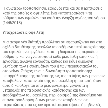
Η ανωτέρω τροποποίηση, εφαρμόζεται και σε περιπτώσεις
κατά της οποίες ο οφειλέτης έχει «αποπερατώσει» τη
ρύθμιση των οφειλών του κατά την έναρξη ισχύος του νόμου
(14/6/2018).
Υποχρεώσεις οφειλέτη
Μια ακόμα νέα διάταξη προβλέπει ότι εφαρμόζονται και στο
σχέδιο διευθέτησης οφειλών τα οριζόμενα περί υποχρέωσης
του οφειλέτη να εργάζεται κατά τη διάρκεια της περιόδου
ρύθμισης και να γνωστοποιεί κάθε μεταβολή κατοικίας ή
εργασίας, αλλαγή εργοδότη, καθώς και κάθε αξιόλογη
βελτίωση των εισοδημάτων του ή των περιουσιακών του
στοιχείων. Στόχος είναι η δυνατότητα τροποποίησης/
μεταρρύθμισης της απόφασης ως της το ύψος των μηνιαίων
καταβολών, κατόπιν αίτησης του οφειλέτη ή πιστωτή, όταν
αυτό δικαιολογείται από μεταγενέστερα γεγονότα ή
μεταβολές της περιουσιακής κατάστασης και των
εισοδημάτων του οφειλέτη, περί ορισμού της δικασίμου για
επαναπροσδιορισμό των μηνιαίων καταβολών, σε
περιπτώσεις που έχουν οριστεί μικρού ύψους ή μηδενικές