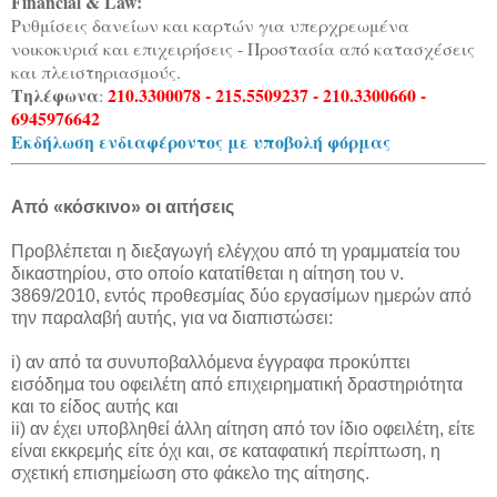
Financial & Law:
Ρυθμίσεις δανείων και καρτών για υπερχρεωμένα
νοικοκυριά και επιχειρήσεις - Προστασία από κατασχέσεις
και πλειστηριασμούς.
Τηλέφωνα
210.3300078 - 215.5509237 - 210.3300660 -
:
6945976642
Εκδήλωση ενδιαφέροντος με υποβολή φόρμας
Από «κόσκινο» οι αιτήσεις
Προβλέπεται η διεξαγωγή ελέγχου από τη γραμματεία του
δικαστηρίου, στο οποίο κατατίθεται η αίτηση του ν.
3869/2010, εντός προθεσμίας δύο εργασίμων ημερών από
την παραλαβή αυτής, για να διαπιστώσει:
i) αν από τα συνυποβαλλόμενα έγγραφα προκύπτει
εισόδημα του οφειλέτη από επιχειρηματική δραστηριότητα
και το είδος αυτής και
ii) αν έχει υποβληθεί άλλη αίτηση από τον ίδιο οφειλέτη, είτε
είναι εκκρεμής είτε όχι και, σε καταφατική περίπτωση, η
σχετική επισημείωση στο φάκελο της αίτησης.