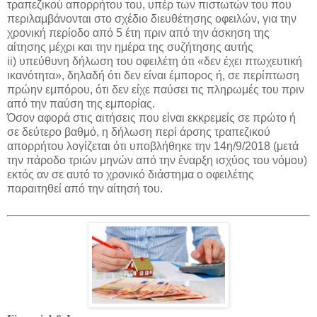
τραπεζικού απορρήτου του, υπέρ των πιστωτών του που
περιλαμβάνονται στο σχέδιο διευθέτησης οφειλών, για την
χρονική περίοδο από 5 έτη πριν από την άσκηση της
αίτησης μέχρι και την ημέρα της συζήτησης αυτής
ii) υπεύθυνη δήλωση του οφειλέτη ότι «δεν έχει πτωχευτική
ικανότητα», δηλαδή ότι δεν είναι έμπορος ή, σε περίπτωση
πρώην εμπόρου, ότι δεν είχε παύσει τις πληρωμές του πριν
από την παύση της εμπορίας.
Όσον αφορά στις αιτήσεις που είναι εκκρεμείς σε πρώτο ή
σε δεύτερο βαθμό, η δήλωση περί άρσης τραπεζικού
απορρήτου λογίζεται ότι υποβλήθηκε την 14η/9/2018 (μετά
την πάροδο τριών μηνών από την έναρξη ισχύος του νόμου)
εκτός αν σε αυτό το χρονικό διάστημα ο οφειλέτης
παραιτηθεί από την αίτησή του.