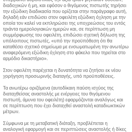
διαδοχικών ή μη, και εφόσον ο θιγόμενος πιστωτής τηρήσει
την εξώδικη διαδικασία που ορίζεται στην παράγραφο αυτή,
δηλαδή εάν επιδώσει στον οφειλέτη εξώδικη όχληση με την
οποία τον καλεί να εκπληρώσει της υποχρεώσεις του εντός
τριάντα ημερολογιακών ημερών και, σε περίπτωση μη
συμμόρφωσης του οφειλέτη, επιδώσει σχετική δήλωση της
υπόλοιπους πιστωτές, «υπό την προϋπόθεση ότι θα
καταθέσει σχετικό σημείωμα με ενσωματωμένη την ανωτέρω
αναφερόμενη εξώδικη όχληση στο φάκελο που τηρείται στο
αρμόδιο δικαστήριο».
Στον οφειλέτη παρέχεται η δυνατότητα να ζητήσει εκ νέου
χορήγηση προσωρινής διαταγής, υπό προϋποθέσεις.
Τα ανωτέρω οριζόμενα (αυτοδίκαιη παύση ισχύος της
διαταχθείσας αναστολής με ενέργειες του θιγόμενου
πιστωτή, άμυνα του οφειλέτη) εφαρμόζονται αναλόγως και
σε περίπτωση που έχει διαταχθεί αναστολή καταδιωκτικών
μέτρων.
Σύμφωνα με τη μεταβατική διάταξη, προβλέπεται η
αναλογική εφαρμογή και σε περιπτώσεις αναστολής ή δίκες