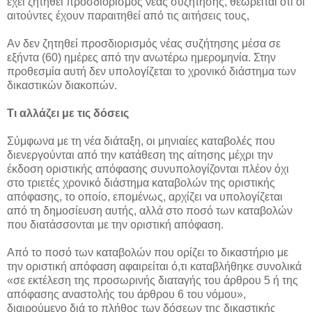
έχει ζητηθεί προσδιορισμός νέας συζήτησης, θεωρείται ότι οι
αιτούντες έχουν παραιτηθεί από τις αιτήσεις τους,
Αν δεν ζητηθεί προσδιορισμός νέας συζήτησης μέσα σε
εξήντα (60) ημέρες από την ανωτέρω ημερομηνία. Στην
προθεσμία αυτή δεν υπολογίζεται το χρονικό διάστημα των
δικαστικών διακοπών.
Τι αλλάζει με τις δόσεις
Σύμφωνα με τη νέα διάταξη, οι μηνιαίες καταβολές που
διενεργούνται από την κατάθεση της αίτησης μέχρι την
έκδοση οριστικής απόφασης συνυπολογίζονται πλέον όχι
στο τριετές χρονικό διάστημα καταβολών της οριστικής
απόφασης, το οποίο, επομένως, αρχίζει να υπολογίζεται
από τη δημοσίευση αυτής, αλλά στο ποσό των καταβολών
που διατάσσονται με την οριστική απόφαση.
Από το ποσό των καταβολών που ορίζει το δικαστήριο με
την οριστική απόφαση αφαιρείται ό,τι καταβλήθηκε συνολικά
«σε εκτέλεση της προσωρινής διαταγής του άρθρου 5 ή της
απόφασης αναστολής του άρθρου 6 του νόμου»,
διαιρούμενο διά το πλήθος των δόσεων της δικαστικής