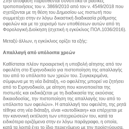
Στην απόφαση παρατίθενται συνοπτικά οι βασικές
τροποποιήσεις του ν. 3869/2010 από τον ν. 4549/2018 που
σχετίζονται με τη θέση του Δημοσίου ως πιστωτή που
συμμετέχει στην εν λόγω δικαστική διαδικασία ρύθμισης
οφειλών και με το χειρισμό των υποθέσεων αυτών από τη
Φορολογική Διοίκηση (σχετική η εγκύκλιος ΠΟΛ.1036/2016).
Μεταξύ άλλων, η εγκύκλιος ορίζει τα εξής:
Απαλλαγή από υπόλοιπα χρεών
Καθίσταται πλέον προαιρετική η υποβολή αίτησης από τον
οφειλέτη στο Ειρηνοδικείο για πιστοποίηση της απαλλαγής
του από το υπόλοιπο των χρεών του. Συγκεκριμένα,
σύμφωνα με τη νέα διάταξη, «ο οφειλέτης μπορεί να ζητήσει
από το Ειρηνοδικείο, με αίτηση που κοινοποιείται της
πιστωτές και εκδικάζεται με τη διαδικασία της εκούσιας
δικαιοδοσίας, την πιστοποίηση της απαλλαγής του από το
υπόλοιπο των οφειλών». Η απαλλαγή του οφειλέτη, της ρητά
τέθηκε στη νέα διάταξη, είναι «αυτοδίκαιη» και επέρχεται με
την κανονική εκτέλεση των υποχρεώσεών του, κατά τα
ειδικότερα οριζόμενα στην εν λόγω παράγραφο, η οποία,
κατά τα λοιπά έχει το ίδιο περιεχόμενο με την προϊσχύουσα.