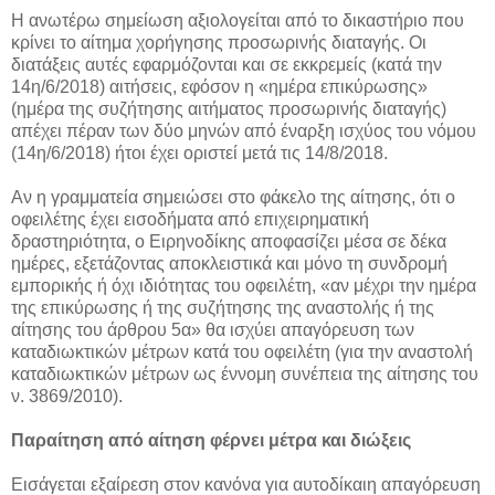
Η ανωτέρω σημείωση αξιολογείται από το δικαστήριο που
κρίνει το αίτημα χορήγησης προσωρινής διαταγής. Οι
διατάξεις αυτές εφαρμόζονται και σε εκκρεμείς (κατά την
14η/6/2018) αιτήσεις, εφόσον η «ημέρα επικύρωσης»
(ημέρα της συζήτησης αιτήματος προσωρινής διαταγής)
απέχει πέραν των δύο μηνών από έναρξη ισχύος του νόμου
(14η/6/2018) ήτοι έχει οριστεί μετά τις 14/8/2018.
Αν η γραμματεία σημειώσει στο φάκελο της αίτησης, ότι ο
οφειλέτης έχει εισοδήματα από επιχειρηματική
δραστηριότητα, ο Ειρηνοδίκης αποφασίζει μέσα σε δέκα
ημέρες, εξετάζοντας αποκλειστικά και μόνο τη συνδρομή
εμπορικής ή όχι ιδιότητας του οφειλέτη, «αν μέχρι την ημέρα
της επικύρωσης ή της συζήτησης της αναστολής ή της
αίτησης του άρθρου 5α» θα ισχύει απαγόρευση των
καταδιωκτικών μέτρων κατά του οφειλέτη (για την αναστολή
καταδιωκτικών μέτρων ως έννομη συνέπεια της αίτησης του
ν. 3869/2010).
Παραίτηση από αίτηση φέρνει μέτρα και διώξεις
Εισάγεται εξαίρεση στον κανόνα για αυτοδίκαιη απαγόρευση