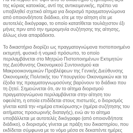
της κύριας κατοικίας, αντί της αντικειμενικής, πρέπει να
υποβληθεί σχετικό αίτημα για διορισμό πραγματογνώμονα
από οποιονδήποτε διάδικο, είτε με την αίτηση είτε με
αυτοτελές δικόγραφο, το οποίο κατατίθεται τουλάχιστον έξι
μήνες πριν από την ημερομηνία συζήτησης της αίτησης,
άλλως είναι απαράδεκτο.
Το δικαστήριο διορίζει ως πραγματογνώμονα πιστοποιημένο
εκτιμητή, φυσικό ή νομικό πρόσωπο, το οποίο
περιλαμβάνεται στο Μητρώο Πιστοποιημένων Εκτιμητών
της Διεύθυνσης Οικονομικού Συντονισμού και
Μακροοικονομικών Προβλέψεων της Γενικής Διεύθυνσης
Οικονομικής Πολιτικής του Υπουργείου Οικονομικών και τα
έξοδα της πραγματογνωμοσύνης βαρύνουν το διάδικο που
τη ζητεί. Σημειώνεται ότι, αν το αίτημα διορισμού
πραγματογνώμονα περιλαμβάνεται στην αίτηση του
οφειλέτη, η οποία επιδίδεται στους πιστωτές, ο διορισμός
γίνεται κατά την «ημέρα επικύρωσης» (ημέρα συζήτησης του
αιτήματος προσωρινής διαταγής), ενώ αν το αίτημα
υποβάλλεται με αυτοτελές δικόγραφο (από οποιονδήποτε
διάδικο), ο διορισμός γίνεται με πράξη του δικαστηρίου, που
εκδίδεται σύμφωνα με το νόμο μέσα σε δεκαπέντε ημέρες