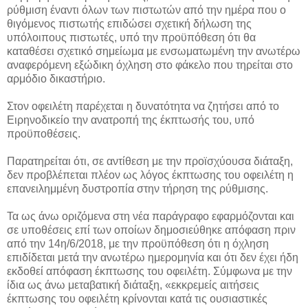
ρύθμιση έναντι όλων των πιστωτών από την ημέρα που ο
θιγόμενος πιστωτής επιδώσει σχετική δήλωση της
υπόλοιπους πιστωτές, υπό την προϋπόθεση ότι θα
καταθέσει σχετικό σημείωμα με ενσωματωμένη την ανωτέρω
αναφερόμενη εξώδικη όχληση στο φάκελο που τηρείται στο
αρμόδιο δικαστήριο.
Στον οφειλέτη παρέχεται η δυνατότητα να ζητήσει από το
Ειρηνοδικείο την ανατροπή της έκπτωσής του, υπό
προϋποθέσεις.
Παρατηρείται ότι, σε αντίθεση με την προϊσχύουσα διάταξη,
δεν προβλέπεται πλέον ως λόγος έκπτωσης του οφειλέτη η
επανειλημμένη δυστροπία στην τήρηση της ρύθμισης.
Τα ως άνω οριζόμενα στη νέα παράγραφο εφαρμόζονται και
σε υποθέσεις επί των οποίων δημοσιεύθηκε απόφαση πριν
από την 14η/6/2018, με την προϋπόθεση ότι η όχληση
επιδίδεται μετά την ανωτέρω ημερομηνία και ότι δεν έχει ήδη
εκδοθεί απόφαση έκπτωσης του οφειλέτη. Σύμφωνα με την
ίδια ως άνω μεταβατική διάταξη, «εκκρεμείς αιτήσεις
έκπτωσης του οφειλέτη κρίνονται κατά τις ουσιαστικές