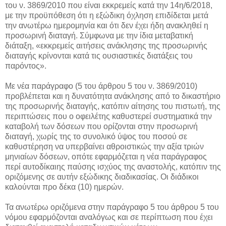
του ν. 3869/2010 που είναι εκκρεμείς κατά την 14η/6/2018,
με την προϋπόθεση ότι η εξώδικη όχληση επιδίδεται μετά
την ανωτέρω ημερομηνία και ότι δεν έχει ήδη ανακληθεί η
προσωρινή διαταγή. Σύμφωνα με την ίδια μεταβατική
διάταξη, «εκκρεμείς αιτήσεις ανάκλησης της προσωρινής
διαταγής κρίνονται κατά τις ουσιαστικές διατάξεις του
παρόντος».
Με νέα παράγραφο (5 του άρθρου 5 του ν. 3869/2010)
προβλέπεται και η δυνατότητα ανάκλησης από το δικαστήριο
της προσωρινής διαταγής, κατόπιν αίτησης του πιστωτή, της
περιπτώσεις που ο οφειλέτης καθυστερεί συστηματικά την
καταβολή των δόσεων που ορίζονται στην προσωρινή
διαταγή, χωρίς της το συνολικό ύψος του ποσού σε
καθυστέρηση να υπερβαίνει αθροιστικώς την αξία τριών
μηνιαίων δόσεων, οπότε εφαρμόζεται η νέα παράγραφος
περί αυτοδίκαιης παύσης ισχύος της αναστολής, κατόπιν της
οριζόμενης σε αυτήν εξώδικης διαδικασίας. Οι διάδικοι
καλούνται προ δέκα (10) ημερών.
Τα ανωτέρω οριζόμενα στην παράγραφο 5 του άρθρου 5 του
νόμου εφαρμόζονται αναλόγως και σε περίπτωση που έχει