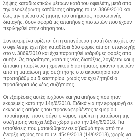
λήψης καταδιωκτικών μέτρων κατά του οφειλέτη, μετά από
την ολοκλήρωση κατάθεσης αίτησης του ν. 3869/2010 και
έως την ημέρα συζήτησης του αιτήματος προσωρινής
διαταγής, όσον αφορά τις απαιτήσεις πιστωτών που έχουν
περιληφθεί στην αίτηση του.
Συγκεκριμένα ορίζεται ότι η απαγόρευση αυτή δεν ισχύει, αν
ο οφειλέτης έχει ήδη καταθέσει δύο φορές αίτηση υπαγωγής
στο ν. 3869/2010 και έχει παραιτηθεί ισάριθμες φορές από
αυτήν. Ως παραίτηση, κατά τις νέες διατάξεις, λογίζεται και η
άπρακτη παρέλευση χρονικού διαστήματος τριάντα ημερών
από τη ματαίωση της συζήτησης στο ακροατήριο του
πρωτοβάθμιου δικαστηρίου, χωρίς να έχει ζητηθεί ο
προσδιορισμός νέας συζήτησης.
Οι εξαιρέσεις αυτές ισχύουν και για αιτήσεις που ήταν
εκκρεμείς κατά την 14η/6/2018. Ειδικά για την εφαρμογή σε
εκκρεμείς αιτήσεις του προαναφερθέντος τεκμηρίου
παραίτησης, που εισάγει ο νόμος, πρέπει η ματαίωση της
συζήτησης να έχει λάβει χώρα μετά την 14η/6/2018. Για
υποθέσεις που ματαιώθηκαν σε α΄βαθμό πριν από την
έναρξη ισχύος του του ν. 4549/2018 (14/6/2018), χωρίς να