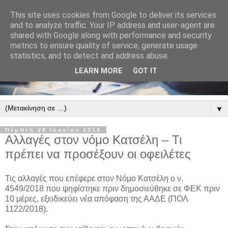
This site uses cookies from Google to deliver its services
and to analyze traffic. Your IP address and user-agent are
shared with Google along with performance and security
metrics to ensure quality of service, generate usage
statistics, and to detect and address abuse.
LEARN MORE
GOT IT
▼
Πέμπτη 28 Ιουνίου 2018
Αλλαγές στον νόμο Κατσέλη – Τι
πρέπει να προσέξουν οι οφειλέτες
Τις αλλαγές που επέφερε στον Νόμο Κατσέλη ο ν.
4549/2018 που ψηφίστηκε πριν δημοσιεύθηκε σε ΦΕΚ πριν
10 μέρες, εξειδικεύει νέα απόφαση της ΑΑΔΕ (ΠΟΛ
1122/2018).