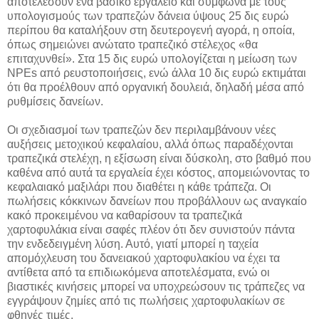
αποτελέσουν ένα βασικό εργαλείο και σύμφωνα με τους
υπολογισμούς των τραπεζών δάνεια ύψους 25 δις ευρώ
περίπου θα καταλήξουν στη δευτερογενή αγορά, η οποία,
όπως σημειώνει ανώτατο τραπεζικό στέλεχος «θα
επιταχυνθεί». Στα 15 δις ευρώ υπολογίζεται η μείωση των
NPEs από ρευστοποιήσεις, ενώ άλλα 10 δις ευρώ εκτιμάται
ότι θα προέλθουν από οργανική δουλειά, δηλαδή μέσα από
ρυθμίσεις δανείων.
Οι σχεδιασμοί των τραπεζών δεν περιλαμβάνουν νέες
αυξήσεις μετοχικού κεφαλαίου, αλλά όπως παραδέχονται
τραπεζικά στελέχη, η εξίσωση είναι δύσκολη, στο βαθμό που
καθένα από αυτά τα εργαλεία έχει κόστος, απομειώνοντας το
κεφαλαιακό μαξιλάρι που διαθέτει η κάθε τράπεζα. Οι
πωλήσεις κόκκινων δανείων που προβάλλουν ως αναγκαίο
κακό προκειμένου να καθαρίσουν τα τραπεζικά
χαρτοφυλάκια είναι σαφές πλέον ότι δεν συνιστούν πάντα
την ενδεδειγμένη λύση. Αυτό, γιατί μπορεί η ταχεία
απομόχλευση του δανειακού χαρτοφυλακίου να έχει τα
αντίθετα από τα επιδιωκόμενα αποτελέσματα, ενώ οι
βιαστικές κινήσεις μπορεί να υποχρεώσουν τις τράπεζες να
εγγράψουν ζημίες από τις πωλήσεις χαρτοφυλακίων σε
φθηνές τιμές.