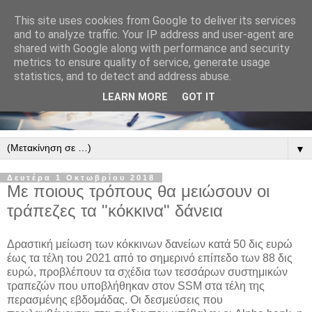
This site uses cookies from Google to deliver its services
and to analyze traffic. Your IP address and user-agent are
shared with Google along with performance and security
metrics to ensure quality of service, generate usage
statistics, and to detect and address abuse.
LEARN MORE
GOT IT
▼
Δευτέρα 1 Οκτωβρίου 2018
Με ποιους τρόπους θα μειώσουν οι
τράπεζες τα "κόκκινα" δάνεια
Δραστική μείωση των κόκκινων δανείων κατά 50 δις ευρώ
έως τα τέλη του 2021 από το σημερινό επίπεδο των 88 δις
ευρώ, προβλέπουν τα σχέδια των τεσσάρων συστημικών
τραπεζών που υποβλήθηκαν στον SSM στα τέλη της
περασμένης εβδομάδας.
Οι δεσμεύσεις που