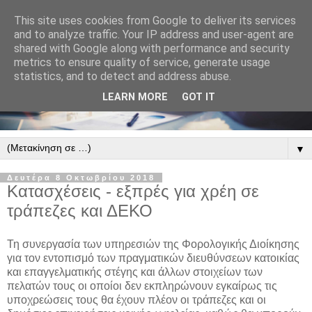
This site uses cookies from Google to deliver its services
and to analyze traffic. Your IP address and user-agent are
shared with Google along with performance and security
metrics to ensure quality of service, generate usage
statistics, and to detect and address abuse.
LEARN MORE
GOT IT
▼
Δευτέρα 8 Οκτωβρίου 2018
Κατασχέσεις - εξπρές για χρέη σε
τράπεζες και ΔΕΚΟ
Τη συνεργασία των υπηρεσιών της Φορολογικής Διοίκησης
για τον εντοπισμό των πραγματικών διευθύνσεων κατοικίας
και επαγγελματικής στέγης και άλλων στοιχείων των
πελατών τους οι οποίοι δεν εκπληρώνουν εγκαίρως τις
υποχρεώσεις τους θα έχουν πλέον οι τράπεζες και οι