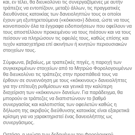
και, εν τέλει, θα διευκολύνει τις συνεργαζόμενες με αυτήν
τράπεζες να εντοπίζουν, μεταξύ άλλων, τις πραγματικές
διευθύνσεις κατοικίας των δανειοληπτών τους οι οποίοι
έχουν μη εξυπηρετούμενα («κόκκινα») δάνεια, ώστε να τους
κοινοποιούν όλα τα έγγραφα ειδοποιήσεων που οφείλουν να
τους αποστέλλουν προκειμένου να τους πιέσουν και να τους
πείσουν να πληρώσουν τις οφειλές τους, καθώς επίσης και
τυχόν κατασχετήρια επί ακινήτων ή κινητών περιουσιακών
στοιχείων τους.
Σύμφωνα, βεβαίως, με τραπεζικές πηγές, η παροχή των
συγκεκριμένων στοιχείων από το Μητρώο Φορολογουμένων
θα διευκολύνει τις τράπεζες στην προσπάθειά τους να
έρθουν σε συνεννόηση με τους «κόκκινους» δανειολήπτες
για την επίτευξη ρυθμίσεων και γενικά την καλύτερη
διαχείριση των «κόκκινων» δανείων. Για παράδειγμα, θα
μπορούν οι τράπεζες να διαπιστώνουν το βαθμό
συνεργασίας και καλοπιστίας των οφειλετών καθώς η
δήλωση της ακριβούς διεύθυνσης κατοικίας είναι εξαιρετικά
κρίσιμη για να χαρακτηριστεί ένας δανειολήπτης ως
συνεργάσιμος.
Ωστόσο, η γνώση των δεδομένων του Φορολογικού