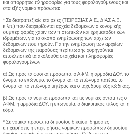
και απόρρητες πληροφορίες για τους φορολογούμενους και
στα εξής νομικά πρόσωπα:
* Σε διατραπεζικές εταιρείες (ΤΕΙΡΕΣΙΑΣ Α.Ε., ΔΙΑΣ Α.Ε.
κ.λπ.) που διαχειρίζονται αρχεία δεδομένων οικονομικής
συμπεριφοράς χάριν των πιστωτικών και χρηματοδοτικών
ιδρυμάτων, για το σκοπό ενημέρωσης των αρχείων
δεδομένων που τηρούν. Για την ενημέρωση των αρχείων
δεδομένων της παρούσας περίπτωσης χορηγούνται
αποκλειστικά τα ακόλουθα στοιχεία και πληροφορίες
φορολογουμένων:
α) Ως προς τα φυσικά πρόσωπα, ο ΑΦΜ, η αρμόδια ΔΟΥ, το
όνομα, το επώνυμο, το όνομα και το επώνυμο πατέρα, το
όνομα και το επώνυμο μητέρας και ο ταχυδρομικός κώδικας.
β) Ως προς τα νομικά πρόσωπα και τις νομικές οντότητες ο
ΑΦΜ, η αρμόδια ΔΟΥ, η επωνυμία, ο διακριτικός τίτλος και η
έδρα.
* Σε νομικά πρόσωπα δημοσίου δικαίου, δημόσιες
επιχειρήσεις ή επιχειρήσεις νομικών προσώπων δημοσίου
δικαίου, αμιγείς ή μικτές επιχειρήσεις ΟΤΑ και των