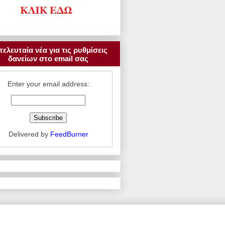
τελευταία νέα για τις ρυθμίσεις
δανείων στο email σας
Enter your email address:
Delivered by
FeedBurner