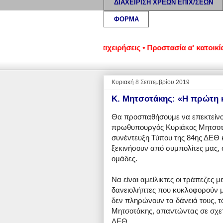
ΔΙΑΧΕΙΡΙΣΗ ΧΡΕΩΝ ΕΠΙΧ/ΣΕΩΝ
ΦΟΡΜΑ
μένα νοικοκυριά και επιχειρήσεις • Προστασία α' κατοικίας: Ν
Κυριακή 8 Σεπτεμβρίου 2019
Κ. Μητσοτάκης: «Η πρώτη κ
Θα προσπαθήσουμε να επεκτείνου
πρωθυπουργός Κυριάκος Μητσοτά
συνέντευξη Τύπου της 84ης ΔΕΘ κ
ξεκινήσουν από συμπολίτες μας, ο
ομάδες.
Να είναι αμείλικτες οι τράπεζες μ
δανειολήπτες που κυκλοφορούν με
δεν πληρώνουν τα δάνειά τους, 
Μητσοτάκης, απαντώντας σε σχετι
ΔΕΘ.