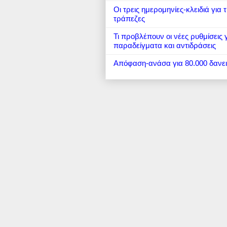
Οι τρεις ημερομηνίες-κλειδιά για
τράπεζες
Τι προβλέπουν οι νέες ρυθμίσεις
παραδείγματα και αντιδράσεις
Απόφαση-ανάσα για 80.000 δανε