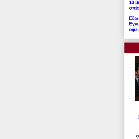
10 β
σπίτ
Εξωδ
Εγγυ
οφει