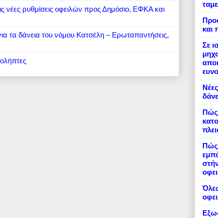
ταμε
 τις νέες ρυθμίσεις οφειλών προς Δημόσιο, ΕΦΚΑ και
Προ
και 
 για τα δάνεια του νόμου Κατσέλη – Ερωταπαντήσεις,
Σε ι
μηχα
ιολήπτες
αποκ
ευνο
Νέες
δάνε
Πώς
κατο
πλε
Πώς 
εμπό
στήν
οφει
Όλες
οφε
Εξωδ