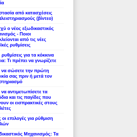
ία
στασία από κατασχέσεις
πλειστηριασμούς (βίντεο)
σχύ ο νέος εξωδικαστικός
νισμός - Ποιοι
λείονται από τις νέες
ϊκές ρυθμίσεις
 ρυθμίσεις για τα κόκκινα
ια: Τι πρέπει να γνωρίζετε
 να σώσετε την πρώτη
ικία σας πριν ή μετά τον
ιστηριασμό
να αντιμετωπίσετε τα
δια και τις παγίδες που
ουν οι εισπρακτικές στους
λέτες
 οι επιλογές για ρύθμιση
ιλών
ικαστικός Μηχανισμός: Τα