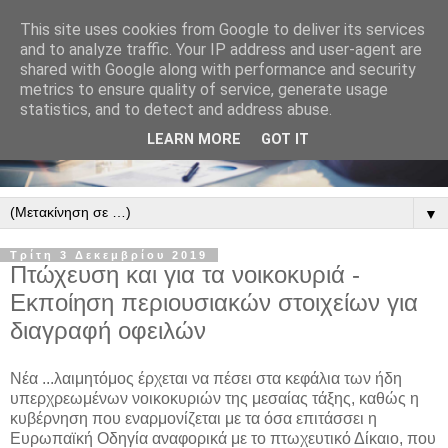
This site uses cookies from Google to deliver its services
and to analyze traffic. Your IP address and user-agent are
shared with Google along with performance and security
metrics to ensure quality of service, generate usage
statistics, and to detect and address abuse.
LEARN MORE
GOT IT
▼
Τρίτη 3 Δεκεμβρίου 2019
Πτώχευση και για τα νοικοκυριά -
Εκποίηση περιουσιακών στοιχείων για
διαγραφή οφειλών
Νέα ...λαιμητόμος έρχεται να πέσει στα κεφάλια των ήδη
υπερχρεωμένων νοικοκυριών της μεσαίας τάξης, καθώς η
κυβέρνηση που εναρμονίζεται με τα όσα επιτάσσει η
Ευρωπαϊκή Οδηγία αναφορικά με το πτωχευτικό Δίκαιο, που