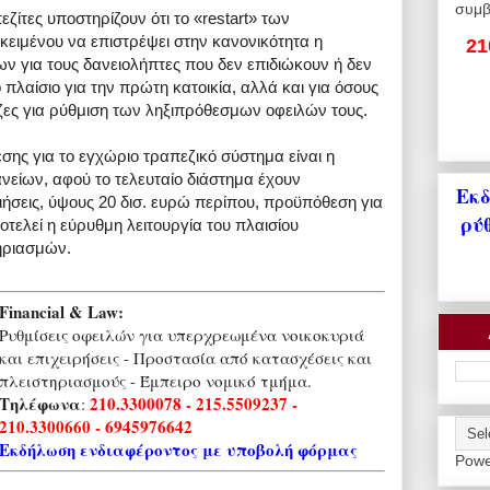
συμβ
ζίτες υποστηρίζουν ότι το «restart» των
ειμένου να επιστρέψει στην κανονικότητα η
21
ων για τους δανειολήπτες που δεν επιδιώκουν ή δεν
 πλαίσιο για την πρώτη κατοικία, αλλά και για όσους
ζες για ρύθμιση των ληξιπρόθεσμων οφειλών τους.
ης για το εγχώριο τραπεζικό σύστημα είναι η
νείων, αφού το τελευταίο διάστημα έχουν
Εκδ
ιήσεις, ύψους 20 δισ. ευρώ περίπου, προϋπόθεση για
ρύ
τελεί η εύρυθμη λειτουργία του πλαισίου
ηριασμών.
Financial & Law:
Ρυθμίσεις οφειλών για υπερχρεωμένα νοικοκυριά
και επιχειρήσεις - Προστασία από κατασχέσεις και
πλειστηριασμούς - Έμπειρο νομικό τμήμα.
Τηλέφωνα
210.3300078 - 215.5509237 -
:
210.3300660 - 6945976642
Εκδήλωση ενδιαφέροντος με υποβολή φόρμας
Powe