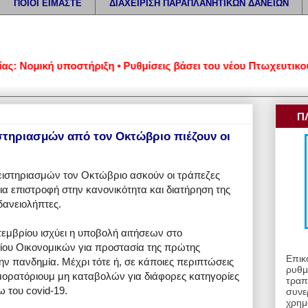
ΠΟΙΟΙ ΕΙΜΑΣΤΕ
ΔΙΑΧΕΙΡΙΣΗ ΠΑΡΑΠΛΑΝΗΤΙΚΩΝ ΔΑΝΕΙΩΝ
Νομική υποστήριξη • Ρυθμίσεις βάσει του νέου Πτωχευτικού Κώδ
Π
στηριασμών από τον Οκτώβριο πιέζουν οι
λειστηριασμών τον Οκτώβριο ασκούν οι τράπεζες
α επιστροφή στην κανονικότητα και διατήρηση της
ανειολήπτες.
τεμβρίου ισχύει η υποβολή αιτήσεων στο
ου Οικονομικών για προστασία της πρώτης
Επικ
ν πανδημία. Μέχρι τότε ή, σε κάποιες περιπτώσεις
ρυθμ
ο μορατόριουμ μη καταβολών για διάφορες κατηγορίες
τραπ
 του covid-19.
συνε
χρημ