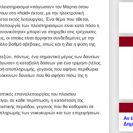
ή πλειστηριασμοί «πάγωσαν» τον Μάρτιο όπου
υν στο «hold» έκτοτε, με την ηλεκτρονική
ται εκτός λειτουργίας. Ένα θέμα που τίθεται,
ειτουργία των πλειστηριασμών είναι κατά πόσο η
νονικότητα» μπορεί να στηριχθεί στις τρέχουσες
εις, οι οποίες είναι άρρηκτα συνδεδεμένες με την
γάλο βαθμό αβέβαιες, όπως και η ίδια η φύση της.
πεζών, πάντως, ένα σημαντικό μέρος των δανείων
πάγωσε» η καταβολή δόσεων για ένα τρίμηνο (τέλος
 ροή αποπληρωμής, γεγονός που αφήνει περιθώρια
 κόκκινων δανείων που θα αφήσει πίσω της η
οπτικές επαναλειτουργίας του πλαισίου
ναι, σε κάθε περίπτωση, η κατάσταση της
ριστικής περιόδου, γεγονός που θα καθορίσει σε
πληρωμής των νοικοκυριών και των επιχειρήσεων.
Αν έ
Δημό