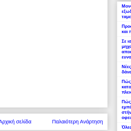
Μονό
εξωδ
ταμε
Προ
και 
Σε ι
μηχα
αποκ
ευνο
Νέες
δάνε
Πώς
κατο
πλε
Πώς 
εμπό
στήν
οφει
Αρχική σελίδα
Παλαιότερη Ανάρτηση
Όλες