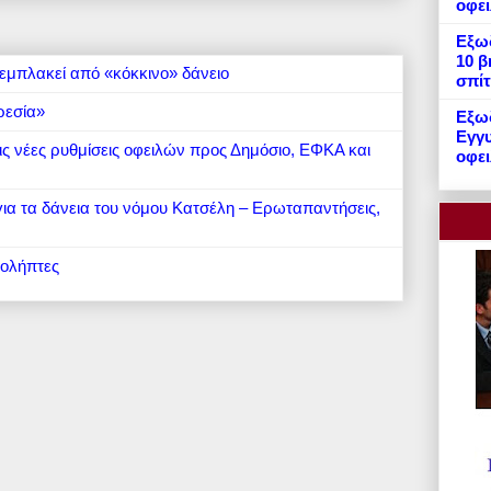
οφε
Εξωδ
10 β
εμπλακεί από «κόκκινο» δάνειο
σπίτ
ρεσία»
Εξωδ
Εγγυ
 τις νέες ρυθμίσεις οφειλών προς Δημόσιο, ΕΦΚΑ και
οφει
 για τα δάνεια του νόμου Κατσέλη – Ερωταπαντήσεις,
ιολήπτες