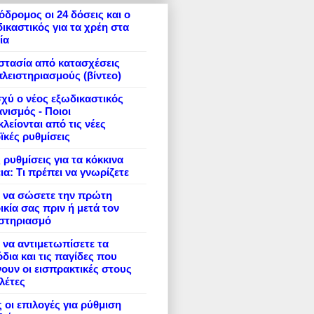
δρομος οι 24 δόσεις και ο
ικαστικός για τα χρέη στα
ία
στασία από κατασχέσεις
πλειστηριασμούς (βίντεο)
σχύ ο νέος εξωδικαστικός
νισμός - Ποιοι
λείονται από τις νέες
ϊκές ρυθμίσεις
 ρυθμίσεις για τα κόκκινα
ια: Τι πρέπει να γνωρίζετε
 να σώσετε την πρώτη
ικία σας πριν ή μετά τον
ιστηριασμό
να αντιμετωπίσετε τα
δια και τις παγίδες που
ουν οι εισπρακτικές στους
λέτες
 οι επιλογές για ρύθμιση