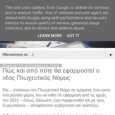
This site uses cookies from Google to deliver its services
and to analyze traffic. Your IP address and user-agent are
shared with Google along with performance and security
metrics to ensure quality of service, generate usage
statistics, and to detect and address abuse.
LEARN MORE
GOT IT
▼
Πέμπτη 10 Δεκεμβρίου 2020
Πώς και από πότε θα εφαρμοστεί ο
νέος Πτωχευτικός Νόμος
Να… σπάσουν τον Πτωχευτικό Νόμο σε τμήματα, έτσι ώστε
ένα μεγάλο μέρος του να τεθεί σε εφαρμογή από τις αρχές
του 2021 – όπως, άλλωστε, έχει συμφωνηθεί και με τους
Ευρωπαίους – αποφάσισαν κυβέρνηση και τράπεζες.