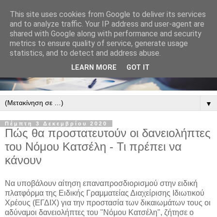
This site uses cookies from Google to deliver its services
and to analyze traffic. Your IP address and user-agent are
shared with Google along with performance and security
metrics to ensure quality of service, generate usage
statistics, and to detect and address abuse.
LEARN MORE
GOT IT
▼
Πέμπτη 3 Δεκεμβρίου 2020
Πώς θα προστατευτούν οι δανειολήπτες
του Νόμου Κατσέλη - Τι πρέπει να
κάνουν
Να υποβάλουν αίτηση επαναπροσδιορισμού στην ειδική
πλατφόρμα της Ειδικής Γραμματείας Διαχείρισης Ιδιωτικού
Χρέους (ΕΓΔΙΧ) για την προστασία των δικαιωμάτων τους οι
αδύναμοι δανειολήπτες του "Νόμου Κατσέλη", ζήτησε ο