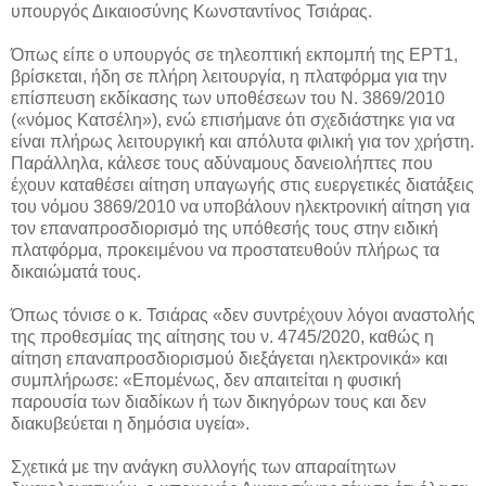
υπουργός Δικαιοσύνης Κωνσταντίνος Τσιάρας.
Όπως είπε ο υπουργός σε τηλεοπτική εκπομπή της ΕΡΤ1,
βρίσκεται, ήδη σε πλήρη λειτουργία, η πλατφόρμα για την
επίσπευση εκδίκασης των υποθέσεων του Ν. 3869/2010
(«νόμος Κατσέλη»), ενώ επισήμανε ότι σχεδιάστηκε για να
είναι πλήρως λειτουργική και απόλυτα φιλική για τον χρήστη.
Παράλληλα, κάλεσε τους αδύναμους δανειολήπτες που
έχουν καταθέσει αίτηση υπαγωγής στις ευεργετικές διατάξεις
του νόμου 3869/2010 να υποβάλουν ηλεκτρονική αίτηση για
τον επαναπροσδιορισμό της υπόθεσής τους στην ειδική
πλατφόρμα, προκειμένου να προστατευθούν πλήρως τα
δικαιώματά τους.
Όπως τόνισε ο κ. Τσιάρας «δεν συντρέχουν λόγοι αναστολής
της προθεσμίας της αίτησης του ν. 4745/2020, καθώς η
αίτηση επαναπροσδιορισμού διεξάγεται ηλεκτρονικά» και
συμπλήρωσε: «Επομένως, δεν απαιτείται η φυσική
παρουσία των διαδίκων ή των δικηγόρων τους και δεν
διακυβεύεται η δημόσια υγεία».
Σχετικά με την ανάγκη συλλογής των απαραίτητων