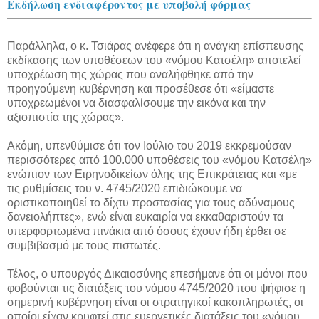
Εκδήλωση ενδιαφέροντος με υποβολή φόρμας
Παράλληλα, ο κ. Τσιάρας ανέφερε ότι η ανάγκη επίσπευσης
εκδίκασης των υποθέσεων του «νόμου Κατσέλη» αποτελεί
υποχρέωση της χώρας που αναλήφθηκε από την
προηγούμενη κυβέρνηση και προσέθεσε ότι «είμαστε
υποχρεωμένοι να διασφαλίσουμε την εικόνα και την
αξιοπιστία της χώρας».
Ακόμη, υπενθύμισε ότι τον Ιούλιο του 2019 εκκρεμούσαν
περισσότερες από 100.000 υποθέσεις του «νόμου Κατσέλη»
ενώπιον των Ειρηνοδικείων όλης της Επικράτειας και «με
τις ρυθμίσεις του ν. 4745/2020 επιδιώκουμε να
οριστικοποιηθεί το δίχτυ προστασίας για τους αδύναμους
δανειολήπτες», ενώ είναι ευκαιρία να εκκαθαριστούν τα
υπερφορτωμένα πινάκια από όσους έχουν ήδη έρθει σε
συμβιβασμό με τους πιστωτές.
Τέλος, ο υπουργός Δικαιοσύνης επεσήμανε ότι οι μόνοι που
φοβούνται τις διατάξεις του νόμου 4745/2020 που ψήφισε η
σημερινή κυβέρνηση είναι οι στρατηγικοί κακοπληρωτές, οι
οποίοι είχαν κρυφτεί στις ευεργετικές διατάξεις του «νόμου