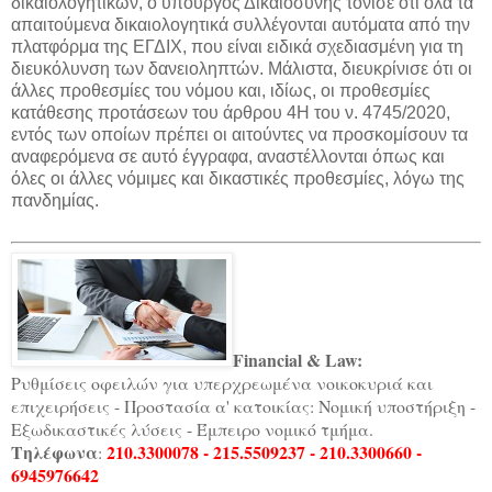
δικαιολογητικών, ο υπουργός Δικαιοσύνης τόνισε ότι όλα τα
απαιτούμενα δικαιολογητικά συλλέγονται αυτόματα από την
πλατφόρμα της ΕΓΔΙΧ, που είναι ειδικά σχεδιασμένη για τη
διευκόλυνση των δανειοληπτών. Μάλιστα, διευκρίνισε ότι οι
άλλες προθεσμίες του νόμου και, ιδίως, οι προθεσμίες
κατάθεσης προτάσεων του άρθρου 4Η του ν. 4745/2020,
εντός των οποίων πρέπει οι αιτούντες να προσκομίσουν τα
αναφερόμενα σε αυτό έγγραφα, αναστέλλονται όπως και
όλες οι άλλες νόμιμες και δικαστικές προθεσμίες, λόγω της
πανδημίας.
Financial & Law:
Ρυθμίσεις οφειλών για υπερχρεωμένα νοικοκυριά και
επιχειρήσεις - Προστασία α' κατοικίας: Νομική υποστήριξη -
Εξωδικαστικές λύσεις - Έμπειρο νομικό τμήμα.
Τηλέφωνα
210.3300078 - 215.5509237 - 210.3300660 -
:
6945976642