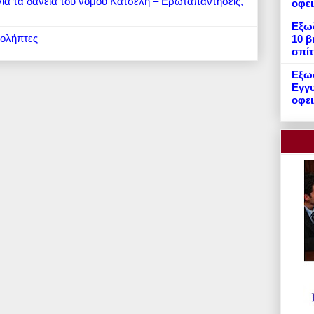
 για τα δάνεια του νόμου Κατσέλη – Ερωταπαντήσεις,
οφε
Εξωδ
ιολήπτες
10 β
σπίτ
Εξωδ
Εγγυ
οφει