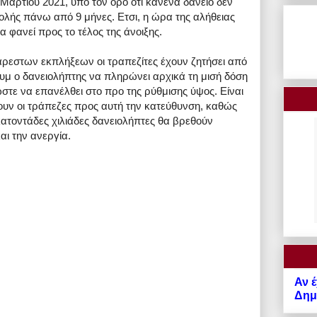
Μαρτίου 2021, υπό τον όρο ότι κανένα δάνειο δεν
ολής πάνω από 9 μήνες. Ετσι, η ώρα της αλήθειας
α φανεί προς το τέλος της άνοιξης.
άρεστων εκπλήξεων οι τραπεζίτες έχουν ζητήσει από
υμ ο δανειολήπτης να πληρώνει αρχικά τη μισή δόση
ώστε να επανέλθει στο προ της ρύθμισης ύψος. Είναι
ουν οι τράπεζες προς αυτή την κατεύθυνση, καθώς
ατοντάδες χιλιάδες δανειολήπτες θα βρεθούν
αι την ανεργία.
Αν έ
Δημό