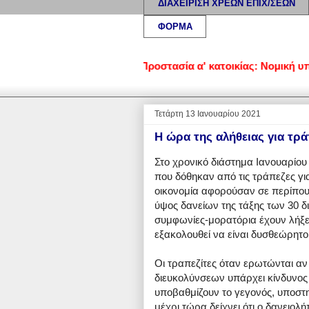
ΔΙΑΧΕΙΡΙΣΗ ΧΡΕΩΝ ΕΠΙΧ/ΣΕΩΝ
ΦΟΡΜΑ
ιά και επιχειρήσεις • Προστασία α' κατοικίας: Νομική υποστήρ
Τετάρτη 13 Ιανουαρίου 2021
Η ώρα της αλήθειας για τρά
Στο χρονικό διάστημα Ιανουαρίου
που δόθηκαν από τις τράπεζες γι
οικονομία αφορούσαν σε περίπου 4
ύψος δανείων της τάξης των 30 δ
συμφωνίες-μορατόρια έχουν λήξε
εξακολουθεί να είναι δυσθεώρητο
Οι τραπεζίτες όταν ερωτώνται α
διευκολύνσεων υπάρχει κίνδυνος
υποβαθμίζουν το γεγονός, υποστη
μέχρι τώρα δείχνει ότι ο δανειο