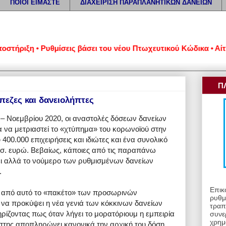
ΠΟΙΟΙ ΕΙΜΑΣΤΕ
ΔΙΑΧΕΙΡΙΣΗ ΠΑΡΑΠΛΑΝΗΤΙΚΩΝ ΔΑΝΕΙΩΝ
ιξη • Ρυθμίσεις βάσει του νέου Πτωχευτικού Κώδικα • Αίτηση 
Π
πεζες και δανειολήπτες
 – Νοεμβρίου 2020, οι αναστολές δόσεων δανείων
α να μετριαστεί το «χτύπημα» του κορωνοϊού στην
00.000 επιχειρήσεις και ιδιώτες και ένα συνολικό
ισ. ευρώ. Βεβαίως, κάποιες από τις παραπάνω
ι αλλά το νούμερο των ρυθμισμένων δανείων
.
Επικ
ν από αυτό το «πακέτο» των προσωρινών
ρυθμ
 να προκύψει η νέα γενιά των κόκκινων δανείων
τραπ
ρίζοντας πως όταν λήγει το μορατόριουμ η εμπειρία
συνε
χρημ
λήπτης αποπληρώνει κανονικά την αρχική του δόση.