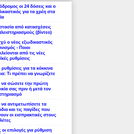
δρομος οι 24 δόσεις και ο
ικαστικός για τα χρέη στα
ία
στασία από κατασχέσεις
πλειστηριασμούς (βίντεο)
σχύ ο νέος εξωδικαστικός
νισμός - Ποιοι
λείονται από τις νέες
ϊκές ρυθμίσεις
 ρυθμίσεις για τα κόκκινα
ια: Τι πρέπει να γνωρίζετε
 να σώσετε την πρώτη
ικία σας πριν ή μετά τον
ιστηριασμό
να αντιμετωπίσετε τα
δια και τις παγίδες που
ουν οι εισπρακτικές στους
λέτες
 οι επιλογές για ρύθμιση