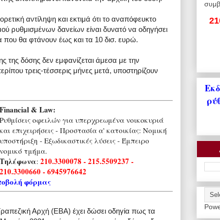
συμβ
ορετική αντίληψη και εκτιμά ότι το αναπόφευκτο
21
μού ρυθμισμένων δανείων είναι δυνατό να οδηγήσει
 που θα φτάνουν έως και τα 10 δισ. ευρώ.
ς της δόσης δεν εμφανίζεται άμεσα με την
ρίπου τρεις-τέσσερις μήνες μετά, υποστηρίζουν
Εκδ
ρύ
Financial & Law:
Ρυθμίσεις οφειλών για υπερχρεωμένα νοικοκυριά
και επιχειρήσεις - Προστασία α' κατοικίας: Νομική
υποστήριξη - Εξωδικαστικές λύσεις - Έμπειρο
νομικό τμήμα.
Τηλέφωνα
210.3300078 - 215.5509237 -
:
210.3300660 - 6945976642
ποβολή φόρμας
Powe
ραπεζική Αρχή (EBA) έχει δώσει οδηγία πως τα