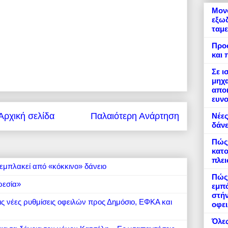
Μονό
εξωδ
ταμε
Προ
και 
Σε ι
μηχα
αποκ
ευνο
Αρχική σελίδα
Παλαιότερη Ανάρτηση
Νέες
δάνε
Πώς
κατο
πλε
εμπλακεί από «κόκκινο» δάνειο
Πώς 
ρεσία»
εμπό
στήν
 τις νέες ρυθμίσεις οφειλών προς Δημόσιο, ΕΦΚΑ και
οφει
Όλες