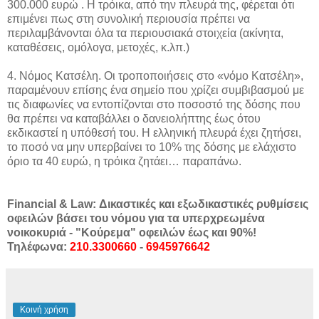
300.000 ευρώ . Η τρόικα, από την πλευρά της, φέρεται ότι
επιμένει πως στη συνολική περιουσία πρέπει να
περιλαμβάνονται όλα τα περιουσιακά στοιχεία (ακίνητα,
καταθέσεις, ομόλογα, μετοχές, κ.λπ.)
4. Νόμος Κατσέλη. Οι τροποποιήσεις στο «νόμο Κατσέλη»,
παραμένουν επίσης ένα σημείο που χρίζει συμβιβασμού με
τις διαφωνίες να εντοπίζονται στο ποσοστό της δόσης που
θα πρέπει να καταβάλλει ο δανειολήπτης έως ότου
εκδικαστεί η υπόθεσή του. Η ελληνική πλευρά έχει ζητήσει,
το ποσό να μην υπερβαίνει το 10% της δόσης με ελάχιστο
όριο τα 40 ευρώ, η τρόικα ζητάει… παραπάνω.
Financial & Law: Δικαστικές και εξωδικαστικές ρυθμίσεις
οφειλών βάσει του νόμου για τα υπερχρεωμένα
νοικοκυριά - "Κούρεμα" οφειλών έως και 90%!
Τηλέφωνα:
210.3300660
-
6945976642
Κοινή χρήση