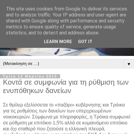
This site uses cookies from Google to deliver its services
and to analyze traffic. Your IP address and user-agent are
shared with Google along with performance and security
metrics to ensure quality of service, generate usage
statistics, and to detect and address abuse.
LEARN MORE
GOT IT
▼
Τρίτη 12 Μαρτίου 2013
Κοντά σε συμφωνία για τη ρύθμιση των
ενυπόθηκων δανείων
Σε θρίλερ εξελίσσεται το «παζάρι» κυβέρνησης και Τρόικα
για τις ρυθμίσεις των δανείων των υπερχρεωμένων
νοικοκυριών. Σύμφωνα με πληροφορίες, η Τρόικα συμφωνεί
σε ρύθμιση με επιτόκιο 1,5% αλλά σε κυμαινόμενο επιτόκιο
και όχι σταθερό που ζητούσε η ελληνική πλευρά,