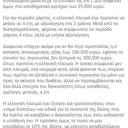
συνδεδεμένο μάλιστα με το επιτόκιο της ΕΚΤ. Δεν διαφωνεί
όμως στο εισοδηματικό κριτήριο των 25.000 ευρώ.
Για την περίοδο χάριτος, η ελληνική πλευρά είχε προτείνει να
φτάνει σε 4 έτη, με αξιολόγηση στα 2 χρόνια. Μετά από τις
διαπραγματεύσεις, φέρεται να συμφωνούν σε περίοδο
χάριτος 4 ετών, αλλά με ετήσια αξιολόγηση.
Διαφωνία υπάρχει ακόμα για αν θα τύχει προστασίας η α΄
κατοικία, αντικειμενικής αξίας έως 180.000 ευρώ, εφόσον το
σύνολο της περιουσίας δεν ξεπερνά τις 300.000 ευρώ,
όπως προτείνει η ελληνική πλευρά. Η τρόικα συμφωνεί μεν
από πλευράς στα νούμερα αυτά, αλλά φαίνεται πως επιμένει
πως πρέπει να εξετάζεται η συνολική περιουσία όχι μόνο ως
προς τα ακίνητα που διαθέτει, αλλά να περιλαμβάνονται και
όλα άλλα στοιχεία του δανειολήπτη όπως καταθέσεις,
ομόλογα, μετοχές, κ.λπ.
Η ελληνική πλευρά έχει ζητήσει και τροποποιήσεις στον
«νόμο Κατσέλη» και ειδικά για το ποσοστό της δόσης που
θα πρέπει να καταβάλει ο δανειολήπτης έως ότου εκδικαστεί
η υπόθεσή του. Η πρόταση όμως το ποσό να μην
υπερβαίνει το 10% της δόσης, με ελάχιστο καταβαλλόμενο