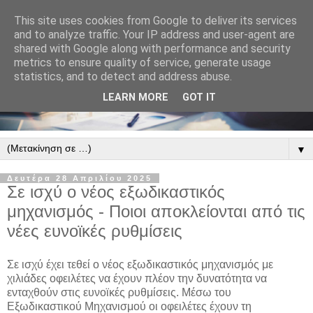
This site uses cookies from Google to deliver its services
and to analyze traffic. Your IP address and user-agent are
shared with Google along with performance and security
metrics to ensure quality of service, generate usage
statistics, and to detect and address abuse.
LEARN MORE
GOT IT
▼
Δευτέρα 28 Απριλίου 2025
Σε ισχύ ο νέος εξωδικαστικός
μηχανισμός - Ποιοι αποκλείονται από τις
νέες ευνοϊκές ρυθμίσεις
Σε ισχύ έχει τεθεί ο νέος εξωδικαστικός μηχανισμός με
χιλιάδες οφειλέτες να έχουν πλέον την δυνατότητα να
ενταχθούν στις ευνοϊκές ρυθμίσεις. Μέσω του
Εξωδικαστικού Μηχανισμού οι οφειλέτες έχουν τη