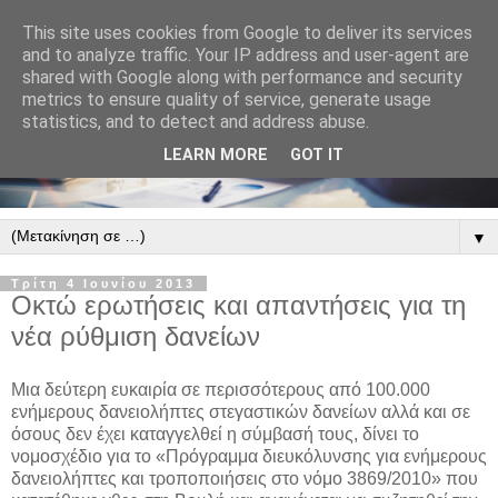
This site uses cookies from Google to deliver its services
and to analyze traffic. Your IP address and user-agent are
shared with Google along with performance and security
metrics to ensure quality of service, generate usage
statistics, and to detect and address abuse.
LEARN MORE
GOT IT
▼
Τρίτη 4 Ιουνίου 2013
Οκτώ ερωτήσεις και απαντήσεις για τη
νέα ρύθμιση δανείων
Μια δεύτερη ευκαιρία σε περισσότερους από 100.000
ενήμερους δανειολήπτες στεγαστικών δανείων αλλά και σε
όσους δεν έχει καταγγελθεί η σύμβασή τους, δίνει το
νομοσχέδιο για το «Πρόγραμμα διευκόλυνσης για ενήμερους
δανειολήπτες και τροποποιήσεις στο νόμο 3869/2010» που