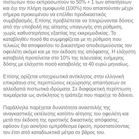
πιστωτών που εκπροσωπούν το 50% + 1 των απαιτήσεων
και όχι την πλήρη ομοφωνία (100%) που απαιτούνταν μέχρι
σήμερα προκειμένου να επέλθει προδικαστικός
συμβιβασμός. Επίσης προβλέπεται να πληρώνονται δόσεις
από την υποβολή της αίτησης υπαγωγής στη ρύθμιση,
χωρίς καθυστερήσεις εξαιτίας της εκκρεμοδικίας. Το
καταβληθέν ποσό θα συμψηφίζεται με τη ρύθμιση που
τελικώς θα αποφασίσει το Δικαστήριο αποδεσμεύοντας τον
οφειλέτη ακόμα και με την έκδοση της απόφασης. Η ελάχιστη
καταβολή προτείνεται στο 10% της τελευταίας ενήμερης
δόσης με ελάχιστο ποσό καταβολής τα 40 ευρώ μηνιαίως.
Επίσης ορίζεται υποχρεωτικά αντίκλητος στην ελληνική
επικράτεια στις περιπτώσεις εκχώρησης απαιτήσεων σε
αλλοδαπά πιστωτικά ιδρύματα. Σε διαφορετική περίπτωση
τεκμαίρεται ως αντίκλητος η τράπεζα που παρείχε το δάνειο.
Παράλληλα παρέχεται δυνατότητα αναστολής της
αναγκαστικής εκτέλεσης κατόπιν αίτησης του οφειλέτη και
μετά την έκδοση της οριστικής δικαστικής απόφασης,
εφόσον έχει ασκήσει εμπρόθεσμα έφεση, προστατεύοντας
τον έτσι από καταδιωκτικά μέτρα σε βάρος του.