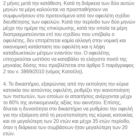
2 μήνες μετά την κατάθεση. Κατά τη διάρκεια των δύο αυτών
μηνών τα μέρη καλούνται να προσπαθήσουν να
συμφωνήσουν στο προτεινόμενο από τον οφειλέτη σχέδιο
διευθέτησης των οφειλών. Κατά την περίοδο των δύο μηνών
μέχρι την ημέρα της επικύρωσης, κατά την οποία τα μέρη
διαπραγματεύονται επί του σχεδίου που υπέβαλε ο
οφειλέτης, δεν επιτρέπεται καμία αλλαγή στην νομική και
οικονομική κατάσταση του οφειλέτη και η λήψη
καταδιωκτικών μέτρων εναντίον του. Ο οφειλέτης
υποχρεούται ωστόσο να καταβάλει το ελάχιστο ποσό της
μηνιαίας δόσης που προβλέπεται στο άρθρο 5 παράγραφος
2 του ν. 3869/2010 (νόμος Κατσέλη).
4. Το δικαστήριο, εξαιρώντας από την εκποίηση την κύρια
κατοικία του αιτούντος οφειλέτη, ρυθμίζει την ικανοποίηση
των πιστωτών, των οποίων οι απαιτήσεις ανέρχονται μέχρι
το 80% της αντικειμενικής αξίας του ακινήτου. Επίσης,
δίνεται η δυνατότητα στο δικαστήριο να ρυθμίσει την οφειλή
για την εξαίρεση από τη ρευστοποίηση της κύριας κατοικίας
και σε μεγαλύτερη των 20 ετών και μέχρι 35 ετών περίοδο,
όταν η διάρκεια των συμβάσεων ήταν μεγαλύτερη των 20
ετών.