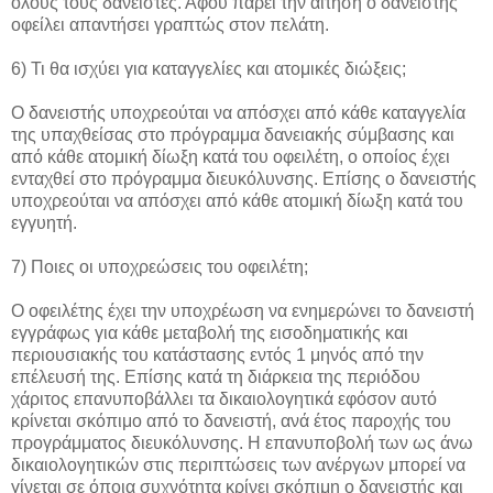
όλους τους δανειστές. Αφού πάρει την αίτηση ο δανειστής
οφείλει απαντήσει γραπτώς στον πελάτη.
6) Τι θα ισχύει για καταγγελίες και ατομικές διώξεις;
Ο δανειστής υποχρεούται να απόσχει από κάθε καταγγελία
της υπαχθείσας στο πρόγραμμα δανειακής σύμβασης και
από κάθε ατομική δίωξη κατά του οφειλέτη, ο οποίος έχει
ενταχθεί στο πρόγραμμα διευκόλυνσης. Επίσης ο δανειστής
υποχρεούται να απόσχει από κάθε ατομική δίωξη κατά του
εγγυητή.
7) Ποιες οι υποχρεώσεις του οφειλέτη;
Ο οφειλέτης έχει την υποχρέωση να ενημερώνει το δανειστή
εγγράφως για κάθε μεταβολή της εισοδηματικής και
περιουσιακής του κατάστασης εντός 1 μηνός από την
επέλευσή της. Επίσης κατά τη διάρκεια της περιόδου
χάριτος επανυποβάλλει τα δικαιολογητικά εφόσον αυτό
κρίνεται σκόπιμο από το δανειστή, ανά έτος παροχής του
προγράμματος διευκόλυνσης. Η επανυποβολή των ως άνω
δικαιολογητικών στις περιπτώσεις των ανέργων μπορεί να
γίνεται σε όποια συχνότητα κρίνει σκόπιμη ο δανειστής και