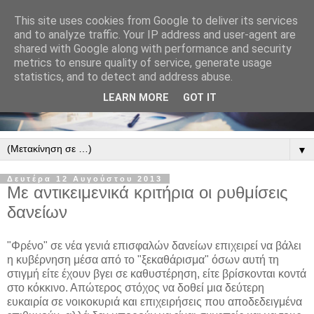
This site uses cookies from Google to deliver its services
and to analyze traffic. Your IP address and user-agent are
shared with Google along with performance and security
metrics to ensure quality of service, generate usage
statistics, and to detect and address abuse.
LEARN MORE
GOT IT
▼
Δευτέρα 12 Αυγούστου 2013
Με αντικειμενικά κριτήρια οι ρυθμίσεις
δανείων
"Φρένο" σε νέα γενιά επισφαλών δανείων επιχειρεί να βάλει
η κυβέρνηση μέσα από το "ξεκαθάρισμα" όσων αυτή τη
στιγμή είτε έχουν βγει σε καθυστέρηση, είτε βρίσκονται κοντά
στο κόκκινο. Απώτερος στόχος να δοθεί μια δεύτερη
ευκαιρία σε νοικοκυριά και επιχειρήσεις που αποδεδειγμένα