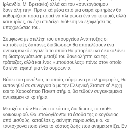
Ιρλανδία, Μ. Βρετανία) αλλά και του «συνεργάσιμου
δανειολήπτη». Πρακτικά μέσα από μια σειρά κριτηρίων θα
καθορίζεται πόσα μπορεί να πληρώσει ένα νοικοκυριό, αλλά
και κυρίως, αν έχει επιδείξει διάθεση να εξοφλήσει τις
υποχρεώσεις του.
Σύμφωνα με στελέχη του υπουργείου Ανάπτυξης οι
«αποδεκτές δαπάνες διαβίωσης» θα αποτελέσουν ένα
αντικειμενικό εργαλείο το οποίο θα μπορέσει να διευκολύνει
τη διαπραγμάτευση μεταξύ του δανειολήπτη και της
τράπεζας, αλλά και ένας «μπούσουλας» πάνω στον οποίο
θα είναι εφικτή μια νέα συμφωνία.
Βάσει του μοντέλου, το οποίο, σύμφωνα με πληροφορίες, θα
εκπονηθεί σε συνεργασία με την Ελληνική Στατιστική Αρχή
και το Χαροκόπειο Πανεπιστήμιο, θα τεθούν συγκεκριμένα
αντικειμενικά κριτήρια.
Μεταξύ αυτών θα είναι το κόστος διαβίωσης του κάθε
νοικοκυριού. Θα υπολογίζονται τα έσοδα της οικογένειας
από μισθούς, καταθέσεις, ακίνητη περιουσία, κ.ά. και
ταυτόχρονα ποιο είναι το κόστος ζωής που αντιμετωπίζει. Εν