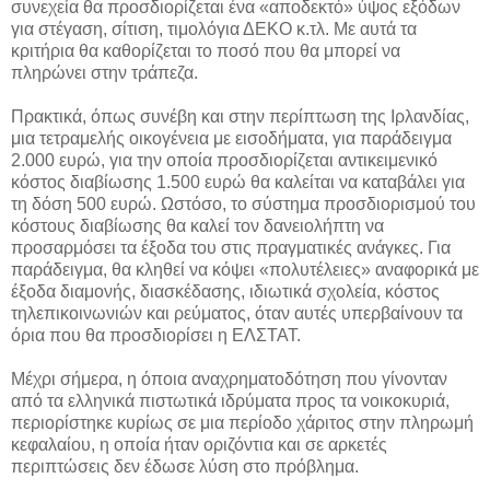
συνεχεία θα προσδιορίζεται ένα «αποδεκτό» ύψος εξόδων
για στέγαση, σίτιση, τιμολόγια ΔΕΚΟ κ.τλ. Με αυτά τα
κριτήρια θα καθορίζεται το ποσό που θα μπορεί να
πληρώνει στην τράπεζα.
Πρακτικά, όπως συνέβη και στην περίπτωση της Ιρλανδίας,
μια τετραμελής οικογένεια με εισοδήματα, για παράδειγμα
2.000 ευρώ, για την οποία προσδιορίζεται αντικειμενικό
κόστος διαβίωσης 1.500 ευρώ θα καλείται να καταβάλει για
τη δόση 500 ευρώ. Ωστόσο, το σύστημα προσδιορισμού του
κόστους διαβίωσης θα καλεί τον δανειολήπτη να
προσαρμόσει τα έξοδα του στις πραγματικές ανάγκες. Για
παράδειγμα, θα κληθεί να κόψει «πολυτέλειες» αναφορικά με
έξοδα διαμονής, διασκέδασης, ιδιωτικά σχολεία, κόστος
τηλεπικοινωνιών και ρεύματος, όταν αυτές υπερβαίνουν τα
όρια που θα προσδιορίσει η ΕΛΣΤΑΤ.
Μέχρι σήμερα, η όποια αναχρηματοδότηση που γίνονταν
από τα ελληνικά πιστωτικά ιδρύματα προς τα νοικοκυριά,
περιορίστηκε κυρίως σε μια περίοδο χάριτος στην πληρωμή
κεφαλαίου, η οποία ήταν οριζόντια και σε αρκετές
περιπτώσεις δεν έδωσε λύση στο πρόβλημα.