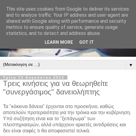
This site uses cookies from Google to deliver its services
and to analyze traffic. Your IP address and user-agent are
shared with Google along with performance and security
metrics to ensure quality of service, generate usage
statistics, and to detect and address abuse.
LEARN MORE
GOT IT
▼
Τρίτη 13 Αυγούστου 2013
Τρεις κινήσεις για να θεωρηθείτε
"συνεργάσιμος" δανειολήπτης
Τα "κόκκινα δάνεια" έρχονται στο προσκήνιο, καθώς
αποτελούν προτεραιότητα για την τρόικα και την κυβέρνηση.
Υπό συζήτηση είναι και το "ξεπάγωμα" των
πλειστηριασμών, αλλά υπάρχουν αρκετές αντιδράσεις και
δεν είναι σαφές τι θα αποφασιστεί τελικά.