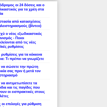
δρομος οι 24 δόσεις και ο
ικαστικός για τα χρέη στα
ία
στασία από κατασχέσεις
πλειστηριασμούς (βίντεο)
σχύ ο νέος εξωδικαστικός
νισμός - Ποιοι
λείονται από τις νέες
ϊκές ρυθμίσεις
 ρυθμίσεις για τα κόκκινα
ια: Τι πρέπει να γνωρίζετε
 να σώσετε την πρώτη
ικία σας πριν ή μετά τον
ιστηριασμό
να αντιμετωπίσετε τα
δια και τις παγίδες που
ουν οι εισπρακτικές στους
λέτες
 οι επιλογές για ρύθμιση