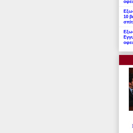
οφε
Εξωδ
10 β
σπίτ
Εξωδ
Εγγυ
οφει