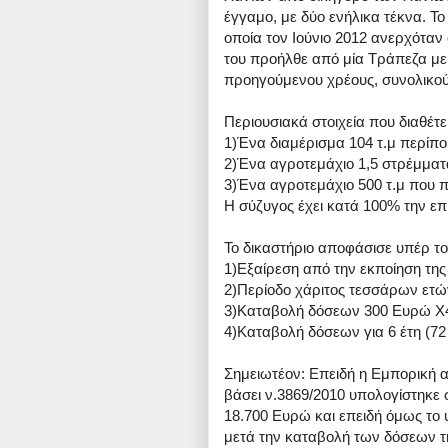
έγγαμο, με δύο ενήλικα τέκνα. Το
οποία τον Ιούνιο 2012 ανερχόταν 
του προήλθε από μία Τράπεζα με 
προηγούμενου χρέους, συνολικού
Περιουσιακά στοιχεία που διαθέτει
1)Ένα διαμέρισμα 104 τ.μ περίπο
2)Ένα αγροτεμάχιο 1,5 στρέμματ
3)Ένα αγροτεμάχιο 500 τ.μ που π
Η σύζυγος έχει κατά 100% την επ
Το δικαστήριο αποφάσισε υπέρ το
1)Εξαίρεση από την εκποίηση της 
2)Περίοδο χάριτος τεσσάρων ετώ
3)Καταβολή δόσεων 300 Ευρώ Χ
4)Καταβολή δόσεων για 6 έτη (7
Σημειωτέον: Eπειδή η Εμπορική α
βάσει ν.3869/2010 υπολογίστηκε 
18.700 Ευρώ και επειδή όμως το 
μετά την καταβολή των δόσεων της