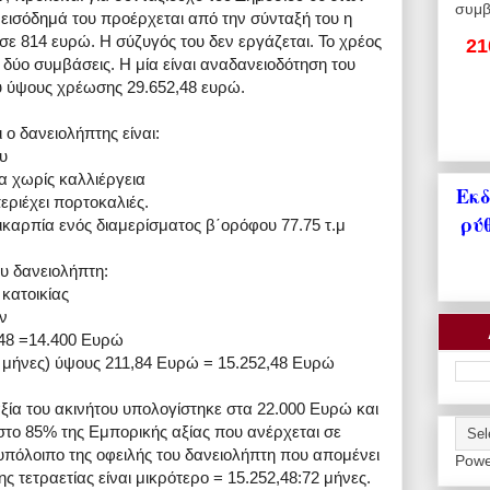
συμβ
 εισόδημά του προέρχεται από την σύνταξή του η
σε 814 ευρώ. Η σύζυγός του δεν εργάζεται. Το χρέος
21
δύο συμβάσεις. Η μία είναι αναδανειοδότηση του
 ύψους χρέωσης 29.652,48 ευρώ.
 ο δανειολήπτης είναι:
υ
α χωρίς καλλιέργεια
Εκδ
εριέχει πορτοκαλιές.
ρύ
ικαρπία ενός διαμερίσματος β΄ορόφου 77.75 τ.μ
υ δανειολήπτη:
κατοικίας
ν
48 =14.400 Ευρώ
2 μήνες) ύψους 211,84 Ευρώ = 15.252,48 Ευρώ
ξία του ακινήτου υπολογίστηκε στα 22.000 Ευρώ και
στο 85% της Εμπορικής αξίας που ανέρχεται σε
υπόλοιπο της οφειλής του δανειολήπτη που απομένει
Powe
 τετραετίας είναι μικρότερο = 15.252,48:72 μήνες.