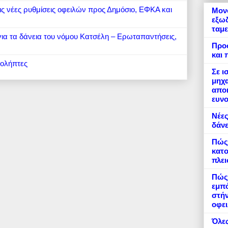
 τις νέες ρυθμίσεις οφειλών προς Δημόσιο, ΕΦΚΑ και
Μονό
εξωδ
ταμε
 για τα δάνεια του νόμου Κατσέλη – Ερωταπαντήσεις,
Προ
και 
ιολήπτες
Σε ι
μηχα
αποκ
ευνο
Νέες
δάνε
Πώς
κατο
πλε
Πώς 
εμπό
στήν
οφει
Όλες