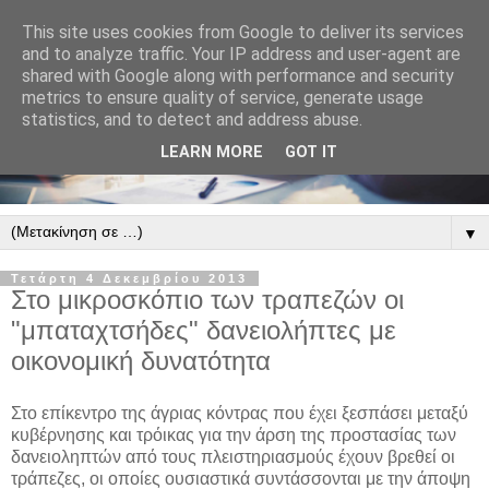
This site uses cookies from Google to deliver its services
and to analyze traffic. Your IP address and user-agent are
shared with Google along with performance and security
metrics to ensure quality of service, generate usage
statistics, and to detect and address abuse.
LEARN MORE
GOT IT
▼
Τετάρτη 4 Δεκεμβρίου 2013
Στο μικροσκόπιο των τραπεζών οι
"μπαταχτσήδες" δανειολήπτες με
οικονομική δυνατότητα
Στο επίκεντρο της άγριας κόντρας που έχει ξεσπάσει μεταξύ
κυβέρνησης και τρόικας για την άρση της προστασίας των
δανειοληπτών από τους πλειστηριασμούς έχουν βρεθεί οι
τράπεζες, οι οποίες ουσιαστικά συντάσσονται με την άποψη