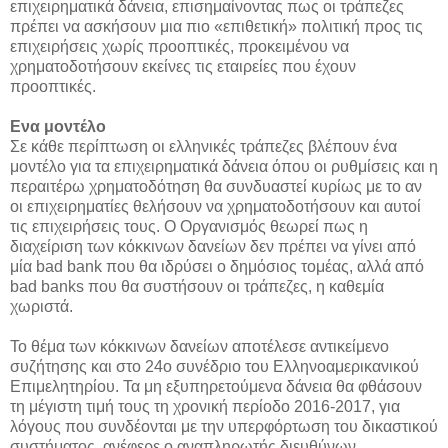
επιχειρηματικά δάνεια, επισημαίνοντας πως οι τράπεζες
πρέπει να ασκήσουν μια πιο «επιθετική» πολιτική προς τις
επιχειρήσεις χωρίς προοπτικές, προκειμένου να
χρηματοδοτήσουν εκείνες τις εταιρείες που έχουν
προοπτικές.
Ενα μοντέλο
Σε κάθε περίπτωση οι ελληνικές τράπεζες βλέπουν ένα
μοντέλο για τα επιχειρηματικά δάνεια όπου οι ρυθμίσεις και η
περαιτέρω χρηματοδότηση θα συνδυαστεί κυρίως με το αν
οι επιχειρηματίες θελήσουν να χρηματοδοτήσουν και αυτοί
τις επιχειρήσεις τους. Ο Οργανισμός θεωρεί πως η
διαχείριση των κόκκινων δανείων δεν πρέπει να γίνει από
μία bad bank που θα ιδρύσει ο δημόσιος τομέας, αλλά από
bad banks που θα συστήσουν οι τράπεζες, η καθεμία
χωριστά.
Το θέμα των κόκκινων δανείων αποτέλεσε αντικείμενο
συζήτησης και στο 24ο συνέδριο του Ελληνοαμερικανικού
Επιμελητηρίου. Τα μη εξυπηρετούμενα δάνεια θα φθάσουν
τη μέγιστη τιμή τους τη χρονική περίοδο 2016-2017, για
λόγους που συνδέονται με την υπερφόρτωση του δικαστικού
συστήματος, ανέφερε ο αναπληρωτής διευθύνων