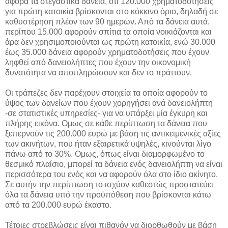
αφορά τα στεγαστικά δάνεια, ότι 120.000 χρηματοδοτήσεις
για πρώτη κατοικία βρίσκονται στο κόκκινο όριο, δηλαδή σε
καθυστέρηση πλέον των 90 ημερών. Από τα δάνεια αυτά,
περίπου 15.000 αφορούν σπίτια τα οποία νοικιάζονται και
άρα δεν χρησιμοποιούνται ως πρώτη κατοικία, ενώ 30.000
έως 35.000 δάνεια αφορούν χρηματοδοτήσεις που έχουν
ληφθεί από δανειολήπτες που έχουν την οικονομική
δυνατότητα να αποπληρώσουν και δεν το πράττουν.
Οι τράπεζες δεν παρέχουν στοιχεία τα οποία αφορούν το
ύψος των δανείων που έχουν χορηγήσει ανά δανειολήπτη
-σε στατιστικές υπηρεσίες- για να υπάρξει μία έγκυρη και
πλήρης εικόνα. Ομως σε κάθε περίπτωση τα δάνεια που
ξεπερνούν τις 200.000 ευρώ με βάση τις αντικειμενικές αξίες
των ακινήτων, που ήταν εξαιρετικά υψηλές, κινούνται λίγο
πάνω από το 30%. Ομως, όπως είναι διαμορφωμένο το
θεσμικό πλαίσιο, μπορεί τα δάνεια ενός δανειολήπτη να είναι
περισσότερα του ενός και να αφορούν όλα στο ίδιο ακίνητο.
Σε αυτήν την περίπτωση το ισχύον καθεστώς προστατεύει
όλα τα δάνεια υπό την προϋπόθεση που βρίσκονται κάτω
από τα 200.000 ευρώ έκαστο.
Τέτοιες στρεβλώσεις είναι πιθανόν να διορθωθούν με βάση