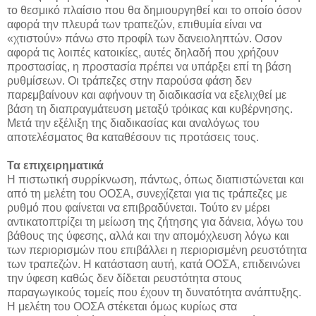
το θεσμικό πλαίσιο που θα δημιουργηθεί και το οποίο όσον
αφορά την πλευρά των τραπεζών, επιθυμία είναι να
«χτιστούν» πάνω στο προφίλ των δανειοληπτών. Οσον
αφορά τις λοιπές κατοικίες, αυτές δηλαδή που χρήζουν
προστασίας, η προστασία πρέπει να υπάρξει επί τη βάση
ρυθμίσεων. Οι τράπεζες στην παρούσα φάση δεν
παρεμβαίνουν και αφήνουν τη διαδικασία να εξελιχθεί με
βάση τη διαπραγμάτευση μεταξύ τρόικας και κυβέρνησης.
Μετά την εξέλιξη της διαδικασίας και αναλόγως του
αποτελέσματος θα καταθέσουν τις προτάσεις τους.
Τα επιχειρηματικά
Η πιστωτική συρρίκνωση, πάντως, όπως διαπιστώνεται και
από τη μελέτη του ΟΟΣΑ, συνεχίζεται για τις τράπεζες με
ρυθμό που φαίνεται να επιβραδύνεται. Τούτο εν μέρει
αντικατοπτρίζει τη μείωση της ζήτησης για δάνεια, λόγω του
βάθους της ύφεσης, αλλά και την απομόχλευση λόγω και
των περιορισμών που επιβάλλει η περιορισμένη ρευστότητα
των τραπεζών. Η κατάσταση αυτή, κατά ΟΟΣΑ, επιδεινώνει
την ύφεση καθώς δεν δίδεται ρευστότητα στους
παραγωγικούς τομείς που έχουν τη δυνατότητα ανάπτυξης.
Η μελέτη του ΟΟΣΑ στέκεται όμως κυρίως στα