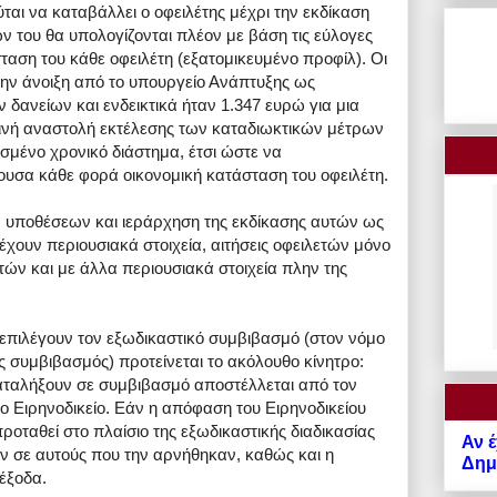
ύται να καταβάλλει ο οφειλέτης μέχρι την εκδίκαση
ν του θα υπολογίζονται πλέον με βάση τις εύλογες
ταση του κάθε οφειλέτη (εξατομικευμένο προφίλ). Οι
την άνοιξη από το υπουργείο Ανάπτυξης ως
 δανείων και ενδεικτικά ήταν 1.347 ευρώ για μια
ινή αναστολή εκτέλεσης των καταδιωκτικών μέτρων
ισμένο χρονικό διάστημα, έτσι ώστε να
ουσα κάθε φορά οικονομική κατάσταση του οφειλέτη.
ν υποθέσεων και ιεράρχηση της εκδίκασης αυτών ως
 έχουν περιουσιακά στοιχεία, αιτήσεις οφειλετών μόνο
λετών και με άλλα περιουσιακά στοιχεία πλην της
 επιλέγουν τον εξωδικαστικό συμβιβασμό (στον νόμο
 συμβιβασμός) προτείνεται το ακόλουθο κίνητρο:
καταλήξουν σε συμβιβασμό αποστέλλεται από τον
ο Ειρηνοδικείο. Εάν η απόφαση του Ειρηνοδικείου
προταθεί στο πλαίσιο της εξωδικαστικής διαδικασίας
Αν έ
 σε αυτούς που την αρνήθηκαν, καθώς και η
Δημό
έξοδα.