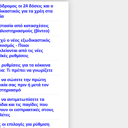
δρομος οι 24 δόσεις και ο
ικαστικός για τα χρέη στα
ία
στασία από κατασχέσεις
πλειστηριασμούς (βίντεο)
σχύ ο νέος εξωδικαστικός
νισμός - Ποιοι
λείονται από τις νέες
ϊκές ρυθμίσεις
 ρυθμίσεις για τα κόκκινα
ια: Τι πρέπει να γνωρίζετε
 να σώσετε την πρώτη
ικία σας πριν ή μετά τον
ιστηριασμό
να αντιμετωπίσετε τα
δια και τις παγίδες που
ουν οι εισπρακτικές στους
λέτες
 οι επιλογές για ρύθμιση