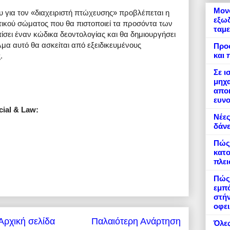
Μονό
ου για τον «διαχειριστή πτώχευσης» προβλέπεται η
εξωδ
τικού σώματος που θα πιστοποιεί τα προσόντα των
ταμε
ίσει έναν κώδικα δεοντολογίας και θα δημιουργήσει
μα αυτό θα ασκείται από εξειδικευμένους
Προ
και 
.
Σε ι
μηχα
αποκ
ευνο
cial & Law:
Νέες
δάνε
Πώς
κατο
πλε
Πώς 
εμπό
στήν
οφει
Αρχική σελίδα
Παλαιότερη Ανάρτηση
Όλες