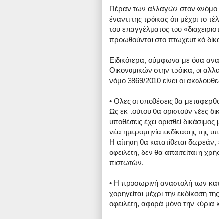
Πέραν των αλλαγών στον «νόμο Κ
έναντι της τρόικας ότι μέχρι το τ
του επαγγέλματος του «διαχειρι
προωθούνται στο πτωχευτικό δίκα
Ειδικότερα, σύμφωνα με όσα ανα
Οικονομικών στην τρόικα, οι αλλ
νόμο 3869/2010 είναι οι ακόλουθε
• Ολες οι υποθέσεις θα μεταφερθ
Ως εκ τούτου θα οριστούν νέες δικ
υποθέσεις έχει ορισθεί δικάσιμος
νέα ημερομηνία εκδίκασης της υπό
Η αίτηση θα κατατίθεται δωρεάν
οφειλέτη, δεν θα απαιτείται η χρ
πιστωτών.
• Η προσωρινή αναστολή των κατ
χορηγείται μέχρι την εκδίκαση τη
οφειλέτη, αφορά μόνο την κύρια κ