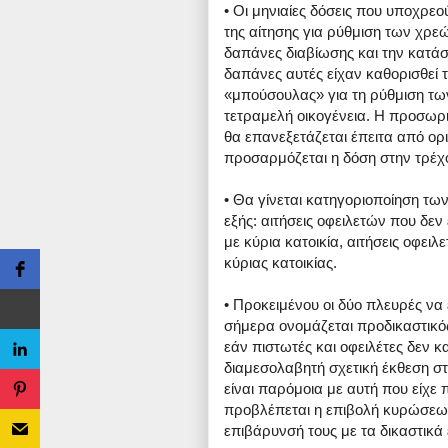
• Οι μηνιαίες δόσεις που υποχρεο
της αίτησης για ρύθμιση των χρεώ
δαπάνες διαβίωσης και την κατάσ
δαπάνες αυτές είχαν καθορισθεί 
«μπούσουλας» για τη ρύθμιση των
τετραμελή οικογένεια. Η προσωρ
θα επανεξετάζεται έπειτα από ορ
προσαρμόζεται η δόση στην τρέχ
• Θα γίνεται κατηγοριοποίηση τω
εξής: αιτήσεις οφειλετών που δεν
με κύρια κατοικία, αιτήσεις οφει
κύριας κατοικίας.
• Προκειμένου οι δύο πλευρές να
σήμερα ονομάζεται προδικαστικός
εάν πιστωτές και οφειλέτες δεν 
διαμεσολαβητή σχετική έκθεση στ
είναι παρόμοια με αυτή που είχε 
προβλέπεται η επιβολή κυρώσεων
επιβάρυνσή τους με τα δικαστικά 