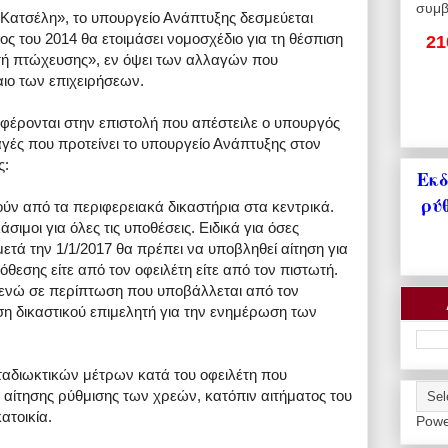
συμβ
ατσέλη», το υπουργείο Ανάπτυξης δεσμεύεται
έλος του 2014 θα ετοιμάσει νομοσχέδιο για τη θέσπιση
21
στή πτώχευσης», εν όψει των αλλαγών που
ιο των επιχειρήσεων.
φέρονται στην επιστολή που απέστειλε ο υπουργός
αγές που προτείνει το υπουργείο Ανάπτυξης στον
ς:
Εκδ
ρύ
ούν από τα περιφερειακά δικαστήρια στα κεντρικά.
άσιμοι για όλες τις υποθέσεις. Ειδικά για όσες
 μετά την 1/1/2017 θα πρέπει να υποβληθεί αίτηση για
θεσης είτε από τον οφειλέτη είτε από τον πιστωτή.
, ενώ σε περίπτωση που υποβάλλεται από τον
ήση δικαστικού επιμελητή για την ενημέρωση των
αδιωκτικών μέτρων κατά του οφειλέτη που
ς αίτησης ρύθμισης των χρεών, κατόπιν αιτήματος του
ατοικία.
Powe