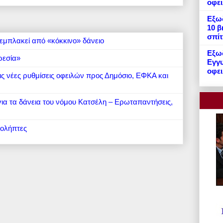
οφε
Εξωδ
10 β
σπίτ
εμπλακεί από «κόκκινο» δάνειο
Εξωδ
ρεσία»
Εγγυ
οφει
 τις νέες ρυθμίσεις οφειλών προς Δημόσιο, ΕΦΚΑ και
 για τα δάνεια του νόμου Κατσέλη – Ερωταπαντήσεις,
ιολήπτες