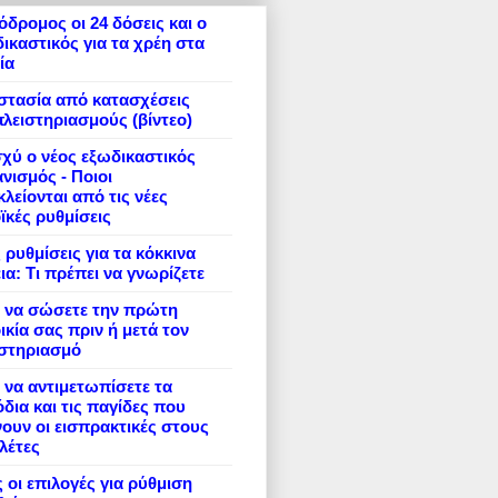
δρομος οι 24 δόσεις και ο
ικαστικός για τα χρέη στα
ία
στασία από κατασχέσεις
πλειστηριασμούς (βίντεο)
σχύ ο νέος εξωδικαστικός
νισμός - Ποιοι
λείονται από τις νέες
ϊκές ρυθμίσεις
 ρυθμίσεις για τα κόκκινα
ια: Τι πρέπει να γνωρίζετε
 να σώσετε την πρώτη
ικία σας πριν ή μετά τον
ιστηριασμό
να αντιμετωπίσετε τα
δια και τις παγίδες που
ουν οι εισπρακτικές στους
λέτες
 οι επιλογές για ρύθμιση