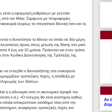
ς είναι η εφαρμογή ρυθμίσεων με γενναία
ς από τον Μάιο. Σύμφωνα με πληροφορίες
ικοκυριά (κυρίως τα στεγαστικά δάνεια) όσο και τις
νεται η δυνατότητα το δάνειο να σπάει σε δύο μέρη:
ελκυστικούς όρους όπως μείωση της δόσης στο μισό
από 4 έως και 10 χρόνια. Πρόκειται για έναν τρόπο
 στον Κώδικα Δεοντολογίας της Τράπεζας της
 να ενταχθεί ο δανειολήπτης στα επικείμενα
γραμμίζουν τραπεζικές πηγές, η απόδειξη με
ς πληρωμής των δόσεων.
λία ή η αδυναμία από το οικονομικό προφίλ του
ακίνητη κ.ά.). «Ο έλεγχος θα είναι αυστηρός καθώς
Αν έ
 οι οποίοι αποκρύπτουν εισόδημα τόσο από την
Δημό
 σύστημα», αναφέρουν τραπεζικές πηγές και