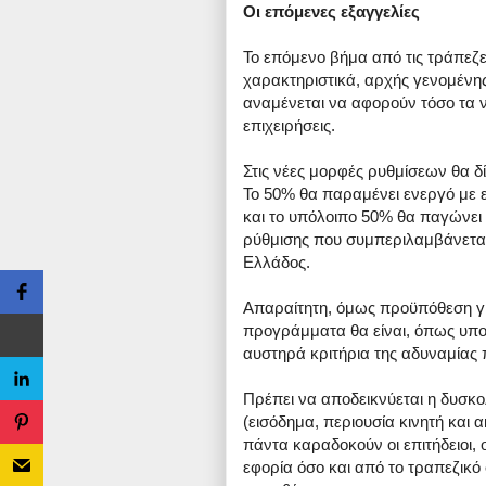
Οι επόμενες εξαγγελίες
Το επόμενο βήμα από τις τράπεζε
χαρακτηριστικά, αρχής γενομένη
αναμένεται να αφορούν τόσο τα νο
επιχειρήσεις.
Στις νέες μορφές ρυθμίσεων θα δί
Το 50% θα παραμένει ενεργό με 
και το υπόλοιπο 50% θα παγώνει 
ρύθμισης που συμπεριλαμβάνεται
Ελλάδος.
Απαραίτητη, όμως προϋπόθεση για
προγράμματα θα είναι, όπως υπο
αυστηρά κριτήρια της αδυναμία
Πρέπει να αποδεικνύεται η δυσκο
(εισόδημα, περιουσία κινητή και 
πάντα καραδοκούν οι επιτήδειοι,
εφορία όσο και από το τραπεζικό