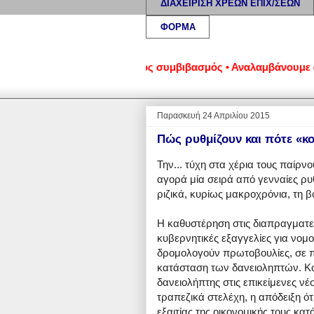
ΔΙΑΧΕΙΡΙΣΗ ΧΡΕΩΝ ΕΠΙΧ/ΣΕΩΝ
ΦΟΡΜΑ
ιρήσεων - Εξωδικαστικός συμβιβασμός • Αναλαμβάνουμε αιτήσει
Παρασκευή 24 Απριλίου 2015
Πώς ρυθμίζουν και πότε «κ
Την... τύχη στα χέρια τους παίρνο
αγορά μία σειρά από γενναίες ρυ
ριζικά, κυρίως μακροχρόνια, τη 
Η καθυστέρηση στις διαπραγματεύ
κυβερνητικές εξαγγελίες για νομο
δρομολογούν πρωτοβουλίες, σε π
κατάσταση των δανειοληπτών.
Κο
δανειολήπτης στις επικείμενες νέ
τραπεζικά στελέχη, η απόδειξη ό
εξαιτίας της οικονομικής τους 