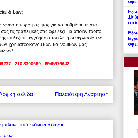
οφε
Εξωδ
cial & Law:
10 β
σπίτ
ινωνήστε τώρα μαζί μας για να ρυθμίσουμε στα
 σας τις τραπεζικές σας οφειλές! Για όποιον τρόπο
Εξωδ
σης επιλέξετε, εγγύηση αποτελεί η συνεργασία των
Εγγυ
οφει
ρων χρηματοοικονομικών και νομικών μας
ούλων!
09237 - 210.3300660
-
6945976642
Αρχική σελίδα
Παλαιότερη Ανάρτηση
εμπλακεί από «κόκκινο» δάνειο
ρεσία»