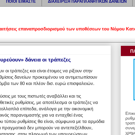
ΠΟΙΟΙ ΕΙΜΑΣΤΕ
ΔΙΑΧΕΙΡΙΣΗ ΠΑΡΑΠΛΑΝΗΤΙΚΩΝ ΔΑΝΕΙΩΝ
ς επαναπροσδιορισμού των υποθέσεων του Νόμου Κατσέλη • Εξειδ
Π
ουρεύουν» δάνεια οι τράπεζες
υν οι τράπεζες και είναι έτοιμες να ρίξουν στην
θμίσεις δανείων προκειμένου να αντιμετωπίσουν
βόμβα των 80 και πλέον δισ. ευρώ επισφαλειών.
σεις με τους πιστωτές αναβάλλει και τις
θετικές ρυθμίσεις, με αποτέλεσμα οι τράπεζες να
ολλαπλά επίπεδα, ανάλογα με την οικονομική
Επικ
ινός παρανομαστής για να ενταχθεί ένας
ρυθμ
ου τύπου ρυθμίσεις θα είναι, σύμφωνα με τα αρμόδια
τραπ
τι πραγματικά δεν μπορούν να αντεπεξέλθουν,
συνε
χρημ
κατάστασης, στην πληρωμή των υποχρεώσεων.