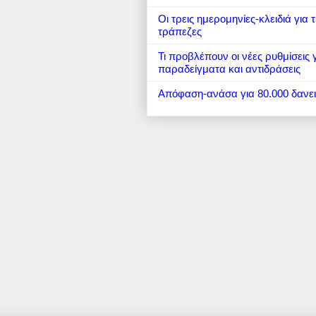
Οι τρεις ημερομηνίες-κλειδιά για
τράπεζες
Τι προβλέπουν οι νέες ρυθμίσεις
παραδείγματα και αντιδράσεις
Απόφαση-ανάσα για 80.000 δανε