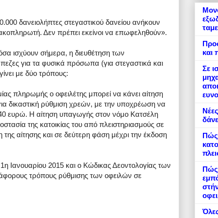
Μονό
εξωδ
20.000 δανειολήπτες στεγαστικού δανείου ανήκουν
ταμε
κακοπληρωτή. Δεν πρέπει εκείνοι να επωφεληθούν».
Προ
και 
σα ισχύουν σήμερα, η διευθέτηση των
εζες για τα φυσικά πρόσωπα (για στεγαστικά και
Σε ι
ίνει με δύο τρόπους:
μηχα
αποκ
ίας πληρωμής ο οφειλέτης μπορεί να κάνει αίτηση
ευνο
ια δικαστική ρύθμιση χρεών, με την υποχρέωση να
Νέες
 40 ευρώ. Η αίτηση υπαγωγής στον νόμο Κατσέλη
δάνε
ροστασία της κατοικίας του από πλειστηριασμούς σε
της αίτησης και σε δεύτερη φάση μέχρι την έκδοση
Πώς
κατο
πλε
 1η Ιανουαρίου 2015 και ο Κώδικας Δεοντολογίας των
Πώς 
ιάφορους τρόπους ρύθμισης των οφειλών σε
εμπό
στήν
οφει
Όλες