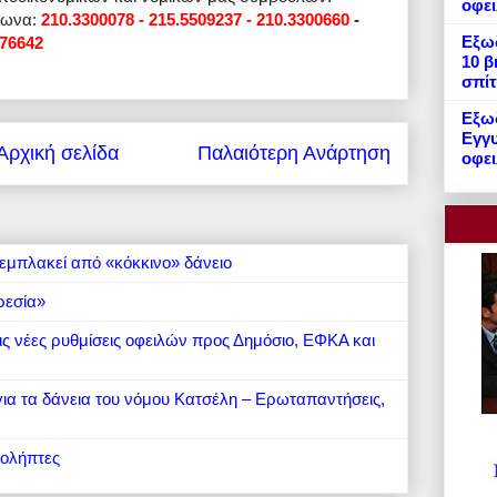
οφε
φωνα:
210.3300078 - 215.5509237 - 210.3300660
-
Εξωδ
76642
10 β
σπίτ
Εξωδ
Εγγυ
Αρχική σελίδα
Παλαιότερη Ανάρτηση
οφει
εμπλακεί από «κόκκινο» δάνειο
ρεσία»
 τις νέες ρυθμίσεις οφειλών προς Δημόσιο, ΕΦΚΑ και
 για τα δάνεια του νόμου Κατσέλη – Ερωταπαντήσεις,
ιολήπτες