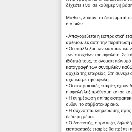
δέχεστε είναι σε καθημερινή βάση
Μάθετε, λοιπόν, τα δικαιώματά σ
εταιριών.
• Απαγορεύεται η εισπρακτική ετ
αριθμού. Σε αυτή την περίπτωση 
• Οι υπάλληλοι των εισπρακτικώ
των στοιχείων του οφειλέτη. Σε 
ιδιότητά τους, το ονοματεπώνυμό 
καταγραφή των συνομιλιών καθώς
αρχεία της εταιρείας. Στη συνέ
σχετικά με την οφειλή.
• Οι εισπρακτικές εταιρίες έχου
η οφειλή ληξιπρόθεσμη και σε κα
• Η ενημέρωση απ’ τις εισπρακτικέ
ουδενί το σαββατοκύριακο.
• Η συχνότητα ενημέρωσης προς τ
δεύτερη μέρα.
• Ο δανειστής, η τράπεζα, δηλαδή,
εισπρακτικές εταιρίες θα πρέπει 