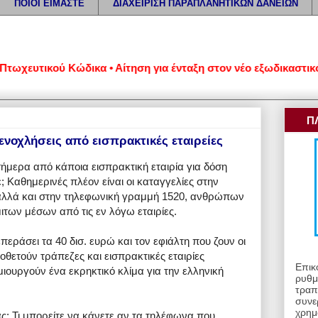
ΠΟΙΟΙ ΕΙΜΑΣΤΕ
ΔΙΑΧΕΙΡΙΣΗ ΠΑΡΑΠΛΑΝΗΤΙΚΩΝ ΔΑΝΕΙΩΝ
ευτικού Κώδικα • Αίτηση για ένταξη στον νέο εξωδικαστικό μηχ
Π
ενοχλήσεις από εισπρακτικές εταιρείες
μερα από κάποια εισπρακτική εταιρία για δόση
 Καθημερινές πλέον είναι οι καταγγελίες στην
αλλά και στην τηλεφωνική γραμμή 1520, ανθρώπων
των μέσων από τις εν λόγω εταιρίες.
περάσει τα 40 δισ. ευρώ και τον εφιάλτη που ζουν οι
ιοθετούν τράπεζες και εισπρακτικές εταιρίες
Επικ
μιουργούν ένα εκρηκτικό κλίμα για την ελληνική
ρυθμ
τραπ
συνε
χρημ
ας; Τι μπορείτε να κάνετε αν τα τηλέφωνα που