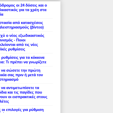
δρομος οι 24 δόσεις και ο
ικαστικός για τα χρέη στα
ία
στασία από κατασχέσεις
πλειστηριασμούς (βίντεο)
σχύ ο νέος εξωδικαστικός
νισμός - Ποιοι
λείονται από τις νέες
ϊκές ρυθμίσεις
 ρυθμίσεις για τα κόκκινα
ια: Τι πρέπει να γνωρίζετε
 να σώσετε την πρώτη
ικία σας πριν ή μετά τον
ιστηριασμό
να αντιμετωπίσετε τα
δια και τις παγίδες που
ουν οι εισπρακτικές στους
λέτες
 οι επιλογές για ρύθμιση