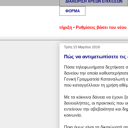
ΔΙΑΧΕΙΡΙΣΗ ΧΡΕΩΝ ΕΠΙΧ/ΣΕΩΝ
ΦΟΡΜΑ
ατοικίας: Νομική υποστήριξη • Ρυθμίσεις βάσει του νέου Πτωχ
Τρίτη 15 Μαρτίου 2016
Πώς να αντιμετωπίσετε τις 
Πόσα τηλεφωνήματα δεχτήκατε σή
δανείου την οποία καθυστερήσατε;
Γενική Γραμματεία Καταναλωτή 
που καταγγέλλουν τη χρήση αθέμι
Με τα κόκκινα δάνεια να έχουν ξε
δανειολήπτες, οι πρακτικές που υ
εντείνουν την αβεβαιότητα και δη
κοινωνία.
Ποια όμως είναι τα δικαιώματά σ