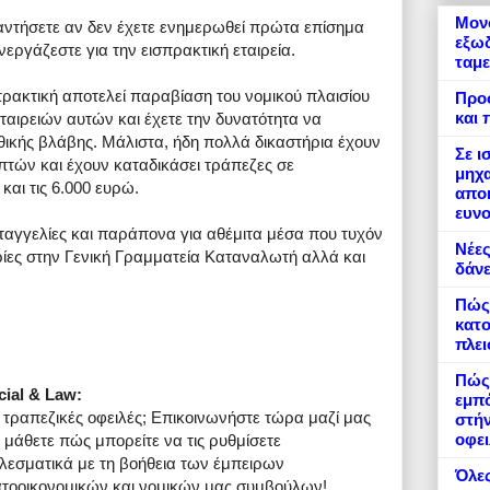
Μονό
αντήσετε αν δεν έχετε ενημερωθεί πρώτα επίσημα
εξωδ
εργάζεστε για την εισπρακτική εταιρεία.
ταμε
ρακτική αποτελεί παραβίαση του νομικού πλαισίου
Προ
και 
εταιρειών αυτών και έχετε την δυνατότητα να
θικής βλάβης. Μάλιστα, ήδη πολλά δικαστήρια έχουν
Σε ι
πτών και έχουν καταδικάσει τράπεζες σε
μηχα
και τις 6.000 ευρώ.
αποκ
ευνο
ταγγελίες και παράπονα για αθέμιτα μέσα που τυχόν
Νέες
ρίες στην Γενική Γραμματεία Καταναλωτή αλλά και
δάνε
Πώς
κατο
πλε
Πώς 
cial & Law:
εμπό
 τραπεζικές οφειλές; Επικοινωνήστε τώρα μαζί μας
στήν
οφει
α μάθετε πώς μπορείτε να τις ρυθμίσετε
λεσματικά με τη βοήθεια των έμπειρων
Όλες
τοοικονομικών και νομικών μας συμβούλων!