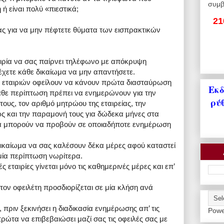
συμβ
 ή είναι πολύ «πιεστικά;
21
ας για να μην πέφτετε θύματα των εισπρακτικών
αιρία να σας παίρνει τηλέφωνο με απόκρυψη
έχετε κάθε δικαίωμα να μην απαντήσετε.
ν εταιριών οφείλουν να κάνουν πρώτα διασταύρωση
Εκδ
κάθε περίπτωση πρέπει να ενημερώνουν για την
ρύ
τους, τον αριθμό μητρώου της εταιρείας, την
 και την παραμονή τους για δώδεκα μήνες στα
χεια μπορούν να προβούν σε οποιαδήποτε ενημέρωση
ν δικαίωμα να σας καλέσουν δέκα μέρες αφού καταστεί
μία περίπτωση νωρίτερα.
ς εταιρίες γίνεται μόνο τις καθημερινές μέρες και επ’
ον οφειλέτη προσδιορίζεται σε μία κλήση ανά
 πριν ξεκινήσει η διαδικασία ενημέρωσης απ’ τις
Powe
πρώτα να επιβεβαιώσει μαζί σας τις οφειλές σας με