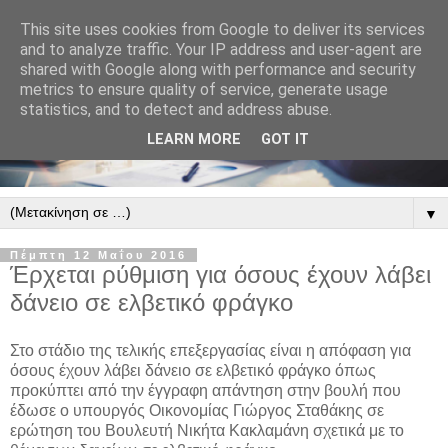
This site uses cookies from Google to deliver its services
and to analyze traffic. Your IP address and user-agent are
shared with Google along with performance and security
metrics to ensure quality of service, generate usage
statistics, and to detect and address abuse.
LEARN MORE
GOT IT
▼
Πέμπτη 12 Μαΐου 2016
Έρχεται ρύθμιση για όσους έχουν λάβει
δάνειο σε ελβετικό φράγκο
Στο στάδιο της τελικής επεξεργασίας είναι η απόφαση για
όσους έχουν λάβει δάνειο σε ελβετικό φράγκο όπως
προκύπτει από την έγγραφη απάντηση στην βουλή που
έδωσε ο υπουργός Οικονομίας Γιώργος Σταθάκης σε
ερώτηση του Βουλευτή Νικήτα Κακλαμάνη σχετικά με το