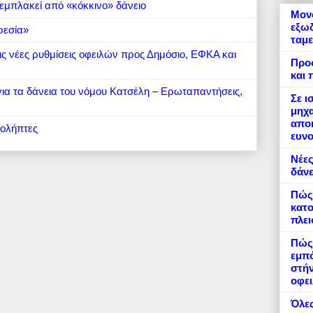
εμπλακεί από «κόκκινο» δάνειο
Μονό
εξωδ
ρεσία»
ταμε
 τις νέες ρυθμίσεις οφειλών προς Δημόσιο, ΕΦΚΑ και
Προ
και 
 για τα δάνεια του νόμου Κατσέλη – Ερωταπαντήσεις,
Σε ι
μηχα
αποκ
ιολήπτες
ευνο
Νέες
δάνε
Πώς
κατο
πλε
Πώς 
εμπό
στήν
οφει
Όλες