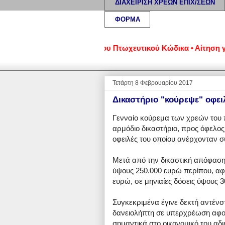
ΔΙΑΧΕΙΡΙΣΗ ΧΡΕΩΝ ΕΠΙΧ/ΣΕΩΝ
ΦΟΡΜΑ
• Ρυθμίσεις βάσει του νέου Πτωχευτικού Κώδικα • Αίτηση για έ
Τετάρτη 8 Φεβρουαρίου 2017
Δικαστήριο "κούρεψε" οφει
Γενναίο κούρεμα των χρεών του 
αρμόδιο δικαστήριο, προς όφελος
οφειλές του οποίου ανέρχονταν σ
Μετά από την δικαστική απόφαση
ύψους 250.000 ευρώ περίπου, αφ
ευρώ, σε μηνιαίες δόσεις ύψους 3
Συγκεκριμένα έγινε δεκτή αντένσ
δανειολήπτη σε υπερχρέωση αφού 
σημαντικά στο οικονομικό του αδι