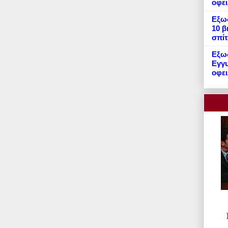
οφε
Εξωδ
10 β
σπίτ
Εξωδ
Εγγυ
οφει