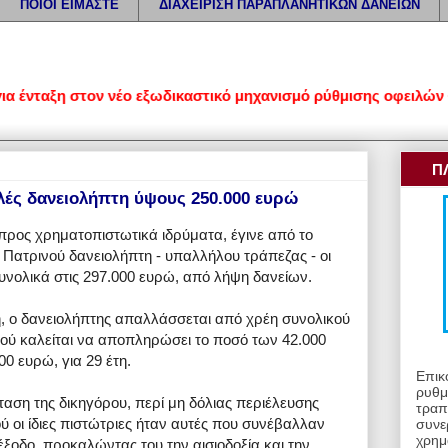
ΠΟΙΟΙ ΕΙΜΑΣΤΕ
ΔΙΑΧΕΙΡΙΣΗ ΠΑΡΑΠΛΑΝΗΤΙΚΩΝ ΔΑΝΕΙΩΝ
νταξη στον νέο εξωδικαστικό μηχανισμό ρύθμισης οφειλών • Προ
Π
λές δανειολήπτη ύψους 250.000 ευρώ
προς χρηματοπιστωτικά ιδρύματα, έγινε από το
 Πατρινού δανειολήπτη - υπαλλήλου τράπεζας - οι
υνολικά στις 297.000 ευρώ, από λήψη δανείων.
, ο δανειολήπτης απαλλάσσεται από χρέη συνολικού
ού καλείται να αποπληρώσει το ποσό των 42.000
00 ευρώ, για 29 έτη.
Επικ
ρυθμ
ταση της δικηγόρου, περί μη δόλιας περιέλευσης
τραπ
οι ίδιες πιστώτριες ήταν αυτές που συνέβαλλαν
συνε
χρημ
έξοδο, προκαλώντας του την αισιοδοξία και την