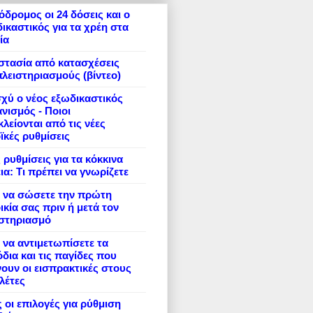
δρομος οι 24 δόσεις και ο
ικαστικός για τα χρέη στα
ία
στασία από κατασχέσεις
πλειστηριασμούς (βίντεο)
σχύ ο νέος εξωδικαστικός
νισμός - Ποιοι
λείονται από τις νέες
ϊκές ρυθμίσεις
 ρυθμίσεις για τα κόκκινα
ια: Τι πρέπει να γνωρίζετε
 να σώσετε την πρώτη
ικία σας πριν ή μετά τον
ιστηριασμό
να αντιμετωπίσετε τα
δια και τις παγίδες που
ουν οι εισπρακτικές στους
λέτες
 οι επιλογές για ρύθμιση