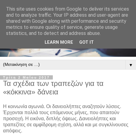
This site uses cookies from Google to deliver its services
and to analyze traffic. Your IP address and user-agent are
shared with Google along with performance and security
metrics to ensure quality of service, generate usage
statistics, and to detect and address abuse.
LEARN MORE
GOT IT
▼
Τρίτη 2 Μαΐου 2017
Τα σχέδια των τραπεζών για τα
«κόκκινα» δάνεια
Η κοινωνία αγωνιά. Οι δανειολήπτες αναζητούν λύσεις.
Έρχονται πολλά τους επόμενους μήνες, που απαιτούν
προσοχή. Η εικόνα, διπλής όψεως. Δανειολήπτες και
τραπεζίτες σε αμφίδρομη σχέση, αλλά και με συγκλίνουσες
απόψεις.