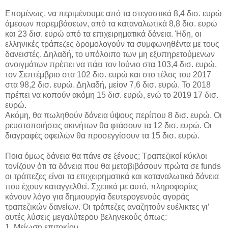
Επομένως, να περιμένουμε από τα στεγαστικά 8,4 δισ. ευρώ
άμεσων παρεμβάσεων, από τα καταναλωτικά 8,8 δισ. ευρώ
και 23 δισ. ευρώ από τα επιχειρηματικά δάνεια. Ήδη, οι
ελληνικές τράπεζες δρομολογούν τα συμφωνηθέντα με τους
δανειστές. Δηλαδή, το υπόλοιπο των μη εξυπηρετούμενων
ανοιγμάτων πρέπει να πάει τον Ιούνιο στα 103,4 δισ. ευρώ,
τον Σεπτέμβριο στα 102 δισ. ευρώ και στο τέλος του 2017
στα 98,2 δισ. ευρώ. Δηλαδή, μείον 7,6 δισ. ευρώ. Το 2018
πρέπει να κοπούν ακόμη 15 δισ. ευρώ, ενώ το 2019 17 δισ.
ευρώ.
Ακόμη, θα πωληθούν δάνεια ύψους περίπου 8 δισ. ευρώ. Οι
ρευστοποιήσεις ακινήτων θα φτάσουν τα 12 δισ. ευρώ. Οι
διαγραφές οφειλών θα προσεγγίσουν τα 15 δισ. ευρώ.
Ποια όμως δάνεια θα πάνε σε ξένους; Τραπεζικοί κύκλοι
τονίζουν ότι τα δάνεια που θα μεταβιβάσουν πρώτα σε funds
οι τράπεζες είναι τα επιχειρηματικά και καταναλωτικά δάνεια
που έχουν καταγγελθεί. Σχετικά με αυτό, πληροφορίες
κάνουν λόγο για δημιουργία δευτερογενούς αγοράς
τραπεζικών δανείων. Οι τράπεζες αναζητούν ευέλικτες γι’
αυτές λύσεις μεγαλύτερου βεληνεκούς όπως:
1. Μείωση επιτοκίου.