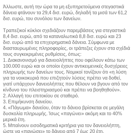
Άλλωστε, αυτή την ώρα τα μη εξυπηρετούμενα στεγαστικά
δάνεια φτάνουν τα 29,4 δισ. ευρώ, δηλαδή τα μισά των 61,2
δισ. ευρώ, του συνόλου των δανείων.
Τραπεζικοί κύκλοι σχεδιάζουν παρεμβάσεις για στεγαστικά
8,4 δισ. ευρώ, από τα καταναλωτικά 8,8 δισ. ευρώ και 23
δισ. ευρώ από τα επιχειρηματικά δάνεια. Σύμφωνα με
διασταυρωμένες πληροφορίες, οι τράπεζες έχουν στα σχέδιά
τους συγκεκριμένες ρυθμίσεις, όπως:
1. Διακανονισμό για δανειολήπτες που οφείλουν κάτω των
100.000 ευρώ και οι οποίοι έχουν αντικειμενικές δυσχέρειες
πληρωμής των δανείων τους. Νομικοί τονίζουν ότι «η λύση
για τα νοικοκυριά που επιζητούν λύσεις πρέπει να δοθεί,
γιατί υπάρχουν δανειολήπτες που θέλουν να βγουν από τον
κίνδυνο του πλειστηριασμού και πρέπει να βοηθηθούν».
2. Αλλαγή του επιτοκίου σε σταθερό.
3. Επιμήκυνση δανείου.
4. «Πάγωμα» δανείου, όταν το δάνειο βρίσκεται σε μεγάλη
δυσκολία πληρωμής. Ίσως «παγώνει» ακόμη και το 40%
μερικά έτη.
5. Μπαίνουν εισοδηματικά κριτήρια για τον δανειολήπτη,
ώστε να «παγώσει» το δάνειο από 7 έως 20 έτη.