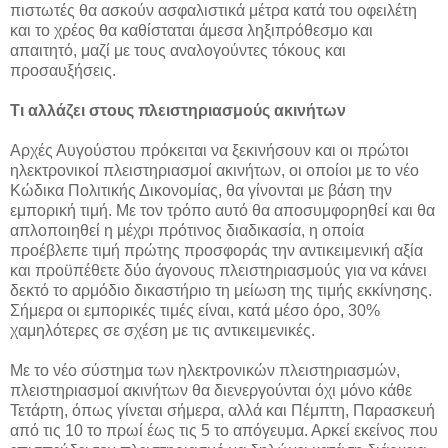
πιστωτές θα ασκούν ασφαλιστικά μέτρα κατά του οφειλέτη
και το χρέος θα καθίσταται άμεσα ληξιπρόθεσμο και
απαιτητό, μαζί με τους αναλογούντες τόκους και
προσαυξήσεις.
Τι αλλάζει στους πλειστηριασμούς ακινήτων
Αρχές Αυγούστου πρόκειται να ξεκινήσουν και οι πρώτοι
ηλεκτρονικοί πλειστηριασμοί ακινήτων, οι οποίοι με το νέο
Κώδικα Πολιτικής Δικονομίας, θα γίνονται με βάση την
εμπορική τιμή. Με τον τρόπο αυτό θα αποσυμφορηθεί και θα
απλοποιηθεί η μέχρι πρότινος διαδικασία, η οποία
προέβλεπε τιμή πρώτης προσφοράς την αντικειμενική αξία
και προϋπέθετε δύο άγονους πλειστηριασμούς για να κάνει
δεκτό το αρμόδιο δικαστήριο τη μείωση της τιμής εκκίνησης.
Σήμερα οι εμπορικές τιμές είναι, κατά μέσο όρο, 30%
χαμηλότερες σε σχέση με τις αντικειμενικές.
Με το νέο σύστημα των ηλεκτρονικών πλειστηριασμών,
πλειστηριασμοί ακινήτων θα διενεργούνται όχι μόνο κάθε
Τετάρτη, όπως γίνεται σήμερα, αλλά και Πέμπτη, Παρασκευή
από τις 10 το πρωί έως τις 5 το απόγευμα. Αρκεί εκείνος που