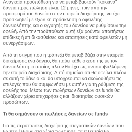
Αναγκαία προϋπόθεση για να μεταβιβαστούν "κόκκινα"
δάνεια προς πώληση είναι, 12 μήνες πριν από την
προσφορά του δανείου στην εταιρεία διαχείρισης, να έχει
προσκληθεί με εξώδικη πρόσκληση ο οφειλέτης
δανειολήπτης και ο εγγυητής του δανείου να ρυθμίσουν την
οφειλή. Από την προϋπόθεση αυτή εξαιρούνται απαιτήσεις
επίδικες ή επιδικασθείσες και απαιτήσεις κατά οφειλετών μη
συνεργάσιμων.
Από τη στιγμή που η τράπεζα θα μεταβιβάζει στην εταιρεία
διαχείρισης ένα δάνειο, θα παύει κάθε σχέση της με τον
δανειολήπτη, ο οποίος πλέον θα έχει ως αντισυμβαλλόμενη
την εταιρεία διαχείρισης. Αυτό σημαίνει ότι θα οφείλει πλέον
σε αυτή το δάνειο και θα υποχρεούται να ακολουθήσει τις
επιλογές που θα συμφωνήσει με αυτήν για τη ρύθμιση της
οφειλής του. Μέσω των πωλήσεων δανείων σε funds θα
αλλάξουν χέρια επιχειρήσεις και ιδιοκτησίες φυσικών
προσώπων.
Τι θα σημάνουν οι πωλήσεις δανείων σε funds
Για τις περιπτώσεις διαχείρισης στεγαστικών δανείων που
θα περιέλθουν στα χέρια των funds, τα τελευταία θα