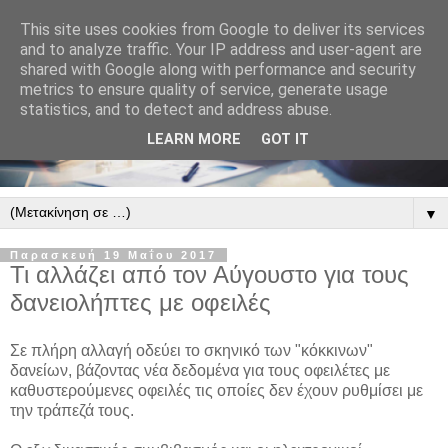
This site uses cookies from Google to deliver its services
and to analyze traffic. Your IP address and user-agent are
shared with Google along with performance and security
metrics to ensure quality of service, generate usage
statistics, and to detect and address abuse.
LEARN MORE
GOT IT
▼
Παρασκευή 19 Μαΐου 2017
Τι αλλάζει από τον Αύγουστο για τους
δανειολήπτες με οφειλές
Σε πλήρη αλλαγή οδεύει το σκηνικό των "κόκκινων"
δανείων, βάζοντας νέα δεδομένα για τους οφειλέτες με
καθυστερούμενες οφειλές τις οποίες δεν έχουν ρυθμίσει με
την τράπεζά τους.