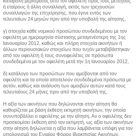
καταβολή μερίσματος από τον οφειλέτη προς τους μετόχους
ή εταίρους ή άλλη συναλλαγή, εκτός των τρεχουσών
συναλλαγών της επιχείρησης, που έγινε εντός των
τελευταίων 24 μηνών πριν από την υποβολή της αίτησης,
γ) στοιχεία κάθε νομικού προσώπου συνδεδεμένου με τον
οφειλέτη με ημερομηνία σύστασης μεταγενέστερη της 1ης
Ιανουαρίου 2012, καθώς και πλήρη στοιχεία ακινήτων ή
άλλων περιουσιακών στοιχείων που τυχόν μεταβιβάστηκαν
από τον οφειλέτη ή τους συνοφειλέτες σε πρόσωπα
συνδεδεμένα με τον οφειλέτη μετά την 1η Ιανουαρίου 2012,
δ) κατάλογο των προσώπων που αμείβονται από τον
οφειλέτη και τα οποία αποτελούν συνδεδεμένα πρόσωπα με
αυτόν, καθώς και ανάλυση των αμοιβών αυτών κατά τους
τελευταίους 24 μήνες πριν από την υποβολή της.
Η αξία των ακινήτων που δηλώνονται στην αίτηση θα
καθορίζεται με βάση έκθεση εκτιμητή ακινήτων, την οποία
συνυποβάλλει ο οφειλέτης με την αίτηση. Αν ο οφειλέτης δεν
προσκομίσει έκθεση από τον εκτιμητή, ως αξία των ακινήτων
στην αίτηση δηλώνεται η αξία που λαμβάνεται υπόψη για τον
υπολογισμό του Ενιαίου Φόρου Ιδιοκτησίας Ακινήτων.