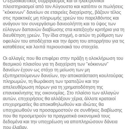
Ο εξωδικαστικός συμβιβασμός και οι ηλεκτρονικοί
πλειστηριασμοί από τον Αύγουστο και κατόπιν οι πωλήσεις
"κόκκινων" δανείων σε εταιρείες διαχείρισης, βάζουν τέλος
στις πρακτικές μη πληρωμής χρεών του παρελθόντος και
ανάγουν τον συνεργάσιμο δανειολήπτη και το ύψος των
εύλογων δαπανών διαβίωσης στα κατεξοχήν κριτήρια για τη
διευθέτηση χρεών. Την ίδια στιγμή, ο αιτών τη ρύθμιση των
οφειλών του αποδέχεται και την άρση του απορρήτου για τις
καταθέσεις και λοιπά περιουσιακά του στοιχεία.
Οι αλλαγές που θα επιφέρει στην πράξη η ολοκλήρωση του
θεσμικού πλαισίου για τη διαχείριση των "κόκκινων"
δανείων έχουν ως στόχο τη μείωση των μη
εξυπηρετούμενων δανείων, την αποκατάσταση κουλτούρας
πληρωμών, τη θωράκιση των τραπεζών και την
απελευθέρωση πόρων για τη χρηματοδότηση της
επανεκκίνησης της οικονομίας. Στο πλαίσιο των αλλαγών
αυτών, επιχειρήσεις θα αλλάξουν χέρια, άλλοτε κραταιοί
επιχειρηματίες θα αποκαθηλωθούν και ιδιώτες θα
υποχρεωθούν να προσαρμοστούν σε συνθήκες διαβίωσης
που θα προσμετρούν τα πραγματικά οικονομικά τους
δεδομένα και την υποχρέωση να αποπληρώσουν δάνεια
που έλαβαν.