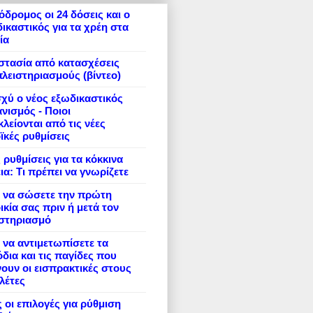
δρομος οι 24 δόσεις και ο
ικαστικός για τα χρέη στα
ία
στασία από κατασχέσεις
πλειστηριασμούς (βίντεο)
σχύ ο νέος εξωδικαστικός
νισμός - Ποιοι
λείονται από τις νέες
ϊκές ρυθμίσεις
 ρυθμίσεις για τα κόκκινα
ια: Τι πρέπει να γνωρίζετε
 να σώσετε την πρώτη
ικία σας πριν ή μετά τον
ιστηριασμό
να αντιμετωπίσετε τα
δια και τις παγίδες που
ουν οι εισπρακτικές στους
λέτες
 οι επιλογές για ρύθμιση