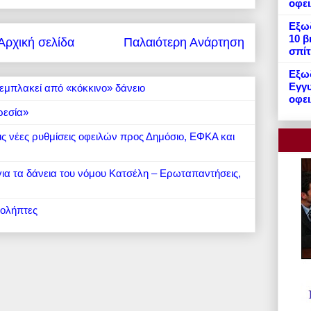
οφε
Εξωδ
10 β
Αρχική σελίδα
Παλαιότερη Ανάρτηση
σπίτ
Εξωδ
Εγγυ
εμπλακεί από «κόκκινο» δάνειο
οφει
ρεσία»
 τις νέες ρυθμίσεις οφειλών προς Δημόσιο, ΕΦΚΑ και
 για τα δάνεια του νόμου Κατσέλη – Ερωταπαντήσεις,
ιολήπτες