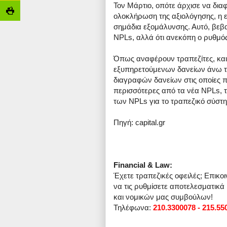
Τον Μάρτιο, οπότε άρχισε να δια
ολοκλήρωση της αξιολόγησης, η 
σημάδια εξομάλυνσης. Αυτό, βεβα
NPLs, αλλά ότι ανεκόπη ο ρυθμό
Όπως αναφέρουν τραπεζίτες, και
εξυπηρετούμενων δανείων άνω 
διαγραφών δανείων στις οποίες πρ
περισσότερες από τα νέα NPLs, τ
των NPLs για το τραπεζικό σύστ
Πηγή: capital.gr
Financial & Law:
Έχετε τραπεζικές οφειλές; Επικο
να τις ρυθμίσετε αποτελεσματικά
και νομικών μας συμβούλων!
Τηλέφωνα:
210.3300078 - 215.55