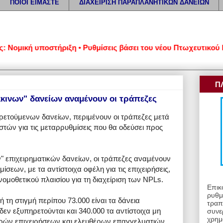
ΠΟΙΟΙ ΕΙΜΑΣΤΕ
ΔΙΑΧΕΙΡΙΣΗ ΠΑΡΑΠΛΑΝΗΤΙΚΩΝ ΔΑΝΕΙΩΝ
μική υποστήριξη • Ρυθμίσεις βάσει του νέου Πτωχευτικού Κώδικ
Π
κκινων" δανείων αναμένουν οι τράπεζες
ετούμενων δανείων, περιμένουν οι τράπεζες μετά
τών για τις μεταρρυθμίσεις που θα οδεύσει προς
" επιχειρηματικών δανείων, οι τράπεζες αναμένουν
σεων, με τα αντίστοιχα οφέλη για τις επιχειρήσεις,
μοθετικού πλαισίου για τη διαχείριση των NPLs.
Επικ
ρυθμ
 τη στιγμή περίπου 73.000 είναι τα δάνεια
τραπ
εν εξυπηρετούνται και 340.000 τα αντίστοιχα μη
συνε
χρημ
ρών επιχειρήσεων και ελευθέρων επαγγελματιών.