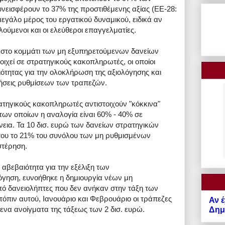
νεισφέρουν το 37% της προστιθέμενης αξίας (ΕΕ-28:
γάλο μέρος του εργατικού δυναμικού, ειδικά αν
ύμενοι και οι ελεύθεροι επαγγελματίες.
α στο κομμάτι των μη εξυπηρετούμενων δανείων
ιχεί σε στρατηγικούς κακοπληρωτές, οι οποίοι
ότητας για την ολοκλήρωση της αξιολόγησης και
ήσεις ρυθμίσεων των τραπεζών.
ρατηγικούς κακοπληρωτές αντιστοιχούν "κόκκινα"
 των οποίων η αναλογία είναι 60% - 40% σε
άνεια. Τα 10 δισ. ευρώ των δανείων στρατηγικών
υ το 21% του συνόλου των μη ρυθμισμένων
στέρηση.
 αβεβαιότητα για την εξέλιξη των
όγηση, ευνοήθηκε η δημιουργία νέων μη
ό δανειολήπτες που δεν ανήκαν στην τάξη των
πιν αυτού, Ιανουάριο και Φεβρουάριο οι τράπεζες
Αν έ
να ανοίγματα της τάξεως των 2 δισ. ευρώ.
Δημό