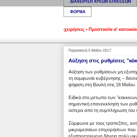
ΔΙΑΧΕΙΡΙΣΗ ΧΡΕΩΝ ΕΠΙΧ/ΣΕΩΝ
ΦΟΡΜΑ
να νοικοκυριά και επιχειρήσεις • Προστασία α' κατοικίας: Νο
Παρασκευή 5 Μαΐου 2017
Αύξηση στις ρυθμίσεις "κό
Αύξηση των ρυθμίσεων μη εξυπηρ
τη συμφωνία κυβέρνησης – δανεισ
ψήφιση στη Βουλή στις 16 Μαΐου.
Ειδικά στο μέτωπο των "κόκκινων
σημαντική επανεκκίνηση των ρυθμί
ύστερα από τη συμπλήρωση του νο
Σύμφωνα με τους τραπεζίτες, αυτή
μικρομεσαίων επιχειρήσεων που δ
εξυπηρετούμενα δάνεια πολύ μικ