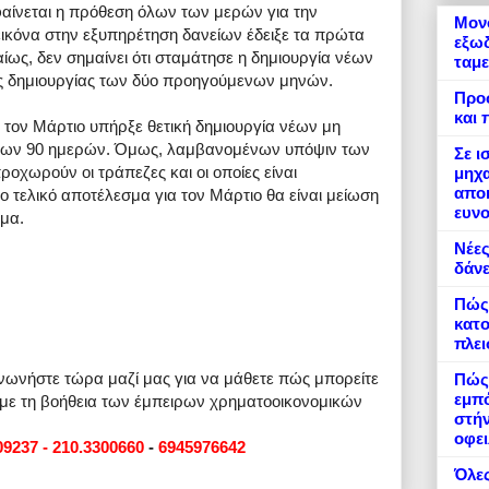
φαίνεται η πρόθεση όλων των μερών για την
Μονό
εικόνα στην εξυπηρέτηση δανείων έδειξε τα πρώτα
εξωδ
ίως, δεν σημαίνει ότι σταμάτησε η δημιουργία νέων
ταμε
ς δημιουργίας των δύο προηγούμενων μηνών.
Προ
και 
 τον Μάρτιο υπήρξε θετική δημιουργία νέων μη
των 90 ημερών. Όμως, λαμβανομένων υπόψιν των
Σε ι
οχωρούν οι τράπεζες και οι οποίες είναι
μηχα
αποκ
ο τελικό αποτέλεσμα για τον Μάρτιο θα είναι μείωση
ευνο
ημα.
Νέες
δάνε
Πώς
κατο
πλε
ινωνήστε τώρα μαζί μας για να μάθετε πώς μπορείτε
Πώς 
εμπό
 με τη βοήθεια των έμπειρων χρηματοοικονομικών
στήν
οφει
09237 - 210.3300660
-
6945976642
Όλες