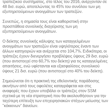
τραπεζικού συστήματος, στο τέλος του 2016, ανέρχονταν σε
48 δισ. ευρώ, αποτελώντας το 45% του συνόλου των μη
εξυπηρετούμενων ανοιγμάτων των τραπεζών.
Συνεπώς, η σημασία τους είναι καθοριστική στην
προσπάθεια συνολικής διαχείρισης των μη
εξυπηρετούμενων ανοιγμάτων.
Ο δείκτης συνολικής κάλυψης των καταγγελμένων
ανοιγμάτων των τραπεζών είναι υψηλότερος έναντι των
άλλων κατηγοριών και ανέρχεται στο 104,7%. Ειδικότερα, οι
τράπεζες έχουν διενεργήσει προβλέψεις ύψους 29 δισ. ευρώ
(που αντιστοιχεί στο 60,7% του δείκτη) για τις καταγγελμένες
απαιτήσεις, ενώ υφίστανται και εξασφαλίσεις συνολικού
ύψους 21 δισ. ευρώ (που αντιστοιχεί στο 40% του δείκτη).
Σημειώνεται ότι η πρακτική της εθελοντικής παράδοσης
ακινήτων από τους οφειλέτες καταγράφεται και στις
αναφορές που έχουν υποβάλει οι τράπεζες στον SSM
σχετικά με τη νέα στρατηγική που θα ακολουθήσουν για την
ταχύτερη επίτευξη των επιχειρησιακών στόχων μείωσης των
"κόκκινων" δανείων.