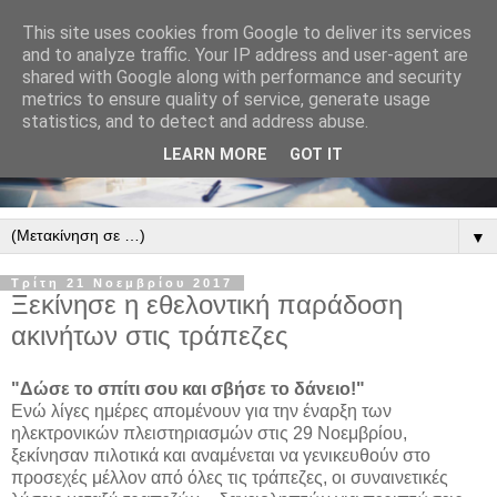
This site uses cookies from Google to deliver its services
and to analyze traffic. Your IP address and user-agent are
shared with Google along with performance and security
metrics to ensure quality of service, generate usage
statistics, and to detect and address abuse.
LEARN MORE
GOT IT
▼
Τρίτη 21 Νοεμβρίου 2017
Ξεκίνησε η εθελοντική παράδοση
ακινήτων στις τράπεζες
"Δώσε το σπίτι σου και σβήσε το δάνειο!"
Ενώ λίγες ημέρες απομένουν για την έναρξη των
ηλεκτρονικών πλειστηριασμών στις 29 Νοεμβρίου,
ξεκίνησαν πιλοτικά και αναμένεται να γενικευθούν στο
προσεχές μέλλον από όλες τις τράπεζες, οι συναινετικές