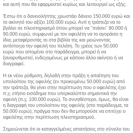
και αυτή που θα εφαρμοστεί κυρίως και λειτουργεί ως εξής:
Έστω ότι ο δανειολήπτης χρωστάει δάνειο 150.000 ευρώ και
το ακίνητό του αξίζει 100.000 ευρώ. Αντί η τράπεζα να το
βγάλει σε πλειστηριασμό όπου μπορεί να "πιάσει" 80.000 ή
90.000 ευρώ, συμφωνεί με τον οφειλέτη να το αγοράσει η
ίδια, μεταφέροντάς το στα βιβλία της και μειώνοντας
αντίστοιχα την οφειλή του πελάτη. Το χρέος των 50.000
ευρώ που απομένει στο παράδειγμα, μπορεί ή να
ξαναρυθμιστεί, ενδεχομένως με κάποιο άλλο ακίνητο ή να
διαγραφεί.
Η εκ νέου ρύθμιση, δηλαδή στην πράξη η απαίτηση του
υπολοίπου της οφειλής (εν προκειμένω 50.000 ευρώ) από
την τράπεζα, θα γίνει στην περίπτωση που ο οφειλέτης έχει
π.χ. ετήσιο εισόδημα που υπερκαλύπτει σημαντικά την
οφειλή (π.χ. 100.000 ευρώ). Το συνηθέστερο, όμως, θα είναι
η διαγραφή του υπολοίπου της οφειλής (στο παράδειγμα, τα
50.000 ευρώ), πράγμα που δεν θα μπορούσε να επιτύχει ο
οφειλέτης στην περίπτωση πλειστηριασμού.
Σημειώνεται ότι οι καταγγελμένες απαιτήσεις στο σύνολο του