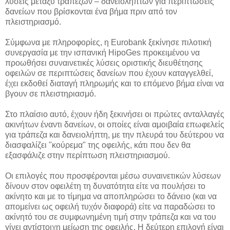
λύσεις μεταξύ τραπεζών – δανειοληπτών για περιπτώσεις
δανείων που βρίσκονται ένα βήμα πριν από τον
πλειστηριασμό.
Σύμφωνα με πληροφορίες, η Eurobank ξεκίνησε πιλοτική
συνεργασία με την ισπανική HipoGes προκειμένου να
προωθήσει συναινετικές λύσεις οριστικής διευθέτησης
οφειλών σε περιπτώσεις δανείων που έχουν καταγγελθεί,
έχει εκδοθεί διαταγή πληρωμής και το επόμενο βήμα είναι να
βγουν σε πλειστηριασμό.
Στο πλαίσιο αυτό, έχουν ήδη ξεκινήσει οι πρώτες ανταλλαγές
ακινήτων έναντι δανείων, οι οποίες είναι αμοιβαία επωφελείς
για τράπεζα και δανειολήπτη, με την πλευρά του δεύτερου να
διασφαλίζει "κούρεμα" της οφειλής, κάτι που δεν θα
εξασφάλιζε στην περίπτωση πλειστηριασμού.
Οι επιλογές που προσφέρονται μέσω συναινετικών λύσεων
δίνουν στον οφειλέτη τη δυνατότητα είτε να πουλήσει το
ακίνητο και με το τίμημα να αποπληρώσει το δάνειο (και να
απομείνει ως οφειλή τυχόν διαφορά) είτε να παραδώσει το
ακίνητό του σε συμφωνημένη τιμή στην τράπεζα και να του
γίνει αντίστοιχη μείωση της οφειλής. Η δεύτερη επιλογή είναι