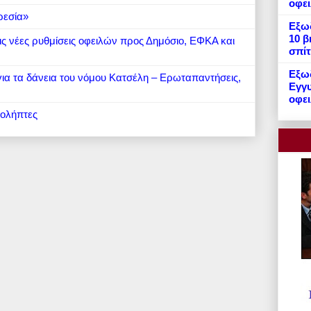
οφε
ρεσία»
Εξωδ
10 β
 τις νέες ρυθμίσεις οφειλών προς Δημόσιο, ΕΦΚΑ και
σπίτ
Εξωδ
 για τα δάνεια του νόμου Κατσέλη – Ερωταπαντήσεις,
Εγγυ
οφει
ιολήπτες