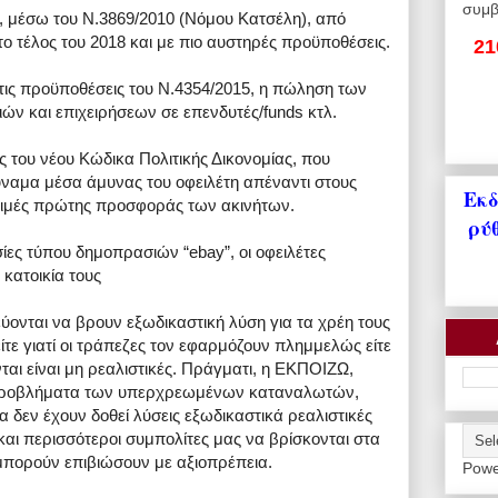
συμβ
ς, μέσω του Ν.3869/2010 (Νόμου Κατσέλη), από
το τέλος του 2018 και με πιο αυστηρές προϋποθέσεις.
21
ε τις προϋποθέσεις του Ν.4354/2015, η πώληση των
ών και επιχειρήσεων σε επενδυτές/funds κτλ.
ις του νέου Κώδικα Πολιτικής Δικονομίας, που
ύναμα μέσα άμυνας του οφειλέτη απέναντι στους
Εκδ
 τιμές πρώτης προσφοράς των ακινήτων.
ρύ
σίες τύπου δημοπρασιών “ebay”, οι οφειλέτες
κατοικία τους
ύονται να βρουν εξωδικαστική λύση για τα χρέη τους
ίτε γιατί οι τράπεζες τον εφαρμόζουν πλημμελώς είτε
νται είναι μη ρεαλιστικές. Πράγματι, η ΕΚΠΟΙΖΩ,
προβλήματα των υπερχρεωμένων καταναλωτών,
ια δεν έχουν δοθεί λύσεις εξωδικαστικά ρεαλιστικές
και περισσότεροι συμπολίτες μας να βρίσκονται στα
 μπορούν επιβιώσουν με αξιοπρέπεια.
Powe