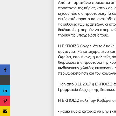
Από τα παραπάνω προκύπτει ότι η
προστασία της κύριας κατοικίας,
ισχύον πλαίσιο προστασίας. Τα δ
εκτός από αόριστα και αναπόδει
τις ευθύνες των τραπεζών, οι οπο
διαδικασίες μπορούν να απομονώ
τηρούν τις υποχρεώσεις τους.
Η ΕΚΠΟΙΖΩ θεωρεί ότι το δικαίωμ
συνταγματικά κατοχυρωμένο και κα
Οφείλει, επομένως, η πολιτεία, ό
θωρακίσει την προστασία της κύρι
κινδυνεύουν χιλιάδες οικογένειες
περιθωριοποίηση και τον κοινωνι
Ήδη από 8.11.2017 η ΕΚΠΟΙΖΩ έχε
Γραμματεία Διαχείρισης Ιδιωτικού
Η ΕΚΠΟΙΖΩ καλεί την Κυβέρνηση
- καμία κύρια κατοικία να μην εκπ