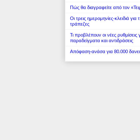
Πώς θα διαγραφείτε από τον «Τει
Οι τρεις ημερομηνίες-κλειδιά για
τράπεζες
Τι προβλέπουν οι νέες ρυθμίσεις
παραδείγματα και αντιδράσεις
Απόφαση-ανάσα για 80.000 δανε