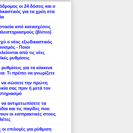
δρομος οι 24 δόσεις και ο
ικαστικός για τα χρέη στα
ία
στασία από κατασχέσεις
πλειστηριασμούς (βίντεο)
σχύ ο νέος εξωδικαστικός
νισμός - Ποιοι
λείονται από τις νέες
ϊκές ρυθμίσεις
 ρυθμίσεις για τα κόκκινα
ια: Τι πρέπει να γνωρίζετε
 να σώσετε την πρώτη
ικία σας πριν ή μετά τον
ιστηριασμό
να αντιμετωπίσετε τα
δια και τις παγίδες που
ουν οι εισπρακτικές στους
λέτες
 οι επιλογές για ρύθμιση