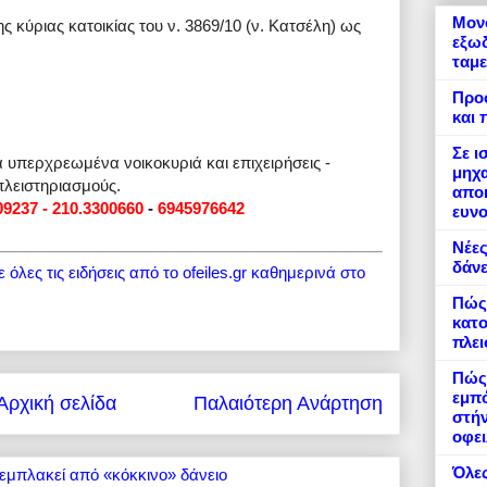
Μονό
ς κύριας κατοικίας του ν. 3869/10 (ν. Κατσέλη) ως
εξωδ
ταμε
Προ
και 
Σε ι
α υπερχρεωμένα νοικοκυριά και επιχειρήσεις -
μηχα
πλειστηριασμούς.
αποκ
09237 - 210.3300660
-
6945976642
ευνο
Νέες
δάνε
όλες τις ειδήσεις από το ofeiles.gr καθημερινά στο
Πώς
κατο
πλε
Πώς 
εμπό
Αρχική σελίδα
Παλαιότερη Ανάρτηση
στήν
οφει
Όλες
εμπλακεί από «κόκκινο» δάνειο